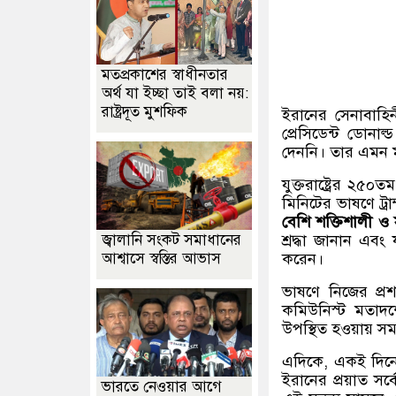
মতপ্রকাশের স্বাধীনতার
অর্থ যা ইচ্ছা তাই বলা নয়:
রাষ্ট্রদূত মুশফিক
ইরানের সেনাবাহ
প্রেসিডেন্ট ডোনাল্
দেননি। তার এমন মন
যুক্তরাষ্ট্রের ২৫
মিনিটের ভাষণে ট্র
বেশি শক্তিশালী ও
জ্বালানি সংকট সমাধানের
শ্রদ্ধা জানান এবং 
আশ্বাসে স্বস্তির আভাস
করেন।
ভাষণে নিজের প্রশ
কমিউনিস্ট মতাদর্
উপস্থিত হওয়ায় সম
এদিকে, একই দিনে স
ইরানের প্রয়াত সর
ভারতে নেওয়ার আগে