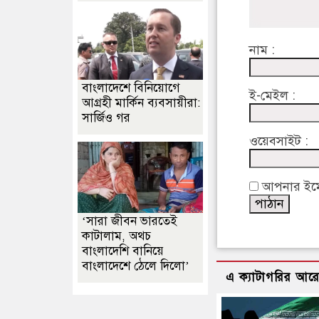
নাম :
বাংলাদেশে বিনিয়োগে
ই-মেইল :
আগ্রহী মার্কিন ব্যবসায়ীরা:
সার্জিও গর
ওয়েবসাইট :
আপনার ইমেইল
‘সারা জীবন ভারতেই
কাটালাম, অথচ
বাংলাদেশি বানিয়ে
বাংলাদেশে ঠেলে দিলো’
এ ক্যাটাগরির আর