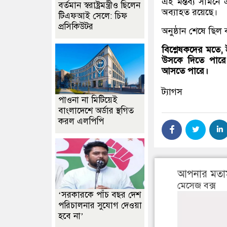
এই মন্তব্য সামনে
বর্তমান স্বরাষ্ট্রমন্ত্রীও ছিলেন
অব্যাহত রয়েছে।
টিএফআই সেলে: চিফ
প্রসিকিউটর
অনুষ্ঠান শেষে ছিল 
বিশ্লেষকদের মতে, 
উসকে দিতে পারে এ
আসতে পারে।
ট্যাগস
পাওনা না মিটিয়েই
বাংলাদেশে অর্ডার স্থগিত
করল এলপিপি
আপনার মতা
মেসেজ বক্স
‘সরকারকে পাঁচ বছর দেশ
পরিচালনার সুযোগ দেওয়া
হবে না’