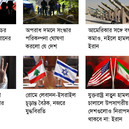
তচর
অপরাধ দমনে সংস্কার
আমেরিকার সঙ্গে বন্ধু
ইরানের
পরিকল্পনা ঘোষণা
কমাও, নইলে হামল
করলো যে দেশ
ইরান
া
রোমে লেবানন-ইসরাইল
যুক্তরাষ্ট্র নতুন হামল
ের
চূড়ান্ত বৈঠক, নজরে
চালালে উপসাগরীয়
যুদ্ধবিরতি
দেশগুলোও নিরাপ
থাকবে না: ইরান