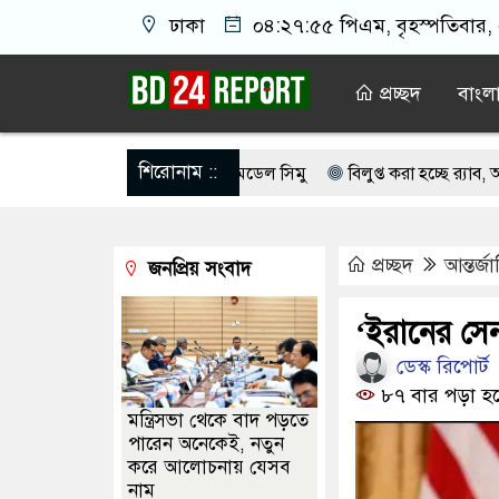
ঢাকা
০৪:২৭:৫৫ পিএম
, বৃহস্পতিবার,
প্রচ্ছদ
বাংল
শিরোনাম ::
াচেষ্টা মামলায় গ্রেপ্তার মডেল সিমু
বিলুপ্ত করা হচ্ছে র‍্যাব, আসছে নতুন
তে ফ্রি ফায়র গেম নিয়ে বিরোধে শিশু আবির হত্যা: দুই কিশোরের কারাদণ্ড
প্রচ্ছদ
আন্তর্জ
জনপ্রিয় সংবাদ
ঙ্গিবাদের ন্যারেটিভ’ পুরনো রাজনীতি : পররাষ্ট্র প্রতিমন্ত্রী
মোসাদের ২১ গ
ম্মেলন ডেকেছে এনসিপি
লেস্টার সিটি ছেড়ে নতুন ঠিকানায় যাচ্ছেন বাং
‘ইরানের সেন
ডেস্ক রিপোর্ট
৮৭ বার পড়া হ
মন্ত্রিসভা থেকে বাদ পড়তে
পারেন অনেকেই, নতুন
করে আলোচনায় যেসব
নাম