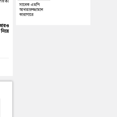
ৎপরতা
সাবেক এমপি
আখতারুজ্জামান
কারাগারে
ে আরও
 নিয়ে