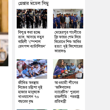
গ্রেপ্তার মডেল সিমু
বিলুপ্ত করা হচ্ছে
মেহেরপুর গাংনীতে
র‍্যাব, আসছে নতুন
ফ্রি ফায়র গেম নিয়ে
বাহিনী ‘স্পেশাল
বিরোধে শিশু আবির
রেসপন্স ব্যাটালিয়ন’
হত্যা: দুই কিশোরের
কারাদণ্ড
জীবিত অবস্থায়
আওয়ামী লীগের
নিজের চল্লিশা দুই
‘জঙ্গিবাদের
হাজার মানুষকে
ন্যারেটিভ’ পুরনো
খাওয়ালেন ৭০
রাজনীতি : পররাষ্ট্র
বছরের বৃদ্ধ
প্রতিমন্ত্রী