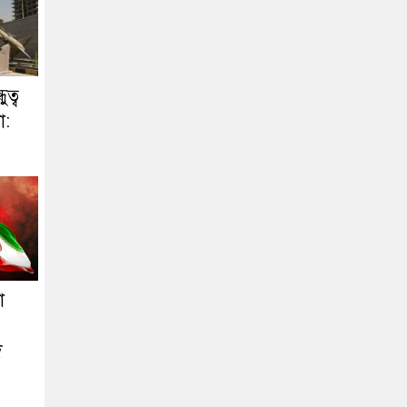
ত্ব
া:
া
দ