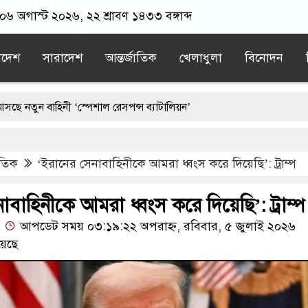
 ০৬ অগাস্ট ২০২৬, ২২ শ্রাবণ ১৪৩৩ বঙ্গাব্দ
াদেশ
সারাদেশ
আন্তর্জাতিক
খেলাধুলা
বিনোদন
 বাহিনী ‘স্পেশাল রেসপন্স ব্যাটালিয়ন’
জীবিত অবস্থায় নিজের চল্লিশা দুই হাজার মানুষকে খাওয়ালেন ৭০ বছরের বৃদ্ধ
াতিক
‘ইরানের সেনাবাহিনীকে আমরা ধ্বংস করে দিয়েছি’: ট্রাম্প
ুপ্তচর গ্রেপ্তারের দাবি ইরানের
হাফিজুর রহমানকে ২৪ ঘণ্টার মধ্যে আত্মসম
লাদেশের হামজা চৌধুরী?
সাবেক এমপি আখতারুজ্জামান কারাগারে
াবাহিনীকে আমরা ধ্বংস করে দিয়েছি’: ট্রাম্প
আপডেট সময় ০৩:১৯:২২ অপরাহ্ন, রবিবার, ৫ জুলাই ২০২৬
য়েছে