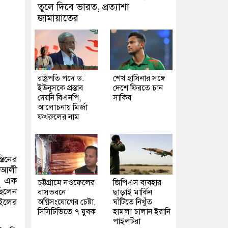
তুলে দিবে ভারত, প্রত্যাশা
জামায়াতের
রাষ্ট্রপতি পদে ড.
শেখ হাসিনার সঙ্গে
ইউনূসকে প্রস্তাব
দেশে ফিরতে চান
দেয়নি বিএনপি,
সাকিব
আলোচনায় মির্জা
ফখরুলের নাম
তিনের
দ আলী
য়া এক
চট্টগ্রামে নওফেলের
জিপিএস ব্যবহার
ছিলেন
বাসভবনে
ছাড়াই মার্কিন
াইলের
অগ্নিসংযোগের চেষ্টা,
ঘাঁটিতে নিখুঁত
সিসিটিভিতে ৭ যুবক
হামলা চালান ইরানি
পাইলটরা