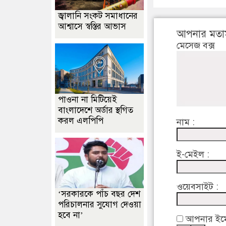
জ্বালানি সংকট সমাধানের
আশ্বাসে স্বস্তির আভাস
আপনার মতা
মেসেজ বক্স
পাওনা না মিটিয়েই
বাংলাদেশে অর্ডার স্থগিত
করল এলপিপি
নাম :
ই-মেইল :
ওয়েবসাইট :
‘সরকারকে পাঁচ বছর দেশ
পরিচালনার সুযোগ দেওয়া
হবে না’
আপনার ইমেইল