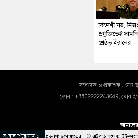
বিদেশী নয়, নিজস্
প্রযুক্তিতেই সামর
শ্রেষ্ঠত্ব ইরানের
সম্পাদক ও প্রকাশক : মোঃ জ
ফোন : +8802222243049, মোবাই
আমাদের 
সংবাদ শিরোনাম ::
বে ভারত, প্রত্যাশা জামায়াতের
রাষ্ট্রপতি পদে ড. ইউনূসকে প্রস্তাব দে