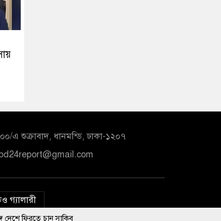
ায়
০/এ শুক্রাবাদ, ধানমন্ডি, ঢাকা-১২০৭
bd24report@gmail.com
ও গ্যালারী
ে চান সাকিব