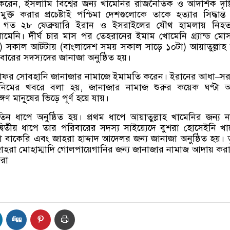
করেন
,
ইসলামি বিশ্বের জন্য খামেনির রাজনৈতিক ও আদর্শিক দৃষ্টি
ুক্ত করার প্রচেষ্টাই পশ্চিমা দেশগুলোকে তাকে হত্যার সিদ্ধান্ত
। গত ২৮ ফেব্রুয়ারি ইরান ও ইসরাইলের যৌথ হামলায় নিহ
মেনি। দীর্ঘ চার মাস পর তেহরানের ইমাম খোমেনি গ্র্যান্ড মোসাল
)
সকাল আটটায়
(
বাংলাদেশ সময় সকাল সাড়ে ১০টা
)
আয়াতুল্লা
বারের সদস্যদের জানাজা অনুষ্ঠিত হয়।
 জাফর সোবহানি জানাজার নামাজে ইমামতি করেন। ইরানের আধা
–
সর
সনিমের খবরে বলা হয়
,
জানাজার নামাজ শুরুর কয়েক ঘণ্টা 
ঙ্গণ মানুষের ভিড়ে পূর্ণ হয়ে যায়।
ন ধাপে অনুষ্ঠিত হয়। প্রথম ধাপে আয়াতুল্লাহ খামেনির জন্য 
্বিতীয় ধাপে তার পরিবারের সদস্য সাইয়্যেদে বুশরা হোসেইনি খা
 বাকেরি এবং জাহরা হাদ্দাদ আদেলর জন্য জানাজা অনুষ্ঠিত হয়। ত
াহরা মোহাম্মাদি গোলপায়েগানির জন্য জানাজার নামাজ আদায় করা
রা