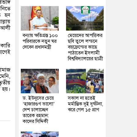
ভঙ্গি
 নিতে
ত হন
্লায়
হ আলী
বন্যায় ক্ষতিগ্রস্ত ১০০
মেয়েদের আপত্তিকর
পরিবারকে নতুন ঘর
ছবি তুলে লন্ডনে
কারি
দেবেন প্রধানমন্ত্রী
বয়ফ্রেন্ডের কাছে
আগেই
পাঠাতেন ইসলামী
বিশ্ববিদ্যালয়ের ছাত্রী
নামাজ
মেনি
,
ৃতীয়
 হয়।
ড. ইউনূসের চেয়ে
সকাল না হতেই
‘হাজারগুণ ভালো’
মর্মান্তিক দুই দুর্ঘটনা,
দেশ চালাচ্ছেন
ঝরে গেল ১৫ প্রাণ
তারেক রহমান:
কাদের সিদ্দিকী