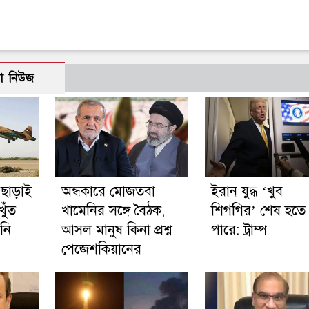
ো নিউজ
 ছাড়াই
অন্ধকারে মোজতবা
ইরান যুদ্ধ ‘খুব
খুঁত
খামেনির সঙ্গে বৈঠক,
শিগগির’ শেষ হতে
নি
আসল মানুষ কিনা প্রশ্ন
পারে: ট্রাম্প
পেজেশকিয়ানের