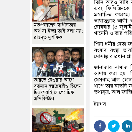
তিনি আরও দাবি 
এবং ফিলিস্তিনকে ম
প্ররোচিত করেছে
আয়াতুল্লাহ আলী খা
মতপ্রকাশের স্বাধীনতার
রোববার
(
৫
‍
জুলাই
অর্থ যা ইচ্ছা তাই বলা নয়:
খামেনি ও তার পরি
রাষ্ট্রদূত মুশফিক
শিয়া ধর্মীয় নেতা
সংবাদ সংস্থা তা
মোসাল্লার প্রধান প্রা
জানাজার নামাজ তি
আদায় করা হয়। দ
মেসবাহ আল
–
হোদা
ভারতে নেওয়ার আগে
ধাপে তার নাতনি জ
বর্তমান স্বরাষ্ট্রমন্ত্রীও ছিলেন
তথ্যসূত্র
:
আল জাজি
টিএফআই সেলে: চিফ
প্রসিকিউটর
ট্যাগস