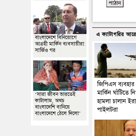
এ ক্যাটাগরির আর
বাংলাদেশে বিনিয়োগে
আগ্রহী মার্কিন ব্যবসায়ীরা:
সার্জিও গর
জিপিএস ব্যবহার
মার্কিন ঘাঁটিতে নি
‘সারা জীবন ভারতেই
কাটালাম, অথচ
হামলা চালান ইরা
বাংলাদেশি বানিয়ে
পাইলটরা
বাংলাদেশে ঠেলে দিলো’