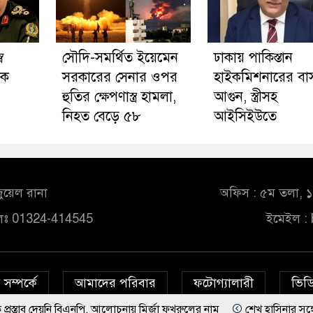
ব
সৌদি-সমর্থিত ইয়েমেন
ঢাকায় পাকিস্তান
িক
সরকারের সেনার ওপর
হাইকমিশনারের বাস
হুতির ক্ষেপণাস্ত্র হামলা,
আগুন, স্ত্রীসহ
নিহত বেড়ে ৫৮
আইসিইউতে
ুয়েল রানা
অফিস : ৫ম তলা, ১০
লঃ 01324-414545
ইমেইল :
সম্পর্কে
আমাদের পরিবার
ফটোগ্যালারী
ভিডি
য়নি বিএনপি, আলোচনায় মির্জা ফখরুলের নাম
শেখ হাসিনার সঙ্গে দেশে ফিরত