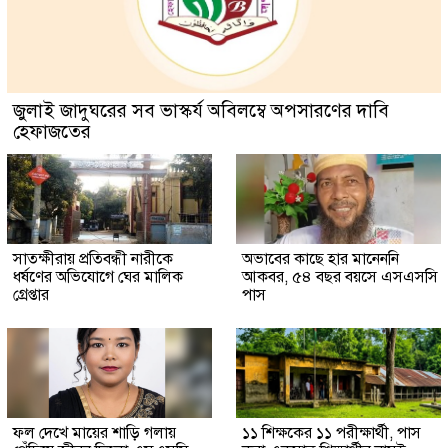
জুলাই জাদুঘরের সব ভাস্কর্য অবিলম্বে অপসারণের দাবি
হেফাজতের
সাতক্ষীরায় প্রতিবন্ধী নারীকে
অভাবের কাছে হার মানেননি
ধর্ষণের অভিযোগে ঘের মালিক
আকবর, ৫৪ বছর বয়সে এসএসসি
গ্রেপ্তার
পাস
ফল দেখে মায়ের শাড়ি গলায়
১১ শিক্ষকের ১১ পরীক্ষার্থী, পাস