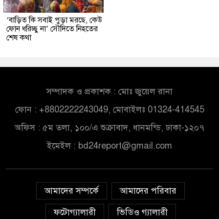
‘বাড়িত কি সবাই পুড়া মরছে, কেউ
ফোন ধরিচ্ছু না’ সৌদিতে নিহতের
শেষ কথা
সম্পাদক ও প্রকাশক : মোঃ জুয়েল রানা
ফোন : +8802222243049, মোবাইলঃ 01324-414545
অফিস : ৫ম তলা, ১০০/এ শুক্রাবাদ, ধানমন্ডি, ঢাকা-১২০৭
ইমেইল :
bd24report@gmail.com
আমাদের সম্পর্কে
আমাদের পরিবার
ফটোগ্যালারী
ভিডিও গ্যালারী