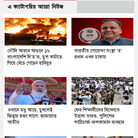
এ ক্যাটাগরির আরো নিউজ
সৌদি আরবে আগুনে ১৬
ভারতীয় গোয়েন্দা সংস্থা ‘র’
বাংলাদেশি নি’হ’ত, চুল কাটতে
প্রধান এখন ঢাকায়
গিয়ে বেঁচে গেছেন হাবিবুর
ওখানে মধু আছে, চুষলেই
ফের শিক্ষার্থীদের বিক্ষোভে
জিহ্বায় মজা লাগে: জামায়াত
উত্তাল ভারত, পুলিশের
আমীর
লাঠিচার্জ-জলকামান ব্যবহার