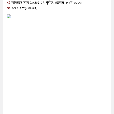
আপডেট সময় ১০:৪৩:২৭ পূর্বাহ্ন, শুক্রবার, ৮ মে ২০২৬
৯৭ বার পড়া হয়েছে
ে গেছে ফ্যাসিবাদী সরকার, এখন পুনর্গঠনের পালা:
আগুনে ১৬ বাংলাদেশি নি’হ’ত, চুল কাটতে গিয়ে বেঁচে
ন্দা সংস্থা ‘র’ প্রধান এখন ঢাকায়
আছে, চুষলেই জিহ্বায় মজা লাগে: জামায়াত আমীর
বাই পুড়া মরছে, কেউ ফোন ধরিচ্ছু না’ সৌদিতে নিহতের