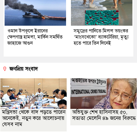
ওমান উপকূলে ইরানের
সমুদ্রের পানিতে মিলল ভয়ংকর
ক্ষেপণাস্ত্র হামলা, মার্কিন সমর্থিত
‘মাংসখেকো’ ব্যাকটেরিয়া, মৃত্যু
জাহাজে আগুন
হতে পারে তিন দিনেই
জনপ্রিয় সংবাদ
মন্ত্রিসভা থেকে বাদ পড়তে পারেন
অভিযুক্ত শেখ হাসিনাসহ ৫০,
অনেকেই, নতুন করে আলোচনায়
সত্যতা মেলেনি ৪৯ জনের বিরুদ্ধে
যেসব নাম