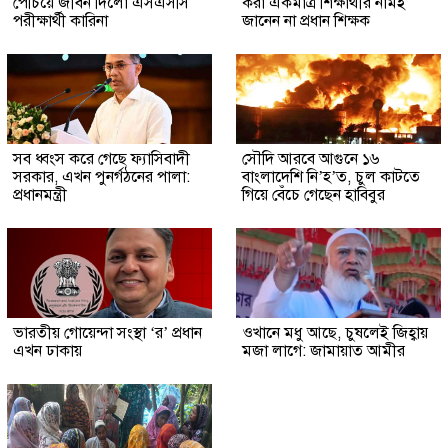
পেঁচিয়ে জীবন দিলো এসএসসি
করা একমাত্র শিক্ষার্থীর নামই
পরীক্ষার্থী কারিনা
জানেন না প্রধান শিক্ষক
সব ধ্বংস করে গেছে ফ্যাসিবাদী
সৌদি আরবে আগুনে ১৬
সরকার, এখন পুনর্গঠনের পালা:
বাংলাদেশি নি’হ’ত, চুল কাটতে
প্রধানমন্ত্রী
গিয়ে বেঁচে গেছেন হাবিবুর
ভারতীয় গোয়েন্দা সংস্থা ‘র’ প্রধান
ওখানে মধু আছে, চুষলেই জিহ্বায়
এখন ঢাকায়
মজা লাগে: জামায়াত আমীর