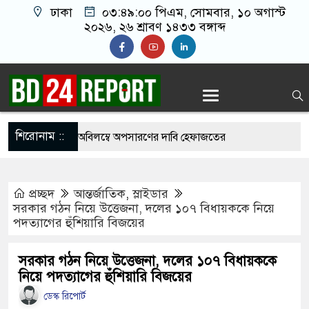
ঢাকা
০৩:৪৯:০১ পিএম
, সোমবার, ১০ অগাস্ট
২০২৬, ২৬ শ্রাবণ ১৪৩৩ বঙ্গাব্দ
শিরোনাম ::
রের সব ভাস্কর্য অবিলম্বে অপসারণের দাবি হেফাজতের
্রতিবন্ধী নারীকে ধর্ষণের অভিযোগে ঘের মালিক গ্রেপ্তার
প্রচ্ছদ
আন্তর্জাতিক
,
স্লাইডার
ছে হার মানেননি আকবর, ৫৪ বছর বয়সে এসএসসি পাস
সরকার গঠন নিয়ে উত্তেজনা, দলের ১০৭ বিধায়ককে নিয়ে
পদত্যাগের হুঁশিয়ারি বিজয়ের
়ের শাড়ি গলায় পেঁচিয়ে জীবন দিলো এসএসসি
া
সরকার গঠন নিয়ে উত্তেজনা, দলের ১০৭ বিধায়ককে
নিয়ে পদত্যাগের হুঁশিয়ারি বিজয়ের
১১ পরীক্ষার্থী, পাস করা একমাত্র শিক্ষার্থীর নামই জানেন
ডেস্ক রিপোর্ট