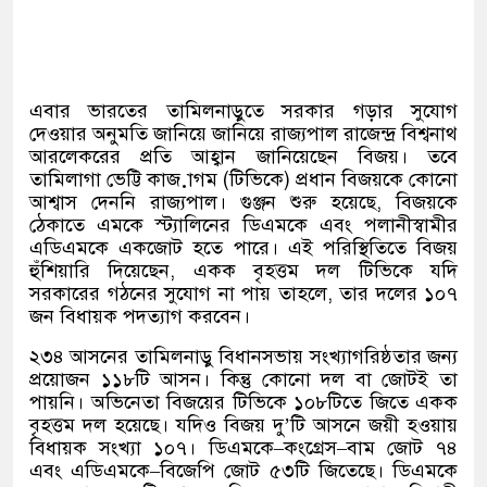
এবার ভারতের তামিলনাড়ুতে সরকার গড়ার সুযোগ
দেওয়ার অনুমতি জানিয়ে জানিয়ে রাজ্যপাল রাজেন্দ্র বিশ্বনাথ
আরলেকরের প্রতি আহ্বান জানিয়েছেন বিজয়। তবে
তামিলাগা ভেট্টি কাজ়াগম
(
টিভিকে
)
প্রধান বিজয়কে কোনো
আশ্বাস দেননি রাজ্যপাল। গুঞ্জন শুরু হয়েছে
,
বিজয়কে
ঠেকাতে এমকে স্ট্যালিনের ডিএমকে এবং পলানীস্বামীর
এডিএমকে একজোট হতে পারে। এই পরিস্থিতিতে বিজয়
হুঁশিয়ারি দিয়েছেন
,
একক বৃহত্তম দল টিভিকে যদি
সরকারের গঠনের সুযোগ না পায় তাহলে
,
তার দলের ১০৭
জন বিধায়ক পদত্যাগ করবেন।
২৩৪ আসনের তামিলনাড়ু বিধানসভায় সংখ্যাগরিষ্ঠতার জন্য
প্রয়োজন ১১৮টি আসন। কিন্তু কোনো দল বা জোটই তা
পায়নি। অভিনেতা বিজয়ের টিভিকে ১০৮টিতে জিতে একক
বৃহত্তম দল হয়েছে। যদিও বিজয় দু
’
টি আসনে জয়ী হওয়ায়
বিধায়ক সংখ্যা ১০৭। ডিএমকে
–
কংগ্রেস
–
বাম জোট ৭৪
এবং এডিএমকে
–
বিজেপি জোট ৫৩টি জিতেছে। ডিএমকে