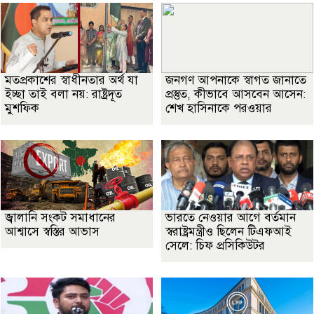
মতপ্রকাশের স্বাধীনতার অর্থ যা
জনগণ আপনাকে স্বাগত জানাতে
ইচ্ছা তাই বলা নয়: রাষ্ট্রদূত
প্রস্তুত, কীভাবে আসবেন আসেন:
মুশফিক
শেখ হাসিনাকে পরওয়ার
জ্বালানি সংকট সমাধানের
ভারতে নেওয়ার আগে বর্তমান
আশ্বাসে স্বস্তির আভাস
স্বরাষ্ট্রমন্ত্রীও ছিলেন টিএফআই
সেলে: চিফ প্রসিকিউটর