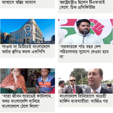
আশ্বাসে স্বস্তির আভাস
স্বরাষ্ট্রমন্ত্রীও ছিলেন টিএফআই
সেলে: চিফ প্রসিকিউটর
পাওনা না মিটিয়েই বাংলাদেশে
‘সরকারকে পাঁচ বছর দেশ
অর্ডার স্থগিত করল এলপিপি
পরিচালনার সুযোগ দেওয়া হবে
না’
‘সারা জীবন ভারতেই কাটালাম,
বাংলাদেশে বিনিয়োগে আগ্রহী
অথচ বাংলাদেশি বানিয়ে
মার্কিন ব্যবসায়ীরা: সার্জিও গর
বাংলাদেশে ঠেলে দিলো’