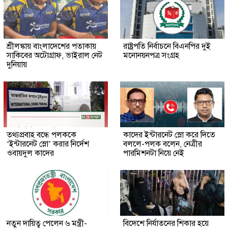
শ্রীলঙ্কায় বাংলাদেশের পতাকায়
রাষ্ট্রপতি নির্বাচনে বিএনপির দুই
সাকিবের অটোগ্রাফ, ভাইরাল নেট
মনোনয়নপত্র সংগ্রহ
দুনিয়ায়
তথ্যপ্রবাহ বন্ধে পলককে
কাদের ইন্টারনেট স্লো করে দিতে
‘ইন্টারনেট স্লো’ করার নির্দেশ
বললে-পলক বলেন, নেত্রীর
ওবায়দুল কাদের
পারমিশনটা নিয়ে নেই
নতুন দায়িত্ব পেলেন ৬ মন্ত্রী-
বিদেশে নির্যাতনের শিকার হয়ে