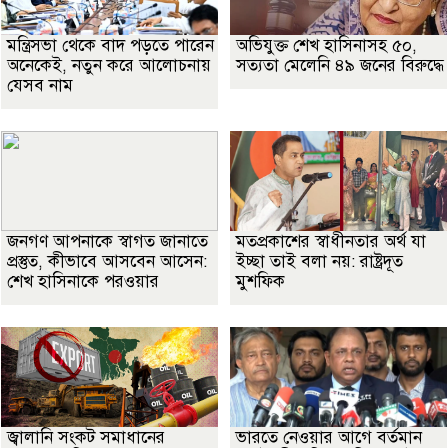
মন্ত্রিসভা থেকে বাদ পড়তে পারেন
অভিযুক্ত শেখ হাসিনাসহ ৫০,
অনেকেই, নতুন করে আলোচনায়
সত্যতা মেলেনি ৪৯ জনের বিরুদ্ধে
যেসব নাম
জনগণ আপনাকে স্বাগত জানাতে
মতপ্রকাশের স্বাধীনতার অর্থ যা
প্রস্তুত, কীভাবে আসবেন আসেন:
ইচ্ছা তাই বলা নয়: রাষ্ট্রদূত
শেখ হাসিনাকে পরওয়ার
মুশফিক
জ্বালানি সংকট সমাধানের
ভারতে নেওয়ার আগে বর্তমান