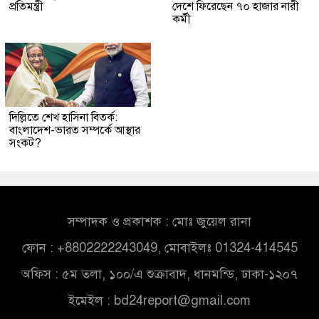
প্রতিমন্ত্রী
দেশে ফিরেছেন ৭০ হাজার নারী
কর্মী
দিল্লিতে শেখ হাসিনা বিতর্ক:
বাংলাদেশ-ভারত সম্পর্কে আস্থার
সংকট?
সম্পাদক ও প্রকাশক : মোঃ জুয়েল রানা
ফোন : +8802222243049, মোবাইলঃ 01324-414545
অফিস : ৫ম তলা, ১০০/এ শুক্রাবাদ, ধানমন্ডি, ঢাকা-১২০৭
ইমেইল :
bd24report@gmail.com