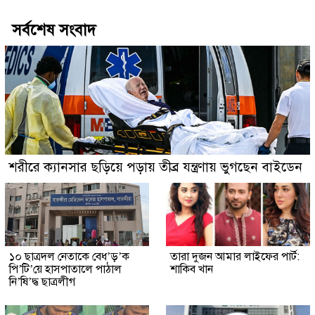
সর্বশেষ সংবাদ
শরীরে ক্যানসার ছড়িয়ে পড়ায় তীব্র যন্ত্রণায় ভুগছেন বাইডেন
১০ ছাত্রদল নেতাকে বেধ’ড়’ক
তারা দুজন আমার লাইফের পার্ট:
পি’টি’য়ে হাসপাতালে পাঠাল
শাকিব খান
নি’ষি’দ্ধ ছাত্রলীগ