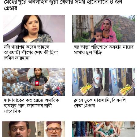
মেহেরপুরে অনলাইন জুয়া খেলার সময় হাতেনাতে ৪ জন
গ্রেপ্তার
যদি খারাপই করেন তাহলে
ঘর ভাড়া পরিশোধে অসহায় মায়ের
আওয়ামী লীগের দোষ কী ছিল:
মাথার চুল বিক্রি
রুমিন ফারহানা
জামায়াতের কভারেজে অমায়িক
ক্লাবে ঢুকে মাতলামি, বিএনপি
ব্যবহার পান, জানালেন নারী
নেতা গ্রেপ্তার
সাংবাদিক