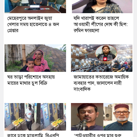
মেহেরপুরে অনলাইন জুয়া
যদি খারাপই করেন তাহলে
খেলার সময় হাতেনাতে ৪ জন
আওয়ামী লীগের দোষ কী ছিল:
গ্রেপ্তার
রুমিন ফারহানা
ঘর ভাড়া পরিশোধে অসহায়
জামায়াতের কভারেজে অমায়িক
মায়ের মাথার চুল বিক্রি
ব্যবহার পান, জানালেন নারী
সাংবাদিক
ক্লাবে ঢুকে মাতলামি, বিএনপি
‘পাটওয়ারীর ওপর মার শুরু