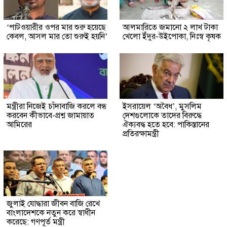
‘পাটওয়ারীর ওপর মার শুরু হয়েছে
আলমারিতে জমানো ২ লাখ টাকা
কেবল, আসল মার তো শুরুই হয়নি’
খেলো ইঁদুর-উইপোকা, নিঃস্ব কৃষক
মন্ত্রীরা নিজেই চাঁদাবাজি করলে বন্ধ
ইসরায়েল ‘অবৈধ’, মুসলিম
করবেন কীভাবে-প্রশ্ন জামায়াত
দেশগুলোকে তাদের বিরুদ্ধে
আমিরের
ঐক্যবদ্ধ হতে হবে: পাকিস্তানের
প্রতিরক্ষামন্ত্রী
জুলাই যোদ্ধারা জীবন বাজি রেখে
বাংলাদেশকে নতুন করে স্বাধীন
করেছে: গণপূর্ত মন্ত্রী