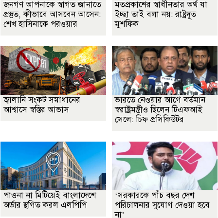
জনগণ আপনাকে স্বাগত জানাতে
মতপ্রকাশের স্বাধীনতার অর্থ যা
প্রস্তুত, কীভাবে আসবেন আসেন:
ইচ্ছা তাই বলা নয়: রাষ্ট্রদূত
শেখ হাসিনাকে পরওয়ার
মুশফিক
জ্বালানি সংকট সমাধানের
ভারতে নেওয়ার আগে বর্তমান
আশ্বাসে স্বস্তির আভাস
স্বরাষ্ট্রমন্ত্রীও ছিলেন টিএফআই
সেলে: চিফ প্রসিকিউটর
পাওনা না মিটিয়েই বাংলাদেশে
‘সরকারকে পাঁচ বছর দেশ
অর্ডার স্থগিত করল এলপিপি
পরিচালনার সুযোগ দেওয়া হবে
না’