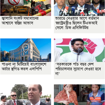
জ্বালানি সংকট সমাধানের
ভারতে নেওয়ার আগে বর্তমান
আশ্বাসে স্বস্তির আভাস
স্বরাষ্ট্রমন্ত্রীও ছিলেন টিএফআই
সেলে: চিফ প্রসিকিউটর
পাওনা না মিটিয়েই বাংলাদেশে
‘সরকারকে পাঁচ বছর দেশ
অর্ডার স্থগিত করল এলপিপি
পরিচালনার সুযোগ দেওয়া হবে
না’