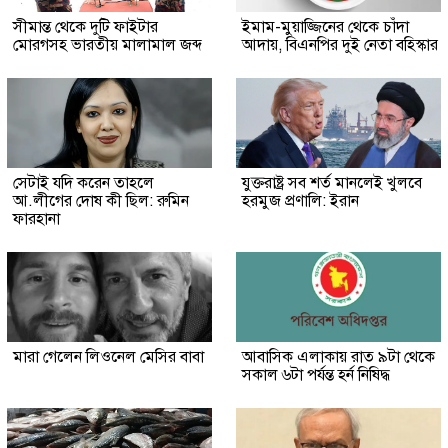
সীমান্ত থেকে দুটি ফাইটার
ইমাম-মুয়াজ্জিনের থেকে চাঁদা
মোরগসহ ভারতীয় মালামাল জব্দ
আদায়, বিএনপির দুই নেতা বহিস্কার
সেটাই যদি করেন তাহলে
যুক্তরাষ্ট্র সব শর্ত মানলেই খুলবে
আ.লীগের দোষ কী ছিল: রুমিন
হরমুজ প্রণালি: ইরান
ফারহানা
মারা গেলেন লিওনেল মেসির বাবা
আবাসিক এলাকায় রাত ৯টা থেকে
সকাল ৬টা পর্যন্ত হর্ন নিষিদ্ধ