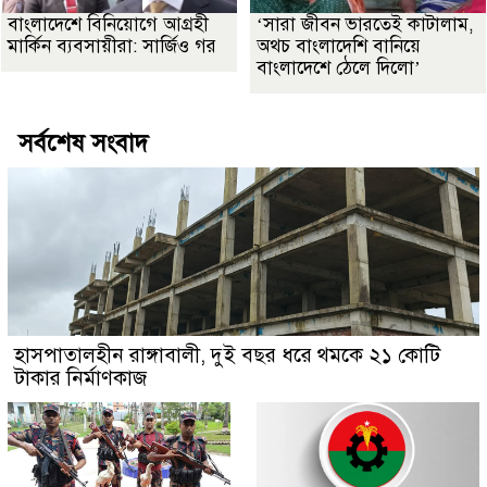
বাংলাদেশে বিনিয়োগে আগ্রহী
‘সারা জীবন ভারতেই কাটালাম,
মার্কিন ব্যবসায়ীরা: সার্জিও গর
অথচ বাংলাদেশি বানিয়ে
বাংলাদেশে ঠেলে দিলো’
সর্বশেষ সংবাদ
হাসপাতালহীন রাঙ্গাবালী, দুই বছর ধরে থমকে ২১ কোটি
টাকার নির্মাণকাজ