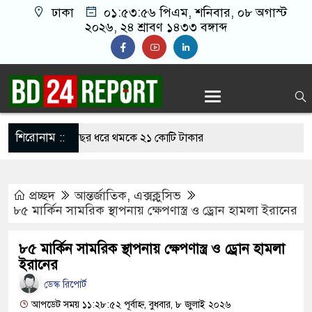
ঢাকা
০১:৫৩:৫৬ পিএম
, শনিবার, ০৮ অগাস্ট
২০২৬, ২৪ শ্রাবণ ১৪৩৩ বঙ্গাব্দ
শিরোনাম ::
াঙ্গাবালী, দুই বছর ধরে থমকে ২১ কোটি টাকার
প্রচ্ছদ
আন্তর্জাতিক
,
এক্সক্লুসিভ
দুটি ফাইটার মোরগসহ ভারতীয় মালামাল জব্দ
৮৫ মার্কিন সামরিক স্থাপনায় ক্ষেপণাস্ত্র ও ড্রোন হামলা ইরানের
ের থেকে চাঁদা আদায়, বিএনপির দুই নেতা বহিস্কার
৮৫ মার্কিন সামরিক স্থাপনায় ক্ষেপণাস্ত্র ও ড্রোন হামলা
েন তাহলে আ.লীগের দোষ কী ছিল: রুমিন ফারহানা
ইরানের
ডেস্ক রিপোর্ট
 শর্ত মানলেই খুলবে হরমুজ প্রণালি: ইরান
আপডেট সময় ১১:২৮:৫২ পূর্বাহ্ন, বুধবার, ৮ জুলাই ২০২৬