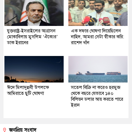
যুক্তরাষ্ট্র-ইসরাইলের আগ্রাসন
এক দফার ঘোষণা দিয়েছিলেন
মোকাবিলায় মুসলিম ‘ঐক্যের’
নাহিদ, আমরা সেটা স্বীকার করি:
ডাক ইরানের
রাশেদ খাঁন
ঈদে মিলাদুন্নবী উপলক্ষে
সতেল বিক্রি না করেও হরমুজ
আমিরাতে ছুটি ঘোষণা
থেকে বছরে যেভাবে ১৪০
বিলিয়ন ডলার আয় করতে পারে
ইরান
জনপ্রিয় সংবাদ