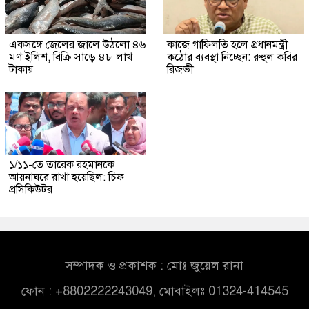
একসঙ্গে জেলের জালে উঠলো ৪৬
কাজে গাফিলতি হলে প্রধানমন্ত্রী
মণ ইলিশ, বিক্রি সাড়ে ৪৮ লাখ
কঠোর ব্যবস্থা নিচ্ছেন: রুহুল কবির
টাকায়
রিজভী
১/১১-তে তারেক রহমানকে
আয়নাঘরে রাখা হয়েছিল: চিফ
প্রসিকিউটর
সম্পাদক ও প্রকাশক : মোঃ জুয়েল রানা
ফোন : +8802222243049, মোবাইলঃ 01324-414545