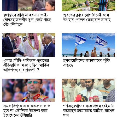
কুপ্রস্তাবে রাজি না হওয়ায় ভাই-
তুরস্কের ক্লাবে যোগ দিয়েই জমি
বোনসহ তরুণীর চুল কেটে গাছে
উপহার পেলেন মোহাম্মদ সালাহ
বেঁধে নির্যাতন
এবার সৌদি-পাকিস্তান-তুরস্কের
ইসরায়েলিদের ক্যানসারের ঝুঁকি
ঐতিহাসিক ‘মক্কা চুক্তি’, মার্কিন
বাড়ছে
আধিপত্যের বিদায়ঘণ্টা?
সমগ্র বিশ্বকে এক করলেও লাভ
গণঅভ্যুত্থানের সঙ্গে প্রথম বেইমানি
হবে না: সৌদিকে উদ্দেশ্য করে
করেছেন জামায়াতে আমির: রাশেদ
ইয়েমেনের হুঁশিয়ারি
খান