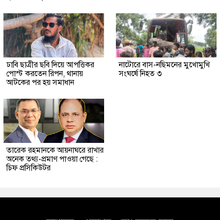
ঢাবি ছাত্রীর ছবি দিয়ে আপত্তিকর
নাটোরে বাস-নছিমনের মুখোমুখি
পোস্ট করতেন রিপন, থানায়
সংঘর্ষে নিহত ৩
আটকের পর হয় সমাধান
তারেক রহমানকে আয়নাঘরে রাখার
অনেক তথ্য-প্রমাণ পাওয়া গেছে :
চিফ প্রসিকিউটর