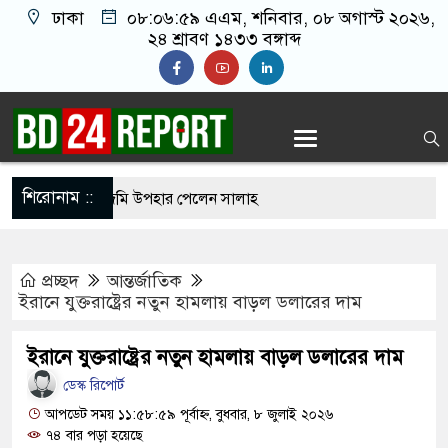
ঢাকা
০৮:০৭:০০ এএম
, শনিবার, ০৮ অগাস্ট ২০২৬,
২৪ শ্রাবণ ১৪৩৩ বঙ্গাব্দ
শিরোনাম ::
্লাবে যোগ দিয়েই জমি উপহার পেলেন সালাহ
 রাজি না হওয়ায় ভাই-বোনসহ তরুণীর চুল কেটে গাছে বেঁধে
প্রচ্ছদ
আন্তর্জাতিক
ইরানে যুক্তরাষ্ট্রের নতুন হামলায় বাড়ল ডলারের দাম
্লাবে যোগ দিয়েই জমি উপহার পেলেন মোহাম্মদ সালাহ
ইরানে যুক্তরাষ্ট্রের নতুন হামলায় বাড়ল ডলারের দাম
কিস্তান-তুরস্কের ঐতিহাসিক ‘মক্কা চুক্তি’, মার্কিন
ডেস্ক রিপোর্ট
ায়ঘণ্টা?
আপডেট সময় ১১:৫৮:৫৯ পূর্বাহ্ন, বুধবার, ৮ জুলাই ২০২৬
৭৪ বার পড়া হয়েছে