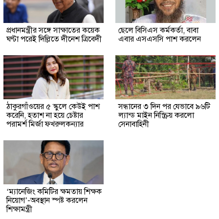
প্রধানমন্ত্রীর সঙ্গে সাক্ষাতের কয়েক
ছেলে বিসিএস কর্মকর্তা, বাবা
ঘণ্টা পরেই দিল্লিতে দীনেশ ত্রিবেদী
এবার এসএসসি পাশ করলেন
ঠাকুরগাঁওয়ের ৫ স্কুলে কেউই পাশ
সন্ধানের ৩ দিন পর যেভাবে ৯৬টি
করেনি, হতাশ না হয়ে চেষ্টার
ল্যান্ড মাইন নিস্ক্রিয় করলো
পরামর্শ মির্জা ফখরুলকন্যার
সেনাবাহিনী
‘ম্যানেজিং কমিটির ক্ষমতায় শিক্ষক
নিয়োগ’-অবস্থান স্পষ্ট করলেন
শিক্ষামন্ত্রী