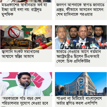
মতপ্রকাশের স্বাধীনতার অর্থ যা
জনগণ আপনাকে স্বাগত জানাতে
ইচ্ছা তাই বলা নয়: রাষ্ট্রদূত
প্রস্তুত, কীভাবে আসবেন আসেন:
মুশফিক
শেখ হাসিনাকে পরওয়ার
জ্বালানি সংকট সমাধানের
ভারতে নেওয়ার আগে বর্তমান
আশ্বাসে স্বস্তির আভাস
স্বরাষ্ট্রমন্ত্রীও ছিলেন টিএফআই
সেলে: চিফ প্রসিকিউটর
‘সরকারকে পাঁচ বছর দেশ
পাওনা না মিটিয়েই বাংলাদেশে
পরিচালনার সুযোগ দেওয়া হবে
অর্ডার স্থগিত করল এলপিপি