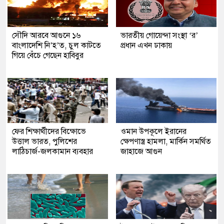
সৌদি আরবে আগুনে ১৬
ভারতীয় গোয়েন্দা সংস্থা ‘র’
বাংলাদেশি নি’হ’ত, চুল কাটতে
প্রধান এখন ঢাকায়
গিয়ে বেঁচে গেছেন হাবিবুর
ফের শিক্ষার্থীদের বিক্ষোভে
ওমান উপকূলে ইরানের
উত্তাল ভারত, পুলিশের
ক্ষেপণাস্ত্র হামলা, মার্কিন সমর্থিত
লাঠিচার্জ-জলকামান ব্যবহার
জাহাজে আগুন