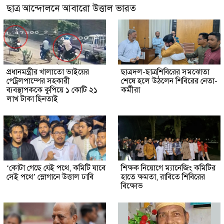
ছাত্র আন্দোলনে আবারো উত্তাল ভারত
প্রধানমন্ত্রীর খালাতো ভাইয়ের
ছাত্রদল-ছাত্রশিবিরের সমঝোতা
পেট্রলপাম্পের সহকারী
শেষে হলে উঠলেন শিবিরের নেতা-
ব্যবস্থাপককে কুপিয়ে ১ কোটি ২১
কর্মীরা
লাখ টাকা ছিনতাই
‘কোটা গেছে যেই পথে, কমিটি যাবে
শিক্ষক নিয়োগে ম্যানেজিং কমিটির
সেই পথে’ স্লোগানে উত্তাল ঢাবি
হাতে ক্ষমতা, রাবিতে শিবিরের
বিক্ষোভ