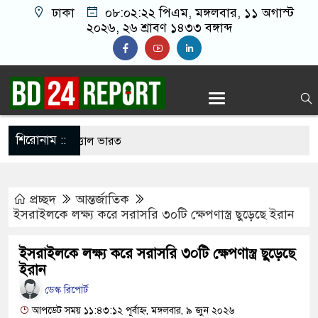
ঢাকা
০৮:০২:২৩ পিএম
, মঙ্গলবার, ১১ অগাস্ট
২০২৬, ২৬ শ্রাবণ ১৪৩৩ বঙ্গাব্দ
শিরোনাম ::
োলনে আবারো উত্তাল ভারত
ীর খালাতো ভাইয়ের পেট্রলপাম্পের সহকারী ব্যবস্থাপককে
প্রচ্ছদ
আন্তর্জাতিক
 ২১ লাখ টাকা ছিনতাই
ইসরাইলকে লক্ষ্য করে সরাসরি ৩০টি ক্ষেপণাস্ত্র ছুড়েছে ইরান
্রশিবিরের সমঝোতা শেষে হলে উঠলেন শিবিরের নেতা-
ইসরাইলকে লক্ষ্য করে সরাসরি ৩০টি ক্ষেপণাস্ত্র ছুড়েছে
ইরান
ডেস্ক রিপোর্ট
যেই পথে, কমিটি যাবে সেই পথে’ স্লোগানে উত্তাল ঢাবি
আপডেট সময় ১১:৪৩:১২ পূর্বাহ্ন, মঙ্গলবার, ৯ জুন ২০২৬