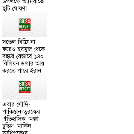
উপলক্ষে আমিরাতে
ছুটি ঘোষণা
সতেল বিক্রি না
করেও হরমুজ থেকে
বছরে যেভাবে ১৪০
বিলিয়ন ডলার আয়
করতে পারে ইরান
এবার সৌদি-
পাকিস্তান-তুরস্কের
ঐতিহাসিক ‘মক্কা
চুক্তি’, মার্কিন
আধিপত্যের