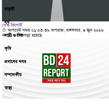
চাকুরী
ধর্ম
ডেস্ক রিপোর্ট
আপডেট সময় ০১:২৩:৩৬ অপরাহ্ন, মঙ্গলবার, ৯ জুন ২০২৬
নারী ও শিশু
১১৭ বার পড়া হয়েছে
কৃষি
প্রবাসের খবর
সম্পাদকীয়
স্বাস্থ্য