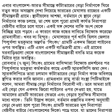
এবার বাংলাদেশ
–
ভারত সীমান্তে কাঁটাতারের বেড়া নির্মাণকে ঘিরে
নতুন করে অসন্তোষ দেখা দিয়েছে ভারতের মেঘালয় রাজ্যের একটি
সীমান্তবর্তী গ্রামে। স্থানীয়দের আশঙ্কা
,
বর্তমানে যে স্থানে বেড়া
নির্মাণের কাজ চলছে
,
তা শেষ হলে পুরো গ্রামই কার্যত নিরাপত্তা
বেষ্টনীর বাইরে চলে যাবে। একই সঙ্গ দেশের বাকি অংশ থেকে
বিচ্ছিন্ন হয়ে পড়বে। এ কারণে কাজ বন্ধের দাবিতে বিক্ষোভ করেছে
গ্রামবাসীরা। খবর দ্য হিন্দুর।
মেঘালয়ের পূর্ব খাসি হিলস জেলার
পিলুর্সলা মহকুমার অন্তর্গত
‘
লিংকং
’
গ্রামটি একদম জিরো লাইনের
ওপর অবস্থিত। এটি এমন একটি ব্যতিক্রমী গ্রাম। এই গ্রামের
ঘরবাড়িগুলো থেকে বাংলাদেশের সীমান্তবর্তী বসতি মাত্র কয়েক
মিটার দূরে অবস্থিত।
রোববার
(
৭ জুন
)
লিংকং গ্রামের বাসিন্দারা বিক্ষোভ প্রদর্শনের পর
পিলুর্সলার মহকুমা কর্মকর্তার কাছে একটি স্মারকলিপি জমা দেন।
স্মারকলিপিতে তারা চলমান কাঁটাতারের বেড়া নির্মাণ কাজ অবিলম্ব
স্থগিত করার দাবি জানান। গ্রামপ্রধান রামু বার্তা সংস্থা পিটিআইকে
বলেন
,
আমরা সীমান্ত বেড়া নির্মাণের বিরোধী নই। তবে আমরা চাই
এই বেড়া যেন একদম জিরো লাইনের ওপর দেওয়া হয়
,
যাতে
আমাদের গ্রামটি ভারতের ভেতরে এবং বেড়ার সুরক্ষিত সীমানার
মধ্যে থাকে।
তিনি উল্লেখ করেন
,
বর্তমান প্রস্তাবিত নকশা অনুযায়ী
বেড়া দেওয়া হলে পুরো লিংকং গ্রামটি ভারতের মূল নিরাপত্তা
বেষ্টনীর বাইরে
(
বাংলাদেশের দিকে
)
পড়ে যাবে
,
যা তাদের নিরাপত্ত