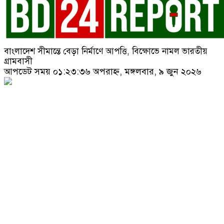
বাংলাদেশ সীমান্তে বেড়া নির্মাণে আপত্তি, বিক্ষোভে নামল ভারতীয়
গ্রামবাসী
আপডেট সময় ০১:২৩:৩৬ অপরাহ্ন, মঙ্গলবার, ৯ জুন ২০২৬