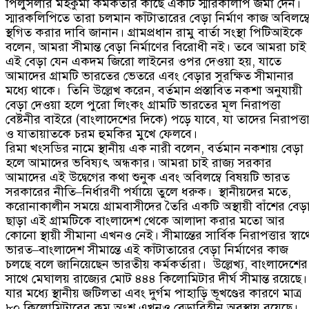
পিলুর্সলার মহকুমা কর্মকর্তার কাছে একটি স্মারকলিপি জমা দেন।
স্মারকলিপিতে তারা চলমান কাঁটাতারের বেড়া নির্মাণ কাজ অবিলম্ব
স্থগিত করার দাবি জানান। গ্রামপ্রধান রামু বার্তা সংস্থা পিটিআইকে
বলেন
,
আমরা সীমান্ত বেড়া নির্মাণের বিরোধী নই। তবে আমরা চাই
এই বেড়া যেন একদম জিরো লাইনের ওপর দেওয়া হয়
,
যাতে
আমাদের গ্রামটি ভারতের ভেতরে এবং বেড়ার সুরক্ষিত সীমানার
মধ্যে থাকে।
তিনি উল্লেখ করেন
,
বর্তমান প্রস্তাবিত নকশা অনুযায়ী
বেড়া দেওয়া হলে পুরো লিংকং গ্রামটি ভারতের মূল নিরাপত্তা
বেষ্টনীর বাইরে
(
বাংলাদেশের দিকে
)
পড়ে যাবে
,
যা তাদের নিরাপত্ত
ও যাতায়াতকে চরম হুমকির মুখে ফেলবে।
রিমা খংসডির নামে স্থানীয় এক নারী বলেন
,
বর্তমান নকশায় বেড়া
হলে আমাদের ভবিষ্যৎ অন্ধকার। আমরা চাই রাজ্য সরকার
আমাদের এই উদ্বেগের কথা শুনুক এবং অবিলম্বে বিষয়টি ভারত
সরকারের নীতি
–
নির্ধারণী পর্যায়ে তুলে ধরুক।
স্থানীয়দের মতে
,
করোনাকালীন সময়ে গ্রামবাসীদের তৈরি একটি অস্থায়ী বাঁশের বেড়
ছাড়া এই গ্রামটিকে বাংলাদেশ থেকে আলাদা করার মতো আর
কোনো স্থায়ী সীমানা এখনও নেই। সীমান্তের সার্বিক নিরাপত্তার স্বার্থ
ভারত
–
বাংলাদেশ সীমান্তে এই কাঁটাতারের বেড়া নির্মাণের কাজ
চলছে বলে জানিয়েছেন ভারতীয় কর্মকর্তারা।
উল্লেখ্য
,
বাংলাদেশের
সাথে মেঘালয় রাজ্যের মোট ৪৪৪ কিলোমিটার দীর্ঘ সীমান্ত রয়েছে।
যার মধ্যে স্থানীয় জটিলতা এবং দুর্গম পাহাড়ি ভূখণ্ডের কারণে মাত্র
৮০ কিলোমিটারের কম অংশ এখনও বেড়াবিহীন অবস্থায় রয়েছে।