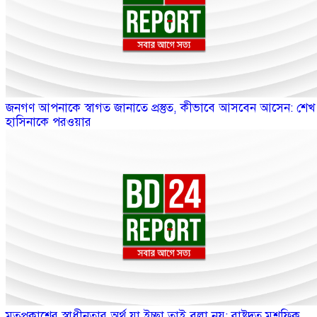
জনগণ আপনাকে স্বাগত জানাতে প্রস্তুত, কীভাবে আসবেন আসেন: শেখ
হাসিনাকে পরওয়ার
মতপ্রকাশের স্বাধীনতার অর্থ যা ইচ্ছা তাই বলা নয়: রাষ্ট্রদূত মুশফিক