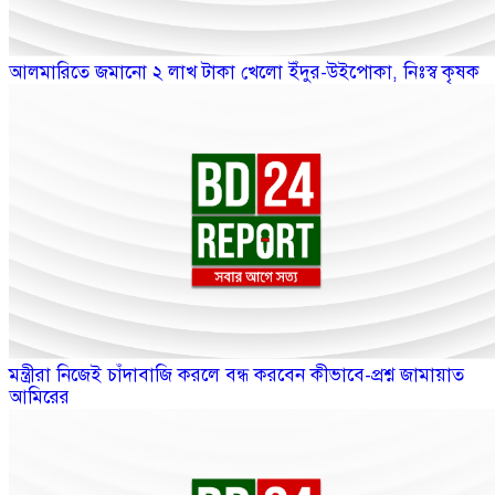
আলমারিতে জমানো ২ লাখ টাকা খেলো ইঁদুর-উইপোকা, নিঃস্ব কৃষক
মন্ত্রীরা নিজেই চাঁদাবাজি করলে বন্ধ করবেন কীভাবে-প্রশ্ন জামায়াত
আমিরের