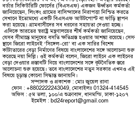
বর্ডার সিকিউরিটি ফোর্সের
(
বিএসএফ
)
একজন ঊর্ধ্বতন কর্মকর্তা
জানিয়েছেন
,
লিংকং গ্রামের বাসিন্দাদের নিরাপত্তা নিশ্চিত করতে
সেখানে ইতোমধ্যে একটি বিএসএফ আউটপোস্ট বা ফাঁড়ি স্থাপন
করা হয়েছে। গ্রামবাসীদের সব ধরনের সহায়তা দেওয়া হচ্ছে।
এদিকে ভারতের স্বরাষ্ট্র মন্ত্রণালয়ের শীর্ষ কর্মকর্তা জানিয়েছেন
,
যেসব সীমান্তে মানুষের বসতি ক্ষতিগ্রস্ত হওয়ার আশঙ্কা রয়েছে। সে
স্থানে জিরো লাইনেই
‘
সিঙ্গেল
–
রো
’
বা এক সারির বিশেষ
কাঁটাতারের বেড়া নির্মাণের বিষয়ে বাংলাদেশের সঙ্গে আলোচনা শুরু
করেছে নয়া দিল্লি। ওই কর্মকর্তা বলেন
,
জিরো লাইনে এক লাইনের
বেড়া দেওয়ার প্রস্তাবটি নিয়ে বাংলাদেশের সঙ্গে কূটনৈতিক স্তরে
আলোচনা শুরু হয়েছে। তবে বাংলাদেশের নতুন সরকার এখনও এই
বিষয়ে চূড়ান্ত কোনো সিদ্ধান্ত জানায়নি।
সম্পাদক ও প্রকাশক : মোঃ জুয়েল রানা
ফোন : +8802222243049, মোবাইলঃ 01324-414545
অফিস : ৫ম তলা, ১০০/এ শুক্রাবাদ, ধানমন্ডি, ঢাকা-১২০৭
ইমেইল :
bd24report@gmail.com