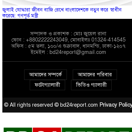
জুলাই যোদ্ধারা জীবন বাজি রেখে বাংলাদেশকে নতুন করে স্বাধীন
করেছে: গণপূর্ত মন্ত্রী
সম্পাদক ও প্রকাশক : মোঃ জুয়েল রানা
ফোন : +8802222243049, মোবাইলঃ 01324-414545
অফিস : ৫ম তলা, ১০০/এ শুক্রাবাদ, ধানমন্ডি, ঢাকা-১২০৭
ইমেইল :
bd24report@gmail.com
আমাদের সম্পর্কে
আমাদের পরিবার
ফটোগ্যালারী
ভিডিও গ্যালারী
© All rights reserved © bd24report.com
Privacy Polic