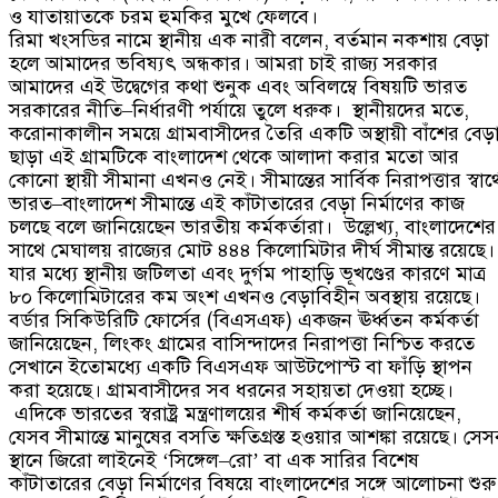
ও যাতায়াতকে চরম হুমকির মুখে ফেলবে।
রিমা খংসডির নামে স্থানীয় এক নারী বলেন
,
বর্তমান নকশায় বেড়া
হলে আমাদের ভবিষ্যৎ অন্ধকার। আমরা চাই রাজ্য সরকার
আমাদের এই উদ্বেগের কথা শুনুক এবং অবিলম্বে বিষয়টি ভারত
সরকারের নীতি
–
নির্ধারণী পর্যায়ে তুলে ধরুক।
স্থানীয়দের মতে
,
করোনাকালীন সময়ে গ্রামবাসীদের তৈরি একটি অস্থায়ী বাঁশের বেড়
ছাড়া এই গ্রামটিকে বাংলাদেশ থেকে আলাদা করার মতো আর
কোনো স্থায়ী সীমানা এখনও নেই। সীমান্তের সার্বিক নিরাপত্তার স্বার্থ
ভারত
–
বাংলাদেশ সীমান্তে এই কাঁটাতারের বেড়া নির্মাণের কাজ
চলছে বলে জানিয়েছেন ভারতীয় কর্মকর্তারা।
উল্লেখ্য
,
বাংলাদেশের
সাথে মেঘালয় রাজ্যের মোট ৪৪৪ কিলোমিটার দীর্ঘ সীমান্ত রয়েছে।
যার মধ্যে স্থানীয় জটিলতা এবং দুর্গম পাহাড়ি ভূখণ্ডের কারণে মাত্র
৮০ কিলোমিটারের কম অংশ এখনও বেড়াবিহীন অবস্থায় রয়েছে।
বর্ডার সিকিউরিটি ফোর্সের
(
বিএসএফ
)
একজন ঊর্ধ্বতন কর্মকর্তা
জানিয়েছেন
,
লিংকং গ্রামের বাসিন্দাদের নিরাপত্তা নিশ্চিত করতে
সেখানে ইতোমধ্যে একটি বিএসএফ আউটপোস্ট বা ফাঁড়ি স্থাপন
করা হয়েছে। গ্রামবাসীদের সব ধরনের সহায়তা দেওয়া হচ্ছে।
এদিকে ভারতের স্বরাষ্ট্র মন্ত্রণালয়ের শীর্ষ কর্মকর্তা জানিয়েছেন
,
যেসব সীমান্তে মানুষের বসতি ক্ষতিগ্রস্ত হওয়ার আশঙ্কা রয়েছে। সে
স্থানে জিরো লাইনেই
‘
সিঙ্গেল
–
রো
’
বা এক সারির বিশেষ
কাঁটাতারের বেড়া নির্মাণের বিষয়ে বাংলাদেশের সঙ্গে আলোচনা শুরু