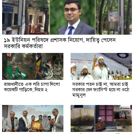
১৯ ইউনিয়ন পরিষদে প্রশাসক নিয়োগ, দায়িত্ব পেলেন
সরকারি কর্মকর্তারা
রাজধানীতে এক লরি চাপা দিলো
সরকার পতন চাই না, আমরা চাই
কয়েকটি গাড়িকে, নিহত ২
সরকার যেন ফ্যাসিস্ট হয়ে না ওঠে:
মামুনুল