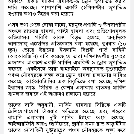
আকাশে একটি মার্কিন এমকিউ
–
৯ ড্রোন ভূপাতিত করার
দাবি করেছে। পাশাপাশি একটি হেলিকপ্টার ভূপাতিত
হওয়ার কথাও উল্লেখ করা হয়েছে।
এসব তথ্য থেকে বোঝা যাচ্ছে
,
হরমুজ প্রণালি ও উপসাগরীয়
অঞ্চলে রাতভর হামলা
,
পাল্টা হামলা এবং প্রতিশোধমূলক
অভিযানের পরিধি আরও বিস্তৃত হয়েছে। অন্যদিকে
আনাদোলু এজেন্সির প্রতিবেদনে বলা হয়েছে
,
বুধবার
(
১০
জুন
)
ভোরে ইরানের ইসলামি বিপ্লবী গার্ড বাহিনী
(
আইআরজিসি
)
দাবি করেছে যে তারা দক্ষিণাঞ্চলীয় বুশেহর
প্রদেশের আকাশে একটি মার্কিন এমকিউ
–
৯ ড্রোন ভূপাতিত
করেছে। একইসঙ্গে তারা বাহরাইনে অবস্থানরত যুক্তরাষ্ট্রের
পঞ্চম নৌবহরকে লক্ষ্য করে ড্রোন হামলা চালানোর দাবিও
করেছে। আইআরজিসির এক বিবৃতিতে বলা হয়েছে
,
দক্ষিণ
ইরানের জাস্ক
,
সিরিক ও কেশম এলাকায় রাতভর মার্কিন
হামলার জবাবে এই আক্রমণ চালানো হয়েছে।
তাদের দাবি অনুযায়ী
,
মার্কিন হামলায় সিরিকে একটি
টেলিযোগাযোগ টাওয়ার ক্ষতিগ্রস্ত হয়েছে এবং শহরের
বামানি এলাকায় দুটি পানির ট্যাংক ধ্বংস হয়েছে।
আইআরজিসি আরও জানিয়েছে
,
স্থানীয় সময় রাত আড়াইটায়
তাদের নৌবাহিনী যুক্তরাষ্ট্রের পঞ্চম নৌবহরকে লক্ষ্য করে