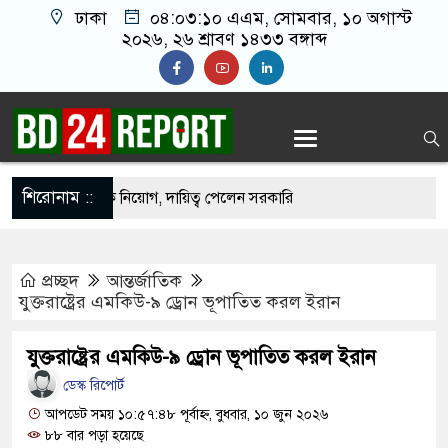
ঢাকা
০৪:০৩:১১ এএম
, সোমবার, ১০ অগাস্ট
২০২৬, ২৬ শ্রাবণ ১৪৩৩ বঙ্গাব্দ
শিরোনাম ::
িষদে প্রশাসক নিয়োগ, দায়িত্ব পেলেন সরকারি
প্রচ্ছদ
আন্তর্জাতিক
ক লরি চাপা দিলো কয়েকটি গাড়িকে, নিহত ২
যুক্তরাষ্ট্রের এমকিউ-৯ ড্রোন ভূপাতিত করল ইরান
ই না, আমরা চাই সরকার যেন ফ্যাসিস্ট হয়ে না ওঠে:
যুক্তরাষ্ট্রের এমকিউ-৯ ড্রোন ভূপাতিত করল ইরান
ডেস্ক রিপোর্ট
য়সেই রাষ্ট্রক্ষমতা দখলে ব্যাকুল: মুক্তিযুদ্ধ মন্ত্রী
আপডেট সময় ১০:৫৭:৪৮ পূর্বাহ্ন, বুধবার, ১০ জুন ২০২৬
৮৮ বার পড়া হয়েছে