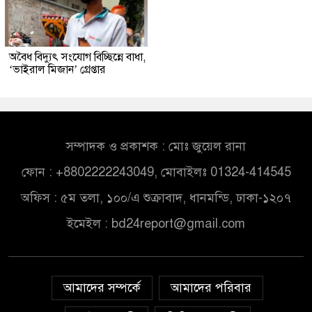
অবৈধ বিদ্যুৎ সংযোগ বিচ্ছিন্নে বাধা,
‘ভাইরাল মিজান’ গ্রেপ্তার
সম্পাদক ও প্রকাশক : মোঃ জুয়েল রানা
ফোন : +8802222243049, মোবাইলঃ 01324-414545
অফিস : ৫ম তলা, ১০০/এ শুক্রাবাদ, ধানমন্ডি, ঢাকা-১২০৭
ইমেইল :
bd24report@gmail.com
আমাদের সম্পর্কে
আমাদের পরিবার