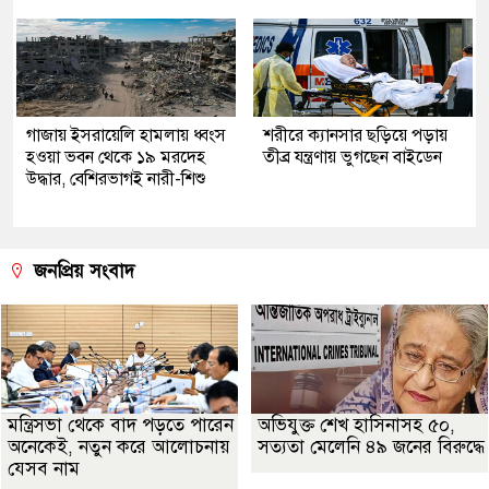
গাজায় ইসরায়েলি হামলায় ধ্বংস
শরীরে ক্যানসার ছড়িয়ে পড়ায়
হওয়া ভবন থেকে ১৯ মরদেহ
তীব্র যন্ত্রণায় ভুগছেন বাইডেন
উদ্ধার, বেশিরভাগই নারী-শিশু
জনপ্রিয় সংবাদ
মন্ত্রিসভা থেকে বাদ পড়তে পারেন
অভিযুক্ত শেখ হাসিনাসহ ৫০,
অনেকেই, নতুন করে আলোচনায়
সত্যতা মেলেনি ৪৯ জনের বিরুদ্ধে
যেসব নাম