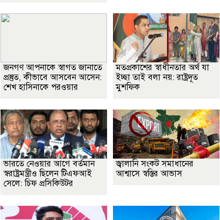
জনগণ আপনাকে স্বাগত জানাতে
মতপ্রকাশের স্বাধীনতার অর্থ যা
প্রস্তুত, কীভাবে আসবেন আসেন:
ইচ্ছা তাই বলা নয়: রাষ্ট্রদূত
শেখ হাসিনাকে পরওয়ার
মুশফিক
ভারতে নেওয়ার আগে বর্তমান
জ্বালানি সংকট সমাধানের
স্বরাষ্ট্রমন্ত্রীও ছিলেন টিএফআই
আশ্বাসে স্বস্তির আভাস
সেলে: চিফ প্রসিকিউটর