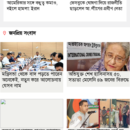
আমেরিকার সঙ্গে বন্ধুত্ব কমাও,
ফেসবুকে ঘোষণা দিয়ে রাজনীতি
নইলে হামলা: ইরান
ছাড়লেন আ.লীগের প্রবীণ নেতা
জনপ্রিয় সংবাদ
মন্ত্রিসভা থেকে বাদ পড়তে পারেন
অভিযুক্ত শেখ হাসিনাসহ ৫০,
অনেকেই, নতুন করে আলোচনায়
সত্যতা মেলেনি ৪৯ জনের বিরুদ্ধে
যেসব নাম