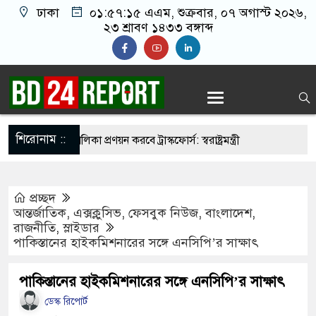
ঢাকা
০১:৫৭:১৬ এএম
, শুক্রবার, ০৭ অগাস্ট ২০২৬,
২৩ শ্রাবণ ১৪৩৩ বঙ্গাব্দ
শিরোনাম ::
 নির্মুহভাবে তালিকা প্রণয়ন করবে ট্রাস্কফোর্স: স্বরাষ্ট্রমন্ত্রী
ু নয় আমাদের মিত্র, অচিরেই আমাদের সঙ্গে মিশে যাবে:
প্রচ্ছদ
ি
আন্তর্জাতিক
,
এক্সক্লুসিভ
,
ফেসবুক নিউজ
,
বাংলাদেশ
,
রাজনীতি
,
স্লাইডার
ের ইমামতি নয়, জাতির দায়িত্ব নিতে হবে ওলামায়ে
পা‌কিস্তা‌নের হাইকমিশনারের স‌ঙ্গে এনসিপি’র সাক্ষাৎ
রুদ্দীন
পা‌কিস্তা‌নের হাইকমিশনারের স‌ঙ্গে এনসিপি’র সাক্ষাৎ
ে মসজিদ থেকে খুলে ফেলা হচ্ছে মাইক, শুভেন্দু বলছেন-
ডেস্ক রিপোর্ট