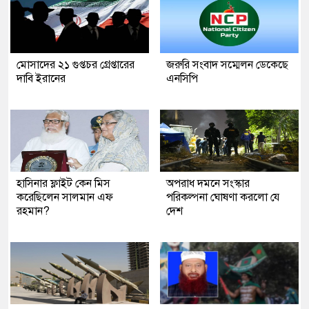
মোসাদের ২১ গুপ্তচর গ্রেপ্তারের
জরুরি সংবাদ সম্মেলন ডেকেছে
দাবি ইরানের
এনসিপি
হাসিনার ফ্লাইট কেন মিস
অপরাধ দমনে সংস্কার
করেছিলেন সালমান এফ
পরিকল্পনা ঘোষণা করলো যে
রহমান?
দেশ