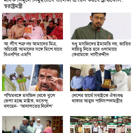
স্বরাষ্ট্রমন্ত্রী
আ.লীগ শত্রু নয় আমাদের মিত্র,
শুধু মসজিদের ইমামতি নয়, জাতির
অচিরেই আমাদের সঙ্গে মিশে যাবে:
দায়িত্ব নিতে হবে ওলামায়ে
বিএনপির এমপি
কেরামকে: নাসীরুদ্দীন
পশ্চিমবঙ্গে মসজিদ থেকে খুলে
দেশের স্বার্থে সবাইকে ঐক্যবদ্ধ
ফেলা হচ্ছে মাইক, শুভেন্দু
থাকার আহ্বান পানিসম্পদমন্ত্রীর
বলছেন- ‘আদালতের নির্দেশ’