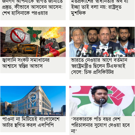
জনগণ আপনাকে স্বাগত জানাতে
মতপ্রকাশের স্বাধীনতার অর্থ যা
প্রস্তুত, কীভাবে আসবেন আসেন:
ইচ্ছা তাই বলা নয়: রাষ্ট্রদূত
শেখ হাসিনাকে পরওয়ার
মুশফিক
জ্বালানি সংকট সমাধানের
ভারতে নেওয়ার আগে বর্তমান
আশ্বাসে স্বস্তির আভাস
স্বরাষ্ট্রমন্ত্রীও ছিলেন টিএফআই
সেলে: চিফ প্রসিকিউটর
পাওনা না মিটিয়েই বাংলাদেশে
‘সরকারকে পাঁচ বছর দেশ
অর্ডার স্থগিত করল এলপিপি
পরিচালনার সুযোগ দেওয়া হবে
না’