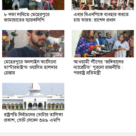
৮ দফা দাবিতে মেহেরপুরে
এবার বিএনপিকে ব্যবহার করতে
জামায়াতের স্মারকলিপি
চায় ভারত: রাশেদ প্রধান
মেহেরপুরে অনলাইন ক্যাসিনো
আওয়ামী লীগের ‘জঙ্গিবাদের
মাস্টারমাইন্ড ওয়াসিম হালদার
ন্যারেটিভ’ পুরনো রাজনীতি :
গ্রেপ্তার
পররাষ্ট্র প্রতিমন্ত্রী
রাষ্ট্রপতি নির্বাচনের ভোটার তালিকা
প্রকাশ, ভোট দেবেন ৩৪৯ এমপি