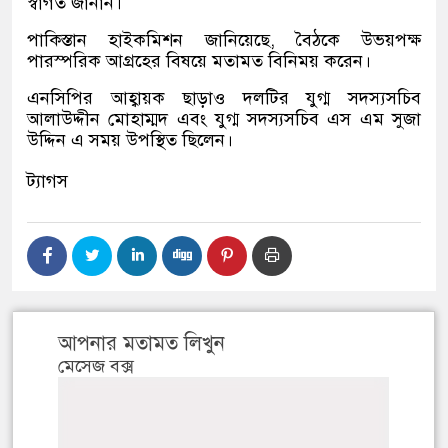
স্বাগত জানান।
পাকিস্তান হাইকমিশন জা‌নি‌য়ে‌ছে, বৈঠকে উভয়পক্ষ
পারস্পরিক আগ্রহের বিষয়ে মতামত বিনিময় করেন।
এনসিপির আহ্বায়ক ছাড়াও দলটির যুগ্ম সদস্যসচিব
আলাউদ্দীন মোহাম্মদ এবং যুগ্ম সদস‌্যস‌চিব এস এম সুজা
উদ্দিন এ সময় উপ‌স্থিত ছি‌লেন।
ট্যাগস
আপনার মতামত লিখুন
মেসেজ বক্স