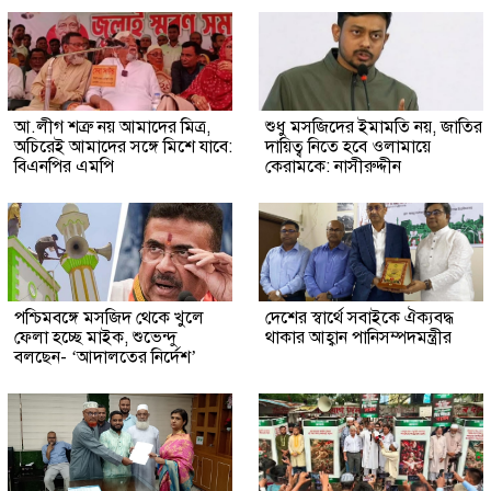
আ.লীগ শত্রু নয় আমাদের মিত্র,
শুধু মসজিদের ইমামতি নয়, জাতির
অচিরেই আমাদের সঙ্গে মিশে যাবে:
দায়িত্ব নিতে হবে ওলামায়ে
বিএনপির এমপি
কেরামকে: নাসীরুদ্দীন
পশ্চিমবঙ্গে মসজিদ থেকে খুলে
দেশের স্বার্থে সবাইকে ঐক্যবদ্ধ
ফেলা হচ্ছে মাইক, শুভেন্দু
থাকার আহ্বান পানিসম্পদমন্ত্রীর
বলছেন- ‘আদালতের নির্দেশ’