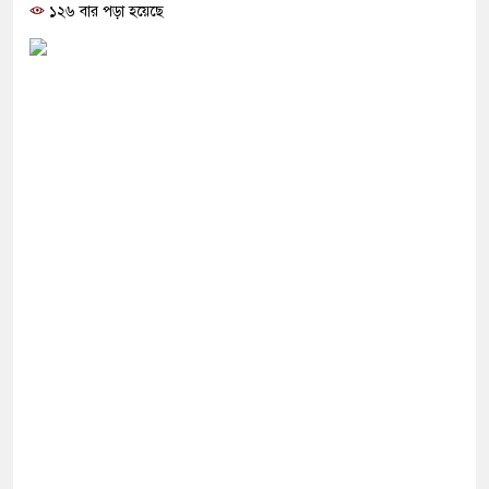
দেশ’
১২৬ বার পড়া হয়েছে
থে সবাইকে ঐক্যবদ্ধ থাকার আহ্বান পানিসম্পদমন্ত্রীর
ে মেহেরপুরে জামায়াতের স্মারকলিপি
কে ব্যবহার করতে চায় ভারত: রাশেদ প্রধান
নলাইন ক্যাসিনো মাস্টারমাইন্ড ওয়াসিম হালদার গ্রেপ্তার
র ‘জঙ্গিবাদের ন্যারেটিভ’ পুরনো রাজনীতি : পররাষ্ট্র
নির্বাচনের ভোটার তালিকা প্রকাশ, ভোট দেবেন ৩৪৯ এমপি