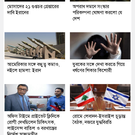
মোসাদের ২১ গুপ্তচর গ্রেপ্তারের
অপরাধ দমনে সংস্কার
দাবি ইরানের
পরিকল্পনা ঘোষণা করলো যে
দেশ
আমেরিকার সঙ্গে বন্ধুত্ব কমাও,
যুবকের সঙ্গে দেখা করতে গিয়ে
নইলে হামলা: ইরান
ধর্ষণের শিকার কিশোরী
অফিস টাইমে প্রাইভেট ক্লিনিকে
রোমে লেবানন-ইসরাইল চূড়ান্ত
রোগী দেখছিলেন চিকিৎসক,
বৈঠক, নজরে যুদ্ধবিরতি
লাইসেন্স বাতিল ও বরখাস্তের
নির্দেশ স্বাস্থ্যমন্ত্রীর