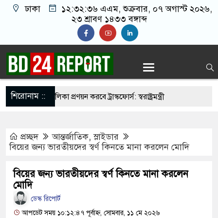
ঢাকা
১২:৩২:৩৭ এএম
, শুক্রবার, ০৭ অগাস্ট ২০২৬,
২৩ শ্রাবণ ১৪৩৩ বঙ্গাব্দ
শিরোনাম ::
নির্মুহভাবে তালিকা প্রণয়ন করবে ট্রাস্কফোর্স: স্বরাষ্ট্রমন্ত্রী
 নয় আমাদের মিত্র, অচিরেই আমাদের সঙ্গে মিশে যাবে:
প্রচ্ছদ
আন্তর্জাতিক
,
স্লাইডার
ি
বিয়ের জন্য ভারতীয়দের স্বর্ণ কিনতে মানা করলেন মোদি
র ইমামতি নয়, জাতির দায়িত্ব নিতে হবে ওলামায়ে
বিয়ের জন্য ভারতীয়দের স্বর্ণ কিনতে মানা করলেন
ুদ্দীন
মোদি
 মসজিদ থেকে খুলে ফেলা হচ্ছে মাইক, শুভেন্দু বলছেন-
ডেস্ক রিপোর্ট
আপডেট সময় ১০:১২:৪৭ পূর্বাহ্ন, সোমবার, ১১ মে ২০২৬