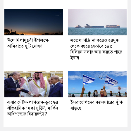
ঈদে মিলাদুন্নবী উপলক্ষে
সতেল বিক্রি না করেও হরমুজ
আমিরাতে ছুটি ঘোষণা
থেকে বছরে যেভাবে ১৪০
বিলিয়ন ডলার আয় করতে পারে
ইরান
এবার সৌদি-পাকিস্তান-তুরস্কের
ইসরায়েলিদের ক্যানসারের ঝুঁকি
ঐতিহাসিক ‘মক্কা চুক্তি’, মার্কিন
বাড়ছে
আধিপত্যের বিদায়ঘণ্টা?