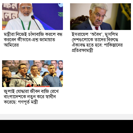
মন্ত্রীরা নিজেই চাঁদাবাজি করলে বন্ধ
ইসরায়েল ‘অবৈধ’, মুসলিম
করবেন কীভাবে-প্রশ্ন জামায়াত
দেশগুলোকে তাদের বিরুদ্ধে
আমিরের
ঐক্যবদ্ধ হতে হবে: পাকিস্তানের
প্রতিরক্ষামন্ত্রী
জুলাই যোদ্ধারা জীবন বাজি রেখে
বাংলাদেশকে নতুন করে স্বাধীন
করেছে: গণপূর্ত মন্ত্রী