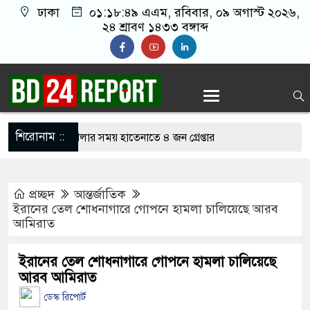
ঢাকা
০১:১৮:৫০ এএম
, রবিবার, ০৯ অগাস্ট ২০২৬,
২৪ শ্রাবণ ১৪৩৩ বঙ্গাব্দ
শিরোনাম ::
লাইন জুয়া খেলার সময় হাতেনাতে ৪ জন গ্রেপ্তার
করেন তাহলে আওয়ামী লীগের দোষ কী ছিল: রুমিন
প্রচ্ছদ
আন্তর্জাতিক
ইরানের তেল শোধনাগারে গোপনে হামলা চালিয়েছে আরব
আমিরাত
শোধে অসহায় মায়ের মাথার চুল বিক্রি
ভারেজে অমায়িক ব্যবহার পান, জানালেন নারী
ইরানের তেল শোধনাগারে গোপনে হামলা চালিয়েছে
আরব আমিরাত
ডেস্ক রিপোর্ট