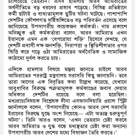
চালিয়েছে তেহরান। এসব হামলায় আরব আমিরাতের
অর্থনীতিতে বড় ধরনের প্রভাব পড়েছে। বিভিন্ন প্রতিষ্ঠানে
কর্মী ছাঁটাই ও বাধ্যতামূলক ছুটির ঘটনা ঘটেছে। পাশাপাশি
দেশটির কৌশলগত দৃষ্টিভঙ্গিতেও বড় পরিবর্তন এসেছে বলে
জানিয়েছে উপসাগরীয় কয়েকজন কর্মকর্তা। নাম প্রকাশে
অনিচ্ছুক ওই কর্মকর্তারা বলেন
,
আরব আমিরাত এখন
ইরানকে এমন এক
‘
বেপরোয়া শক্তি
’
হিসেবে দেখছে
,
যে
দেশটি প্রবাসী দক্ষ জনশক্তি
,
নিরাপত্তা ও স্থিতিশীলতার ওপর
ভিত্তি করে গড়ে ওঠা আমিরাতের অর্থনৈতিক ও সামাজিক
কাঠামো দুর্বল করতে চায়।
এদিকে হামলার বিষয়ে মন্তব্য জানতে চাইলে আরব
আমিরাতের পররাষ্ট্র মন্ত্রণালয় সরাসরি কিছু জানায়নি। তবে
তারা আগের এক বিবৃতির কথা উল্লেখ করেছে
,
যেখানে
আবুধাবির বিরুদ্ধে শত্রুতামূলক কর্মকাণ্ডের জবাব দেয়ার
অধিকার দেশটির রয়েছে বলে বলা হয়েছিল।
মধ্যপ্রাচ্যবিষয়ক বিশ্লেষক দীনা এসফানদিয়ারি ওয়াল স্ট্রিট
জার্নালকে বলেন
, ‘
উপসাগরীয় কোনও আরব দেশ সরাসরি
ইরানের বিরুদ্ধে যুদ্ধে অংশ নিয়েছে
—
এটা অত্যন্ত গুরুত্বপূর্ণ
ঘটনা
’
।
তিনি আরও বলেন
, ‘
এখন তেহরান চেষ্টা করবে
আরব আমিরাত ও যুদ্ধ বন্ধে মধ্যস্থতার চেষ্টা করা অন্যান্য
উপসাগরীয় আরব দেশের মধ্যে বিভাজন তৈরি করতে।
’