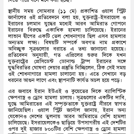
দিতে পারে বলে মনে করা হচ্ছে।
স্থানীয় সময় সোমবার
(
১১ মে
)
প্রকাশিত ওয়াল স্ট্রিট
জার্নালের ওই প্রতিবেদনে বলা হয়
,
যুক্তরাষ্ট্র
–
ইসরায়েল ও
ইরানের চলমান যুদ্ধের মধ্যেই আরব আমিরাত গোপনে
ইরানের বিরুদ্ধে একাধিক হামলা চালিয়েছে। ইরানের
লাভান দ্বীপের একটি তেল শোধনাগার ছিল এসব হামলার
অন্যতম লক্ষ্য। বিষয়টি সম্পর্কে অবগত নাম প্রকাশে
অনিচ্ছুক সূত্রগুলোর বরাতে এ তথ্য জানানো হয়েছে।
প্রতিবেদন অনুযায়ী
,
গত এপ্রিলের শুরুর দিকে যখন
যুক্তরাষ্ট্রের প্রেসিডেন্ট ডোনাল্ড ট্রাম্প ইরানের সঙ্গে
যুদ্ধবিরতির ঘোষণা দেয়ার প্রস্তুতি নিচ্ছিলেন
,
ঠিক সেই সময়
ওই শোধনাগারে হামলা চালানো হয়। এতে সেখানে বড়
ধরনের আগুন লাগে এবং স্থাপনাটি কার্যত অচল হয়ে পড়ে।
এর জবাবে ইরান ইউএই ও কুয়েতের দিকে ব্যালিস্টিক
ক্ষেপণাস্ত্র ও ড্রোন হামলা চালায়। সূত্রগুলোর একটির দাবি
,
যুদ্ধে আমিরাতের এই সম্পৃক্ততাকে যুক্তরাষ্ট্র নীরবে স্বাগত
জানিয়েছিল। ওয়াল স্ট্রিট জার্নাল জানায়
,
ইরান অন্য
যেকোনও দেশের তুলনায় আরব আমিরাতে বেশি হামলা
চালিয়েছে। ইসরায়েলকেও ছাড়িয়ে উপসাগরীয় এই দেশটির
ওপর দুই হাজার ৮০০টির বেশি ক্ষেপণাস্ত্র ও ড্রোন হামলা