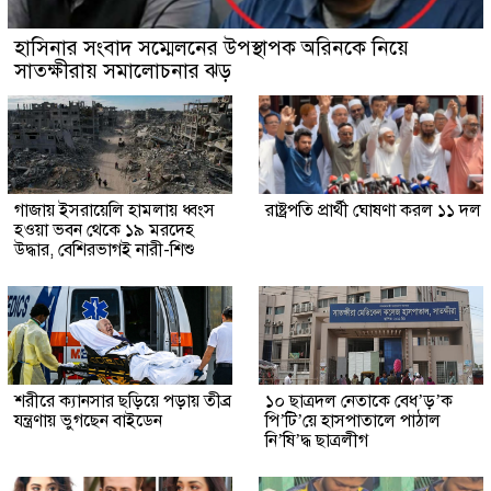
হাসিনার সংবাদ সম্মেলনের উপস্থাপক অরিনকে নিয়ে
সাতক্ষীরায় সমালোচনার ঝড়
গাজায় ইসরায়েলি হামলায় ধ্বংস
রাষ্ট্রপতি প্রার্থী ঘোষণা করল ১১ দল
হওয়া ভবন থেকে ১৯ মরদেহ
উদ্ধার, বেশিরভাগই নারী-শিশু
শরীরে ক্যানসার ছড়িয়ে পড়ায় তীব্র
১০ ছাত্রদল নেতাকে বেধ’ড়’ক
যন্ত্রণায় ভুগছেন বাইডেন
পি’টি’য়ে হাসপাতালে পাঠাল
নি’ষি’দ্ধ ছাত্রলীগ