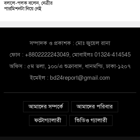
বললে-পলক বলেন, নেত্রীর
পারমিশনটা নিয়ে নেই
সম্পাদক ও প্রকাশক : মোঃ জুয়েল রানা
ফোন : +8802222243049, মোবাইলঃ 01324-414545
অফিস : ৫ম তলা, ১০০/এ শুক্রাবাদ, ধানমন্ডি, ঢাকা-১২০৭
ইমেইল :
bd24report@gmail.com
আমাদের সম্পর্কে
আমাদের পরিবার
ফটোগ্যালারী
ভিডিও গ্যালারী