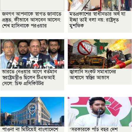
জনগণ আপনাকে স্বাগত জানাতে
মতপ্রকাশের স্বাধীনতার অর্থ যা
প্রস্তুত, কীভাবে আসবেন আসেন:
ইচ্ছা তাই বলা নয়: রাষ্ট্রদূত
শেখ হাসিনাকে পরওয়ার
মুশফিক
ভারতে নেওয়ার আগে বর্তমান
জ্বালানি সংকট সমাধানের
স্বরাষ্ট্রমন্ত্রীও ছিলেন টিএফআই
আশ্বাসে স্বস্তির আভাস
সেলে: চিফ প্রসিকিউটর
পাওনা না মিটিয়েই বাংলাদেশে
‘সরকারকে পাঁচ বছর দেশ