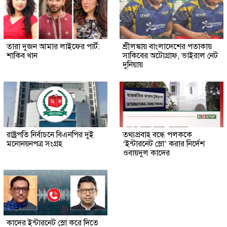
তারা দুজন আমার লাইফের পার্ট:
শ্রীলঙ্কায় বাংলাদেশের পতাকায়
শাকিব খান
সাকিবের অটোগ্রাফ, ভাইরাল নেট
দুনিয়ায়
রাষ্ট্রপতি নির্বাচনে বিএনপির দুই
তথ্যপ্রবাহ বন্ধে পলককে
মনোনয়নপত্র সংগ্রহ
‘ইন্টারনেট স্লো’ করার নির্দেশ
ওবায়দুল কাদের
কাদের ইন্টারনেট স্লো করে দিতে