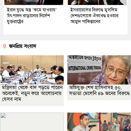
ইরান যুদ্ধে অস্ত্র ‘কমে যাওয়ায়’
ইসরায়েলের বিরুদ্ধে মুসলিম
উৎপাদন বাড়ানোর নির্দেশ
দেশগুলোকে ঐক্যবদ্ধ হওয়ার
যুক্তরাষ্ট্রের
আহ্বান পাকিস্তানের
জনপ্রিয় সংবাদ
মন্ত্রিসভা থেকে বাদ পড়তে পারেন
অভিযুক্ত শেখ হাসিনাসহ ৫০,
অনেকেই, নতুন করে আলোচনায়
সত্যতা মেলেনি ৪৯ জনের বিরুদ্ধে
যেসব নাম