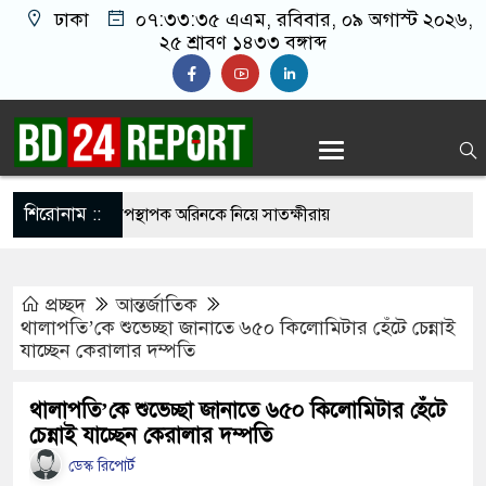
ঢাকা
০৭:৩৩:৩৬ এএম
, রবিবার, ০৯ অগাস্ট ২০২৬,
২৫ শ্রাবণ ১৪৩৩ বঙ্গাব্দ
শিরোনাম ::
দ সম্মেলনের উপস্থাপক অরিনকে নিয়ে সাতক্ষীরায়
়
প্রচ্ছদ
আন্তর্জাতিক
েলি হামলায় ধ্বংস হওয়া ভবন থেকে ১৯ মরদেহ উদ্ধার,
থালাপতি’কে শুভেচ্ছা জানাতে ৬৫০ কিলোমিটার হেঁটে চেন্নাই
যাচ্ছেন কেরালার দম্পতি
-শিশু
রার্থী ঘোষণা করল ১১ দল
থালাপতি’কে শুভেচ্ছা জানাতে ৬৫০ কিলোমিটার হেঁটে
চেন্নাই যাচ্ছেন কেরালার দম্পতি
ার ছড়িয়ে পড়ায় তীব্র যন্ত্রণায় ভুগছেন বাইডেন
ডেস্ক রিপোর্ট