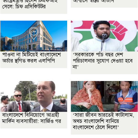
স্বরাষ্ট্রমন্ত্রীও ছিলেন টিএফআই
আশ্বাসে স্বস্তির আভাস
সেলে: চিফ প্রসিকিউটর
পাওনা না মিটিয়েই বাংলাদেশে
‘সরকারকে পাঁচ বছর দেশ
অর্ডার স্থগিত করল এলপিপি
পরিচালনার সুযোগ দেওয়া হবে
না’
বাংলাদেশে বিনিয়োগে আগ্রহী
‘সারা জীবন ভারতেই কাটালাম,
মার্কিন ব্যবসায়ীরা: সার্জিও গর
অথচ বাংলাদেশি বানিয়ে
বাংলাদেশে ঠেলে দিলো’