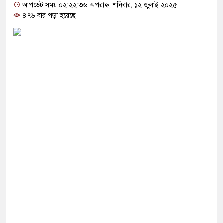
কে যৌন নিপীড়ন, জামায়াত কর্মীকে ৫০ বেত্রাঘাত
আপডেট সময় ০২:২২:৩৬ অপরাহ্ন, শনিবার, ১২ জুলাই ২০২৫
৪৭৬ বার পড়া হয়েছে
যাম্পাস, তৃতীয় পক্ষের ভূমিকা দেখছেন বিশ্লেষকরা
এক টাকাও বাড়ালে সরকার টিকতে পারবে না: নাহিদ
মরিক পদক্ষেপের ইঙ্গিত নেতানিয়াহুর