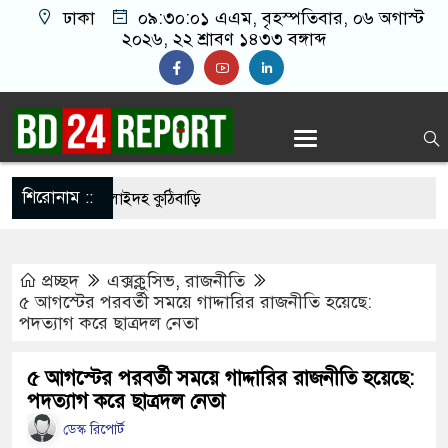
ঢাকা
০৯:৩০:০২ এএম
, বৃহস্পতিবার, ০৬ অগাস্ট
২০২৬, ২২ শ্রাবণ ১৪৩৩ বঙ্গাব্দ
শিরোনাম ::
ণ দিবসে নিস্তব্ধ শিলাইদহ কুঠিবাড়ি
 জাদুঘরে উপচে পড়া ভিড়, শেষ প্রথম দিনের সব টিকিট
প্রচ্ছদ
এক্সক্লুসিভ
,
রাজনীতি
্গে সংঘর্ষে নাস্তানাবুদ ইসরায়েল, হারাল ২ সেনা
৫ আগস্টের পরবর্তী সময়ে গাদ্দারির রাজনীতি হয়েছে:
পদত্যাগ করে ছাত্রদল নেতা
িদ্যালয়ে নিরাপত্তা জোরদার, পরিচয়পত্র ছাড়া প্রবেশ বন্ধ
রকাশ হচ্ছে কেয়ামতের কিছু আলামত
৫ আগস্টের পরবর্তী সময়ে গাদ্দারির রাজনীতি হয়েছে:
পদত্যাগ করে ছাত্রদল নেতা
বাচনের চূড়ান্ত তারিখ ঘোষণা
ডেস্ক রিপোর্ট