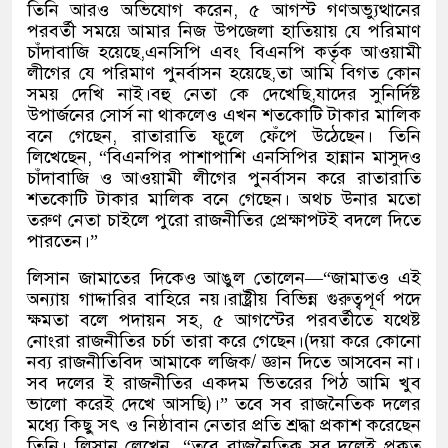
তিনি আরও অভিযোগ করেন, ৫ আগস্ট গণঅভ্যুত্থানের
পরবর্তী সময়ে আমার নিজ উপজেলা হাতিয়ায় যে পরিমাণ
চাঁদাবাজি হয়েছে,এনসিপি এবং বিএনপি কর্তৃক আওয়ামী
লীগের যে পরিমাণ পুনর্বাসন হয়েছে,তা আমি বিগত কোন
সময় দেখি নাই।বহু নেতা কে দেখেছি,যাদের সুনির্দিষ্ট
উপার্জনের সোর্স না থাকলেও এখন শতকোটি টাকার মালিক
বনে গেছেন, রাতারাতি ফুলে ফেঁপে উঠেছেন। তিনি
লিখেছেন, “বিএনপির পাশাপাশি এনসিপির হান্নান মাসুদও
চাঁদাবাজি ও আওয়ামী লীগের পুনর্বাসন করে রাতারাতি
শতকোটি টাকার মালিক বনে গেছেন। অথচ উনার মতো
তরুণ নেতা চাইলে পুরো রাজনীতির প্রেক্ষাপটই বদলে দিতে
পারতেন।”
লিসান জামাতের দিকেও আঙুল তোলেন—“জামাতও এই
অন্যায় গাদ্দারির বাহিরে নয়।রাষ্ট্রীয় বিভিন্ন গুরুত্বপূর্ণ পদে
ক্ষমতা বলে পদায়ন সহ, ৫ আগস্টের পরবর্তীতে যথেষ্ট
নোংরা রাজনীতির চর্চা তারা করে গেছেন।(দয়া করে কোনো
নব্য রাজনীতিবিদ আমাকে লজিক/ জ্ঞান দিতে আসবেন না।
সব দলের ই রাজনীতির একদম ভিতরের পিঠ আমি খুব
ভালো করেই দেখে আসছি)।” তবে সব রাজনৈতিক দলের
মধ্যে কিছু সৎ ও নিষ্ঠাবান নেতার প্রতি শ্রদ্ধা প্রকাশ করেছেন
তিনি। লিসান লেখেন, “তবে রাজনৈতিক সব দলেই প্রকৃত