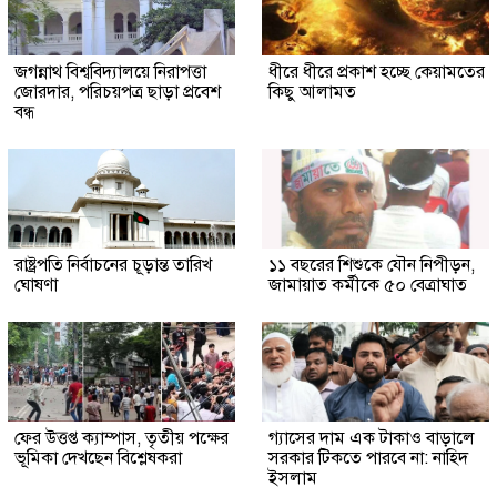
জগন্নাথ বিশ্ববিদ্যালয়ে নিরাপত্তা
ধীরে ধীরে প্রকাশ হচ্ছে কেয়ামতের
জোরদার, পরিচয়পত্র ছাড়া প্রবেশ
কিছু আলামত
বন্ধ
রাষ্ট্রপতি নির্বাচনের চূড়ান্ত তারিখ
১১ বছরের শিশুকে যৌন নিপীড়ন,
ঘোষণা
জামায়াত কর্মীকে ৫০ বেত্রাঘাত
ফের উত্তপ্ত ক্যাম্পাস, তৃতীয় পক্ষের
গ্যাসের দাম এক টাকাও বাড়ালে
ভূমিকা দেখছেন বিশ্লেষকরা
সরকার টিকতে পারবে না: নাহিদ
ইসলাম