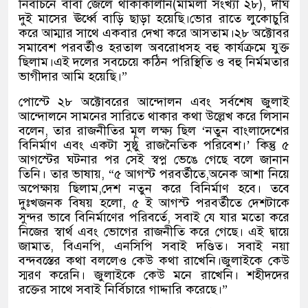
নির্বাচনে বাবা জেলে থাকাকালীন(মামলা সংখ্যা ২৮), দীর্ঘ
দুই মাসের ঊর্ধ্বে বাড়ি ছাড়া হয়েছি।ভোর রাতে লুকোচুরি
করে আম্মার সাথে একবার দেখা করে আসতাম।২৮ অক্টোবর
সমাবেশ পরবর্তীও হরতাল অবরোধসহ বহু কার্যক্রমে যুক্ত
ছিলাম।এই দলের সবচেয়ে কঠিন পরিস্থিতি ও বহু নির্মমতার
ভাগীদার আমি হয়েছি।”
পোস্টে ২৮ অক্টোবরের আন্দোলন এবং সর্বশেষ জুলাই
আন্দোলনে সামনের সারিতে থাকার কথা উল্লেখ করে লিসান
বলেন, তার রাজনীতির মূল লক্ষ্য ছিল ‘নতুন বাংলাদেশের
বিনির্মাণ এবং একটা সুষ্ঠু রাজনৈতিক পরিবেশ।’ কিন্তু ৫
আগস্টের ঘটনার পর সেই স্বপ্ন ভেঙে গেছে বলে জানান
তিনি। তার ভাষায়, “৫ আগস্ট পরবর্তীতে,অনেক আশা নিয়ে
অপেক্ষায় ছিলাম,দেশ নতুন করে বিনির্মাণ হবে। তবে
দুঃখজনক বিষয় হলো, ৫ ই আগস্ট পরবর্তীতে দেশটাকে
সুন্দর ভাবে বিনির্মাণের পরিবর্তে, সবাই যে যার মতো করে
নিজের স্বার্থ এবং ভোগের রাজনীতি করে গেছে। এই দ্বায়ে
জামাত, বিএনপি, এনসিপি সবাই দণ্ডিত। সবাই নয়া
বন্দবস্তের কথা বললেও কেউ কথা রাখেনি।জুলাইকে কেউ
স্মরণ করেনি। জুলাইকে কেউ মনে রাখেনি। শহীদদের
রক্তের সাথে সবাই নির্বিচারে গাদ্দারি করেছে।”