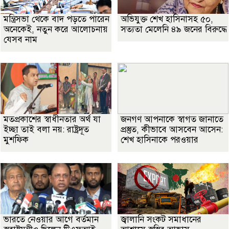
মন্ত্রিসভা থেকে বাদ পড়তে পারেন
অভিযুক্ত শেখ হাসিনাসহ ৫০,
অনেকেই, নতুন করে আলোচনায়
সত্যতা মেলেনি ৪৯ জনের বিরুদ্ধে
যেসব নাম
মতপ্রকাশের স্বাধীনতার অর্থ যা
জনগণ আপনাকে স্বাগত জানাতে
ইচ্ছা তাই বলা নয়: রাষ্ট্রদূত
প্রস্তুত, কীভাবে আসবেন আসেন:
মুশফিক
শেখ হাসিনাকে পরওয়ার
ভারতে নেওয়ার আগে বর্তমান
জ্বালানি সংকট সমাধানের