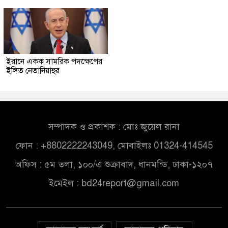
ইরানে একক সামরিক পদক্ষেপের
ইঙ্গিত নেতানিয়াহুর
সম্পাদক ও প্রকাশক : মোঃ জুয়েল রানা
ফোন : +8802222243049, মোবাইলঃ 01324-414545
অফিস : ৫ম তলা, ১০০/এ শুক্রাবাদ, ধানমন্ডি, ঢাকা-১২০৭
ইমেইল :
bd24report@gmail.com