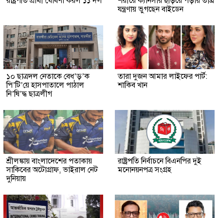
রাষ্ট্রপতি প্রার্থী ঘোষণা করল ১১ দল
শরীরে ক্যানসার ছড়িয়ে পড়ায় তীব্র
যন্ত্রণায় ভুগছেন বাইডেন
১০ ছাত্রদল নেতাকে বেধ’ড়’ক
তারা দুজন আমার লাইফের পার্ট:
পি’টি’য়ে হাসপাতালে পাঠাল
শাকিব খান
নি’ষি’দ্ধ ছাত্রলীগ
শ্রীলঙ্কায় বাংলাদেশের পতাকায়
রাষ্ট্রপতি নির্বাচনে বিএনপির দুই
সাকিবের অটোগ্রাফ, ভাইরাল নেট
মনোনয়নপত্র সংগ্রহ
দুনিয়ায়