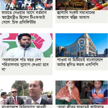
ভারতে নেওয়ার আগে বর্তমান
জ্বালানি সংকট সমাধানের
স্বরাষ্ট্রমন্ত্রীও ছিলেন টিএফআই
আশ্বাসে স্বস্তির আভাস
সেলে: চিফ প্রসিকিউটর
‘সরকারকে পাঁচ বছর দেশ
পাওনা না মিটিয়েই বাংলাদেশে
পরিচালনার সুযোগ দেওয়া হবে
অর্ডার স্থগিত করল এলপিপি
না’
বাংলাদেশে বিনিয়োগে আগ্রহী
‘সারা জীবন ভারতেই কাটালাম,