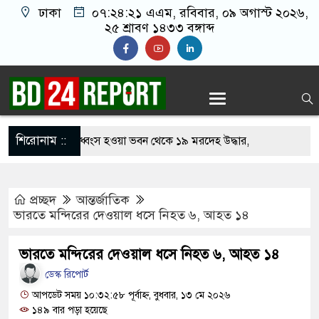
ঢাকা
০৭:২৪:২২ এএম
, রবিবার, ০৯ অগাস্ট ২০২৬,
২৫ শ্রাবণ ১৪৩৩ বঙ্গাব্দ
শিরোনাম ::
ায়েলি হামলায় ধ্বংস হওয়া ভবন থেকে ১৯ মরদেহ উদ্ধার,
রী-শিশু
প্রচ্ছদ
আন্তর্জাতিক
প্রার্থী ঘোষণা করল ১১ দল
ভারতে মন্দিরের দেওয়াল ধসে নিহত ৬, আহত ১৪
নসার ছড়িয়ে পড়ায় তীব্র যন্ত্রণায় ভুগছেন বাইডেন
ভারতে মন্দিরের দেওয়াল ধসে নিহত ৬, আহত ১৪
 নেতাকে বেধ’ড়’ক পি’টি’য়ে হাসপাতালে পাঠাল নি’ষি’দ্ধ
ডেস্ক রিপোর্ট
আপডেট সময় ১০:৩২:৫৮ পূর্বাহ্ন, বুধবার, ১৩ মে ২০২৬
১৪৯ বার পড়া হয়েছে