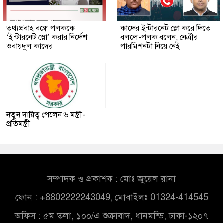
তথ্যপ্রবাহ বন্ধে পলককে
কাদের ইন্টারনেট স্লো করে দিতে
‘ইন্টারনেট স্লো’ করার নির্দেশ
বললে-পলক বলেন, নেত্রীর
ওবায়দুল কাদের
পারমিশনটা নিয়ে নেই
নতুন দায়িত্ব পেলেন ৬ মন্ত্রী-
প্রতিমন্ত্রী
সম্পাদক ও প্রকাশক : মোঃ জুয়েল রানা
ফোন : +8802222243049, মোবাইলঃ 01324-414545
অফিস : ৫ম তলা, ১০০/এ শুক্রাবাদ, ধানমন্ডি, ঢাকা-১২০৭