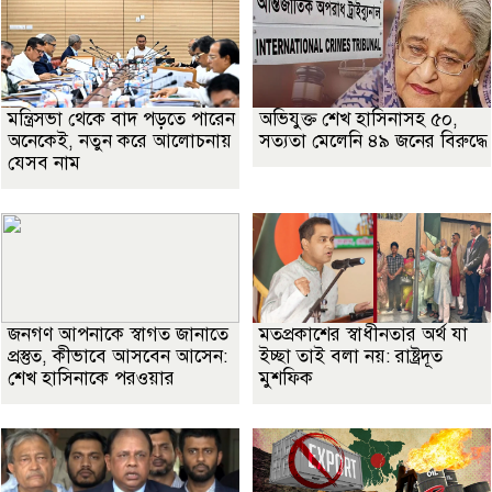
মন্ত্রিসভা থেকে বাদ পড়তে পারেন
অভিযুক্ত শেখ হাসিনাসহ ৫০,
অনেকেই, নতুন করে আলোচনায়
সত্যতা মেলেনি ৪৯ জনের বিরুদ্ধে
যেসব নাম
জনগণ আপনাকে স্বাগত জানাতে
মতপ্রকাশের স্বাধীনতার অর্থ যা
প্রস্তুত, কীভাবে আসবেন আসেন:
ইচ্ছা তাই বলা নয়: রাষ্ট্রদূত
শেখ হাসিনাকে পরওয়ার
মুশফিক