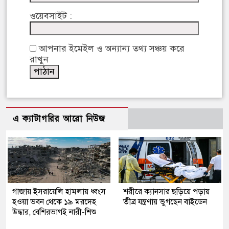
ওয়েবসাইট :
আপনার ইমেইল ও অন্যান্য তথ্য সঞ্চয় করে
রাখুন
এ ক্যাটাগরির আরো নিউজ
গাজায় ইসরায়েলি হামলায় ধ্বংস
শরীরে ক্যানসার ছড়িয়ে পড়ায়
হওয়া ভবন থেকে ১৯ মরদেহ
তীব্র যন্ত্রণায় ভুগছেন বাইডেন
উদ্ধার, বেশিরভাগই নারী-শিশু