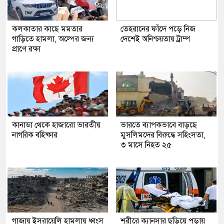
কলকাতার কাছে মমতার
তেহরানের ফাঁদে পড়ে নিজ
গাড়িতে হামলা, অল্পের জন্য
দেশেই অনিশ্চয়তায় ট্রাম্প
প্রাণে রক্ষা
কানাডা থেকে হাজারো ভারতীয়
ভারতে ব্যাপকভাবে বাড়ছে
নাগরিক বহিষ্কার
মুসলিমদের বিরুদ্ধে সহিংসতা,
৩ মাসে নিহত ২৫
গাজায় ইসরায়েলি হামলায় ধ্বংস
শরীরে ক্যানসার ছড়িয়ে পড়ায়