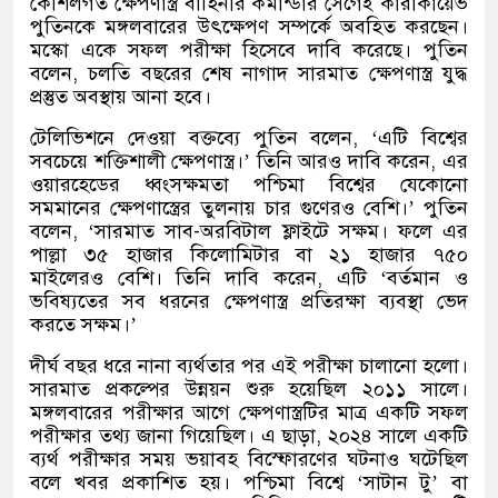
কৌশলগত ক্ষেপণাস্ত্র বাহিনীর কমান্ডার সের্গেই কারাকায়েভ
পুতিনকে মঙ্গলবারের উৎক্ষেপণ সম্পর্কে অবহিত করছেন।
মস্কো একে সফল পরীক্ষা হিসেবে দাবি করেছে। পুতিন
বলেন, চলতি বছরের শেষ নাগাদ সারমাত ক্ষেপণাস্ত্র যুদ্ধ
প্রস্তুত অবস্থায় আনা হবে।
টেলিভিশনে দেওয়া বক্তব্যে পুতিন বলেন, ‘এটি বিশ্বের
সবচেয়ে শক্তিশালী ক্ষেপণাস্ত্র।’ তিনি আরও দাবি করেন, এর
ওয়ারহেডের ধ্বংসক্ষমতা পশ্চিমা বিশ্বের যেকোনো
সমমানের ক্ষেপণাস্ত্রের তুলনায় চার গুণেরও বেশি।’ পুতিন
বলেন, ‘সারমাত সাব-অরবিটাল ফ্লাইটে সক্ষম। ফলে এর
পাল্লা ৩৫ হাজার কিলোমিটার বা ২১ হাজার ৭৫০
মাইলেরও বেশি। তিনি দাবি করেন, এটি ‘বর্তমান ও
ভবিষ্যতের সব ধরনের ক্ষেপণাস্ত্র প্রতিরক্ষা ব্যবস্থা ভেদ
করতে সক্ষম।’
দীর্ঘ বছর ধরে নানা ব্যর্থতার পর এই পরীক্ষা চালানো হলো।
সারমাত প্রকল্পের উন্নয়ন শুরু হয়েছিল ২০১১ সালে।
মঙ্গলবারের পরীক্ষার আগে ক্ষেপণাস্ত্রটির মাত্র একটি সফল
পরীক্ষার তথ্য জানা গিয়েছিল। এ ছাড়া, ২০২৪ সালে একটি
ব্যর্থ পরীক্ষার সময় ভয়াবহ বিস্ফোরণের ঘটনাও ঘটেছিল
বলে খবর প্রকাশিত হয়। পশ্চিমা বিশ্বে ‘সাটান টু’ বা