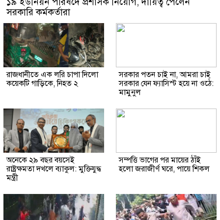
১৯ ইউনিয়ন পরিষদে প্রশাসক নিয়োগ, দায়িত্ব পেলেন
সরকারি কর্মকর্তারা
রাজধানীতে এক লরি চাপা দিলো
সরকার পতন চাই না, আমরা চাই
কয়েকটি গাড়িকে, নিহত ২
সরকার যেন ফ্যাসিস্ট হয়ে না ওঠে:
মামুনুল
অনেকে ২৯ বছর বয়সেই
সম্পত্তি ভাগের পর মায়ের ঠাঁই
রাষ্ট্রক্ষমতা দখলে ব্যাকুল: মুক্তিযুদ্ধ
হলো জরাজীর্ণ ঘরে, পায়ে শিকল
মন্ত্রী