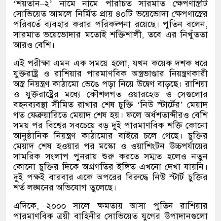
‘শয়তান–২’ নামে নামে পরিচিত সারমাত ক্ষেপণাস্ত্রটি
সোভিয়েত আমলে নির্মিত প্রায় ৪০টি ভয়েভোদা ক্ষেপণাস্ত্রের
পরিবর্তে ব্যবহার করার পরিকল্পনা রয়েছে। পুতিন বলেন,
সারমাত ভয়েভোদার মতোই শক্তিশালী, তবে এর নিখুঁততা
আরও বেশি।
এই পরীক্ষা এমন এক সময়ে হলো, যখন কয়েক দশক ধরে
যুক্তরাষ্ট্র ও রাশিয়ার পারমাণবিক অস্ত্রভাণ্ডার নিয়ন্ত্রণকারী
অস্ত্র নিয়ন্ত্রণ কাঠামো ভেঙে পড়া নিয়ে উদ্বেগ বাড়ছে। রাশিয়া
ও যুক্তরাষ্ট্রের মধ্যে কৌশলগত ওয়ারহেড ও সেগুলোর
বহনব্যবস্থা সীমিত রাখার শেষ চুক্তি ‘নিউ স্টার্টের’ মেয়াদ
গত ফেব্রুয়ারিতে মেয়াদ শেষ হয়। ফলে অর্ধশতাব্দীরও বেশি
সময় পর বিশ্বের সবচেয়ে বড় দুই পারমাণবিক শক্তি কোনো
আনুষ্ঠানিক নিয়ন্ত্রণ কাঠামোর বাইরে চলে গেছে। চুক্তির
মেয়াদ শেষ হওয়ার পর মস্কো ও ওয়াশিংটন উচ্চপর্যায়ের
সামরিক সংলাপ পুনরায় শুরু করতে সম্মত হলেও নতুন
কোনো চুক্তির দিকে অগ্রগতির ইঙ্গিত এখনো দেখা যায়নি।
দুই পক্ষই বারবার একে অপরের বিরুদ্ধে নিউ স্টার্ট চুক্তির
শর্ত লঙ্ঘনের অভিযোগ তুলেছে।
এদিকে, ২০০০ সালে ক্ষমতায় আসা পুতিন রাশিয়ার
পারমাণবিক ত্রয়ী বাহিনীর সোভিয়েত যুগের উপাদানগুলো