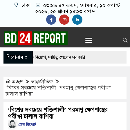
ঢাকা
০৩:৪৬:৪৬ এএম
, সোমবার, ১০ অগাস্ট
২০২৬, ২৫ শ্রাবণ ১৪৩৩ বঙ্গাব্দ
শিরোনাম ::
িষদে প্রশাসক নিয়োগ, দায়িত্ব পেলেন সরকারি
প্রচ্ছদ
আন্তর্জাতিক
ক লরি চাপা দিলো কয়েকটি গাড়িকে, নিহত ২
‘বিশ্বের সবচেয়ে শক্তিশালী’ পরমাণু ক্ষেপণাস্ত্রের পরীক্ষা
চালাল রাশিয়া
াই না, আমরা চাই সরকার যেন ফ্যাসিস্ট হয়ে না ওঠে:
‘বিশ্বের সবচেয়ে শক্তিশালী’ পরমাণু ক্ষেপণাস্ত্রের
পরীক্ষা চালাল রাশিয়া
য়সেই রাষ্ট্রক্ষমতা দখলে ব্যাকুল: মুক্তিযুদ্ধ মন্ত্রী
ডেস্ক রিপোর্ট