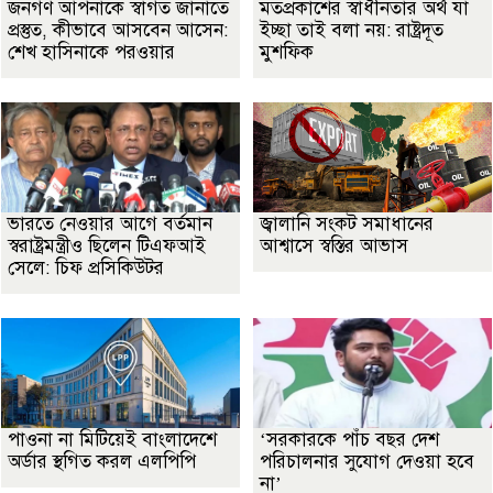
জনগণ আপনাকে স্বাগত জানাতে
মতপ্রকাশের স্বাধীনতার অর্থ যা
প্রস্তুত, কীভাবে আসবেন আসেন:
ইচ্ছা তাই বলা নয়: রাষ্ট্রদূত
শেখ হাসিনাকে পরওয়ার
মুশফিক
ভারতে নেওয়ার আগে বর্তমান
জ্বালানি সংকট সমাধানের
স্বরাষ্ট্রমন্ত্রীও ছিলেন টিএফআই
আশ্বাসে স্বস্তির আভাস
সেলে: চিফ প্রসিকিউটর
পাওনা না মিটিয়েই বাংলাদেশে
‘সরকারকে পাঁচ বছর দেশ
অর্ডার স্থগিত করল এলপিপি
পরিচালনার সুযোগ দেওয়া হবে
না’