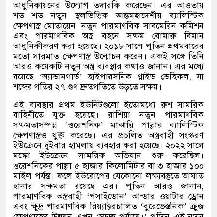
আধুনিকায়নের উদ্যোগ তদারকি করেছেন। এর আওতায়
শত শত নতুন স্থলভিত্তিক আন্তমহাদেশীয় ব্যালিস্টিক
ক্ষেপণাস্ত্র মোতায়েন, নতুন পারমাণবিক সাবমেরিন কমিশন
এবং পারমাণবিক অস্ত্র বহনে সক্ষম বোমারু বিমান
আধুনিকীকরণ করা হয়েছে। ২০১৮ সালে পুতিন প্রথমবারের
মতো সারমাত ক্ষেপণাস্ত্র উন্মোচন করেন। একই সঙ্গে তিনি
আরও কয়েকটি নতুন অস্ত্র ব্যবস্থার কথাও জানান। এর মধ্যে
রয়েছে ‘অ্যাভানগার্ড’ হাইপারসনিক গ্লাইড ভেহিকল, যা
শব্দের গতির ২৭ গুণ দ্রুতগতিতে উড়তে সক্ষম।
এই ব্যবস্থার প্রথম ইউনিটগুলো ইতোমধ্যে রুশ সামরিক
বাহিনীতে যুক্ত হয়েছে। রাশিয়া নতুন পারমাণবিক
সক্ষমতাসম্পন্ন ‘ওরেশনিক’ মাঝারি পাল্লার ব্যালিস্টিক
ক্ষেপণাস্ত্রও যুক্ত করেছে। এর প্রচলিত অস্ত্রবাহী সংস্করণ
ইউক্রেনে দুইবার হামলায় ব্যবহার করা হয়েছে। ২০২২ সালে
মস্কো ইউক্রেনে সামরিক অভিযান শুরু করেছিল।
ওরেশনিকের পাল্লা ৫ হাজার কিলোমিটার বা ৩ হাজার ১০০
মাইল পর্যন্ত। ফলে ইউরোপের যেকোনো লক্ষ্যবস্তুতে আঘাত
হানার সক্ষমতা রয়েছে এর। পুতিন আরও জানান,
পারমাণবিক অস্ত্রবাহী ‘পসাইডোন’ আন্ডার ওয়াটার ড্রোন
এবং ক্ষুদ্র পারমাণবিক রিয়্যাক্টরচালিত ‘বুরেভেস্তনিক’ ক্রুজ
ক্ষেপণাস্ত্রের উন্নয়ন এখন ‘চূড়ান্ত পর্যায়ে।’ পুতিন এই নতুন