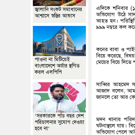
এদিকে শনিবার (১৩
জ্বালানি সংকট সমাধানের
অভিযোগ উঠে সাদা
আশ্বাসে স্বস্তির আভাস
আহত হন। পরিস্থি
৯৯৯ নম্বরে কল করে
কনের বাবা ও পাই
বিয়ে করেছে, বিষ
পাওনা না মিটিয়েই
মেয়ের বিয়ে দিতে 
বাংলাদেশে অর্ডার স্থগিত
করল এলপিপি
সাব্বির আহমেদ 
আজাদ বলেন, আমা
জানলে তো আর কেন্দ
‘সরকারকে পাঁচ বছর দেশ
মদন থানার পরিদর
পরিচালনার সুযোগ দেওয়া
ঘটনাস্থলে যায়। ব
হবে না’
অভিযোগ পেলে আইনগ