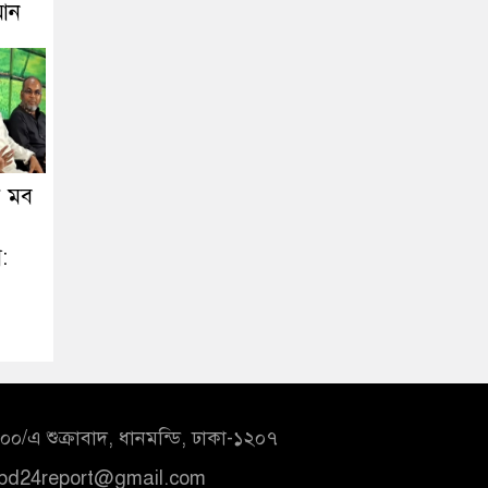
রআন
র মব
:
০/এ শুক্রাবাদ, ধানমন্ডি, ঢাকা-১২০৭
bd24report@gmail.com