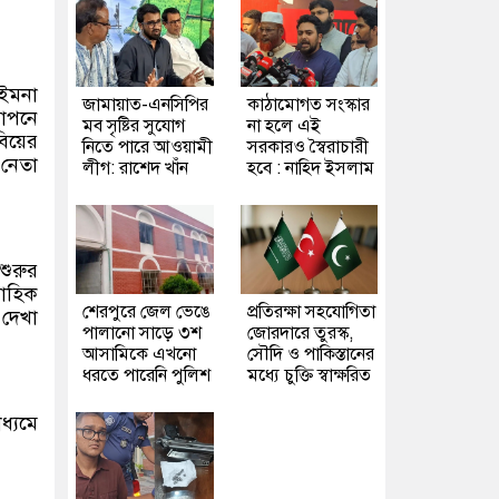
আইমনা
জামায়াত-এনসিপির
কাঠামোগত সংস্কার
োপনে
মব সৃষ্টির সুযোগ
না হলে এই
বিয়ের
নিতে পারে আওয়ামী
সরকারও স্বৈরাচারী
নেতা
লীগ: রাশেদ খাঁন
হবে : নাহিদ ইসলাম
শুরুর
বাহিক
শেরপুরে জেল ভেঙে
প্রতিরক্ষা সহযোগিতা
 দেখা
পালানো সাড়ে ৩শ
জোরদারে তুরস্ক,
আসামিকে এখনো
সৌদি ও পাকিস্তানের
ধরতে পারেনি পুলিশ
মধ্যে চুক্তি স্বাক্ষরিত
ধ্যমে