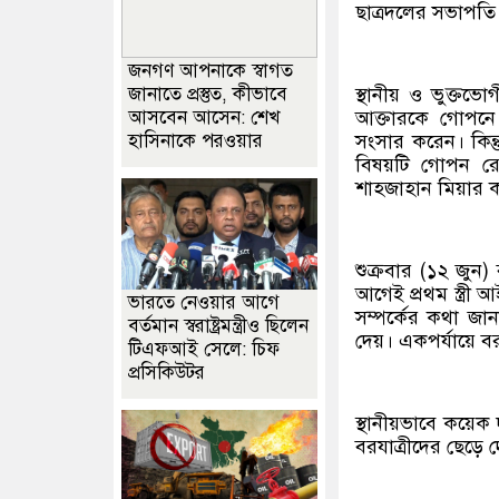
ছাত্রদলের সভাপত
জনগণ আপনাকে স্বাগত
জানাতে প্রস্তুত, কীভাবে
স্থানীয় ও ভুক্তভ
আসবেন আসেন: শেখ
আক্তারকে গোপনে
হাসিনাকে পরওয়ার
সংসার করেন। কিন্
বিষয়টি গোপন রে
শাহজাহান মিয়ার 
শুক্রবার (১২ জুন)
আগেই প্রথম স্ত্র
ভারতে নেওয়ার আগে
সম্পর্কের কথা জা
বর্তমান স্বরাষ্ট্রমন্ত্রীও ছিলেন
দেয়। একপর্যায়ে ব
টিএফআই সেলে: চিফ
প্রসিকিউটর
স্থানীয়ভাবে কয়েক
বরযাত্রীদের ছেড়ে