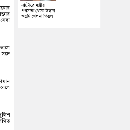
নাটোরে মন্ত্রীর
লানোর
পথসভা থেকে উদ্ধার
ক্তার
অস্ত্রটি খেলনা পিস্তল
 সেবা
ে আগে
সঙ্গে
ামান
 আগে
পুলিশ
লিখিত