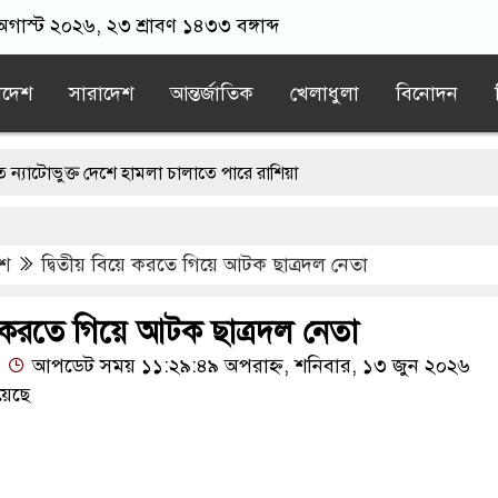
অগাস্ট ২০২৬, ২৩ শ্রাবণ ১৪৩৩ বঙ্গাব্দ
াদেশ
সারাদেশ
আন্তর্জাতিক
খেলাধুলা
বিনোদন
ত দেশে হামলা চালাতে পারে রাশিয়া
য় বোতল ছুঁড়লো কে, ভিডিওতে কী আছে?
েশ
দ্বিতীয় বিয়ে করতে গিয়ে আটক ছাত্রদল নেতা
নসিপির মব সৃষ্টির সুযোগ নিতে পারে আওয়ামী লীগ: রাশেদ খাঁন
ঙে পালানো সাড়ে ৩শ আসামিকে এখনো ধরতে পারেনি পুলিশ
য়ে করতে গিয়ে আটক ছাত্রদল নেতা
আপডেট সময় ১১:২৯:৪৯ অপরাহ্ন, শনিবার, ১৩ জুন ২০২৬
রীর পথসভা থেকে উদ্ধার অস্ত্রটি খেলনা পিস্তল
য়েছে