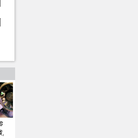
টে
ই,