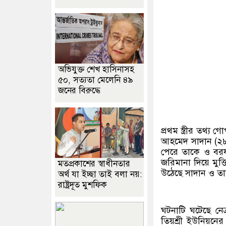
অভিযুক্ত শেখ হাসিনাসহ
৫০, সত্যতা মেলেনি ৪৯
জনের বিরুদ্ধে
প্রথম স্ত্রীর তথ্য
আহমেদ সাদান (২৮)
পেরে তাকে ও বরয
জরিমানা দিয়ে মুক্
মতপ্রকাশের স্বাধীনতার
উঠেছে সাদান ও তার
অর্থ যা ইচ্ছা তাই বলা নয়:
রাষ্ট্রদূত মুশফিক
ঘটনাটি ঘটেছে নে
তিয়শ্রী ইউনিয়নের