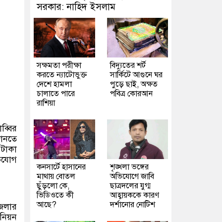
সরকার: নাহিদ ইসলাম
সক্ষমতা পরীক্ষা
বিদ্যুতের শর্ট
করতে ন্যাটোভুক্ত
সার্কিটে আগুনে ঘর
দেশে হামলা
পুড়ে ছাই, অক্ষত
চালাতে পারে
পবিত্র কোরআন
রাশিয়া
ব্বির
জানতে
 টাকা
ভিযোগ
কনসার্টে হাসানের
শৃঙ্খলা ভঙ্গের
মাথায় বোতল
অভিযোগে জাবি
ছুঁড়লো কে,
ছাত্রদলের যুগ্ম
ভিডিওতে কী
আহ্বায়ককে কারণ
আছে?
দর্শানোর নোটিশ
জেলার
নিয়ন