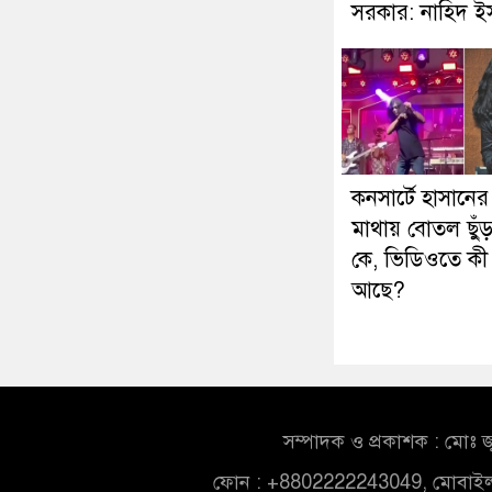
সরকার: নাহিদ 
কনসার্টে হাসানের
মাথায় বোতল ছুঁ
কে, ভিডিওতে কী
আছে?
সম্পাদক ও প্রকাশক : মোঃ জ
ফোন : +8802222243049, মোবাই