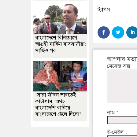
ট্যাগস
বাংলাদেশে বিনিয়োগে
আগ্রহী মার্কিন ব্যবসায়ীরা:
সার্জিও গর
আপনার মতা
মেসেজ বক্স
‘সারা জীবন ভারতেই
কাটালাম, অথচ
বাংলাদেশি বানিয়ে
নাম :
বাংলাদেশে ঠেলে দিলো’
ই-মেইল :