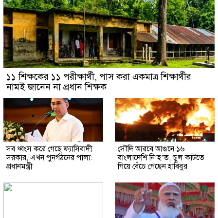
১১ শিক্ষকের ১১ পরীক্ষার্থী, পাস করা একমাত্র শিক্ষার্থীর
নামই জানেন না প্রধান শিক্ষক
সব ধ্বংস করে গেছে ফ্যাসিবাদী
সৌদি আরবে আগুনে ১৬
সরকার, এখন পুনর্গঠনের পালা:
বাংলাদেশি নি’হ’ত, চুল কাটতে
প্রধানমন্ত্রী
গিয়ে বেঁচে গেছেন হাবিবুর