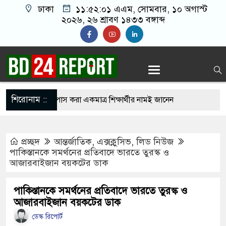
ঢাকা
১১:৫২:০২ এএম
, সোমবার, ১০ অগাস্ট
২০২৬, ২৬ শ্রাবণ ১৪৩৩ বঙ্গাব্দ
শিরোনাম ::
 ১১ পরীক্ষার্থী, পাস করা একমাত্র শিক্ষার্থীর নামই জানেন
ক
প্রচ্ছদ
আন্তর্জাতিক
,
এক্সক্লুসিভ
,
লিড নিউজ
রে গেছে ফ্যাসিবাদী সরকার, এখন পুনর্গঠনের পালা:
পাকিস্তানকে সমর্থনের প্রতিবাদে ভারতে তুরস্ক ও
আজারবাইজান বয়কটের ডাক
আগুনে ১৬ বাংলাদেশি নি’হ’ত, চুল কাটতে গিয়ে বেঁচে
পাকিস্তানকে সমর্থনের প্রতিবাদে ভারতে তুরস্ক ও
আজারবাইজান বয়কটের ডাক
ডেস্ক রিপোর্ট