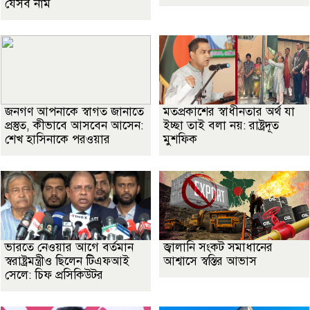
যেসব নাম
জনগণ আপনাকে স্বাগত জানাতে
মতপ্রকাশের স্বাধীনতার অর্থ যা
প্রস্তুত, কীভাবে আসবেন আসেন:
ইচ্ছা তাই বলা নয়: রাষ্ট্রদূত
শেখ হাসিনাকে পরওয়ার
মুশফিক
ভারতে নেওয়ার আগে বর্তমান
জ্বালানি সংকট সমাধানের
স্বরাষ্ট্রমন্ত্রীও ছিলেন টিএফআই
আশ্বাসে স্বস্তির আভাস
সেলে: চিফ প্রসিকিউটর