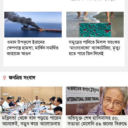
ওমান উপকূলে ইরানের
সমুদ্রের পানিতে মিলল ভয়ংকর
ক্ষেপণাস্ত্র হামলা, মার্কিন সমর্থিত
‘মাংসখেকো’ ব্যাকটেরিয়া, মৃত্যু
জাহাজে আগুন
হতে পারে তিন দিনেই
জনপ্রিয় সংবাদ
মন্ত্রিসভা থেকে বাদ পড়তে পারেন
অভিযুক্ত শেখ হাসিনাসহ ৫০,
অনেকেই, নতুন করে আলোচনায়
সত্যতা মেলেনি ৪৯ জনের বিরুদ্ধে