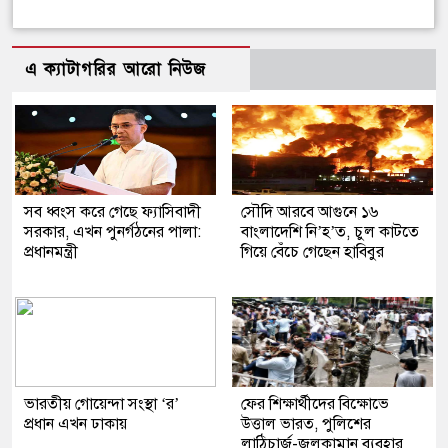
এ ক্যাটাগরির আরো নিউজ
সব ধ্বংস করে গেছে ফ্যাসিবাদী
সৌদি আরবে আগুনে ১৬
সরকার, এখন পুনর্গঠনের পালা:
বাংলাদেশি নি’হ’ত, চুল কাটতে
প্রধানমন্ত্রী
গিয়ে বেঁচে গেছেন হাবিবুর
ভারতীয় গোয়েন্দা সংস্থা ‘র’
ফের শিক্ষার্থীদের বিক্ষোভে
প্রধান এখন ঢাকায়
উত্তাল ভারত, পুলিশের
লাঠিচার্জ-জলকামান ব্যবহার