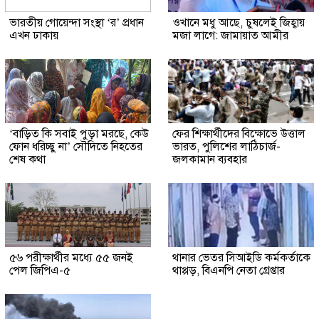
ভারতীয় গোয়েন্দা সংস্থা ‘র’ প্রধান
ওখানে মধু আছে, চুষলেই জিহ্বায়
এখন ঢাকায়
মজা লাগে: জামায়াত আমীর
‘বাড়িত কি সবাই পুড়া মরছে, কেউ
ফের শিক্ষার্থীদের বিক্ষোভে উত্তাল
ফোন ধরিচ্ছু না’ সৌদিতে নিহতের
ভারত, পুলিশের লাঠিচার্জ-
শেষ কথা
জলকামান ব্যবহার
৫৬ পরীক্ষার্থীর মধ্যে ৫৫ জনই
থানার ভেতর সিআইডি কর্মকর্তাকে
পেল জিপিএ-৫
থাপ্পড়, বিএনপি নেতা গ্রেপ্তার