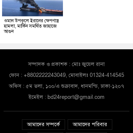
ওমান উপকূলে ইরানের ক্ষেপণাস্ত্র
হামলা, মার্কিন সমর্থিত জাহাজে
আগুন
সম্পাদক ও প্রকাশক : মোঃ জুয়েল রানা
ফোন : +8802222243049, মোবাইলঃ 01324-414545
অফিস : ৫ম তলা, ১০০/এ শুক্রাবাদ, ধানমন্ডি, ঢাকা-১২০৭
ইমেইল :
bd24report@gmail.com
আমাদের সম্পর্কে
আমাদের পরিবার