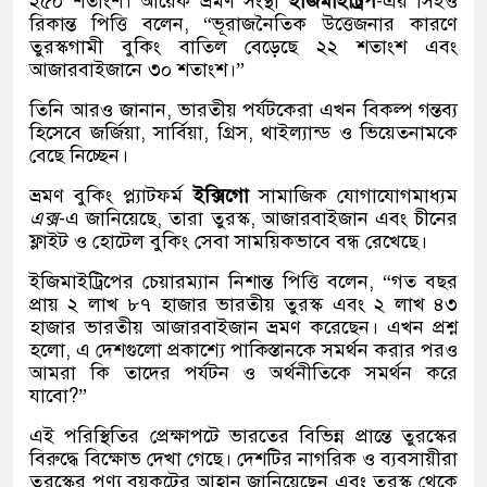
২৫০ শতাংশ। আরেক ভ্রমণ সংস্থা
ইজিমাইট্রিপ
-এর সিইও
রিকান্ত পিত্তি বলেন, “ভূরাজনৈতিক উত্তেজনার কারণে
তুরস্কগামী বুকিং বাতিল বেড়েছে ২২ শতাংশ এবং
আজারবাইজানে ৩০ শতাংশ।”
তিনি আরও জানান, ভারতীয় পর্যটকেরা এখন বিকল্প গন্তব্য
হিসেবে জর্জিয়া, সার্বিয়া, গ্রিস, থাইল্যান্ড ও ভিয়েতনামকে
বেছে নিচ্ছেন।
ভ্রমণ বুকিং প্ল্যাটফর্ম
ইক্সিগো
সামাজিক যোগাযোগমাধ্যম
এক্স
-এ জানিয়েছে, তারা তুরস্ক, আজারবাইজান এবং চীনের
ফ্লাইট ও হোটেল বুকিং সেবা সাময়িকভাবে বন্ধ রেখেছে।
ইজিমাইট্রিপের চেয়ারম্যান নিশান্ত পিত্তি বলেন, “গত বছর
প্রায় ২ লাখ ৮৭ হাজার ভারতীয় তুরস্ক এবং ২ লাখ ৪৩
হাজার ভারতীয় আজারবাইজান ভ্রমণ করেছেন। এখন প্রশ্ন
হলো, এ দেশগুলো প্রকাশ্যে পাকিস্তানকে সমর্থন করার পরও
আমরা কি তাদের পর্যটন ও অর্থনীতিকে সমর্থন করে
যাবো?”
এই পরিস্থিতির প্রেক্ষাপটে ভারতের বিভিন্ন প্রান্তে তুরস্কের
বিরুদ্ধে বিক্ষোভ দেখা গেছে। দেশটির নাগরিক ও ব্যবসায়ীরা
তুরস্কের পণ্য বয়কটের আহ্বান জানিয়েছেন এবং তুরস্ক থেকে