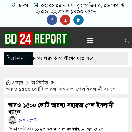
ঢাকা
০২:৪২:০৫ এএম
, বৃহস্পতিবার, ০৬ অগাস্ট
২০২৬, ২২ শ্রাবণ ১৪৩৩ বঙ্গাব্দ
শিরোনাম ::
না সামলালে বিএনপির পরিণতি আ.লীগের মতো হবে:
য়েতে বক্তারা
প্রচ্ছদ
অর্থনীতি
সিনাকে রাখতে চাচ্ছে না: আসিফ মাহমুদ
আরও ১৫০০ কোটি তারল্য সহায়তা পেল ইসলামী ব্যাংক
ে জুতা নিক্ষেপকারীরা জা’র’জ, রাজপথে নামলে
আরও ১৫০০ কোটি তারল্য সহায়তা পেল ইসলামী
পারবেন না: আমির হামজা
ব্যাংক
ডেস্ক রিপোর্ট
ঁতাত’, জবাব দিতে হবে প্রধানমন্ত্রীকে: জামায়াত আমির
আপডেট সময় ১১:৫৮:৪৩ অপরাহ্ন, মঙ্গলবার, ১৬ জুন ২০২৬