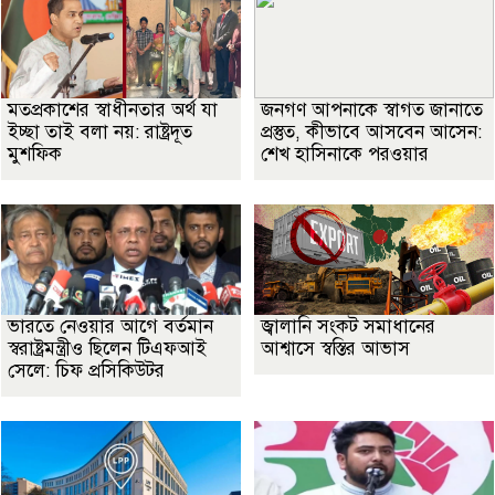
মতপ্রকাশের স্বাধীনতার অর্থ যা
জনগণ আপনাকে স্বাগত জানাতে
ইচ্ছা তাই বলা নয়: রাষ্ট্রদূত
প্রস্তুত, কীভাবে আসবেন আসেন:
মুশফিক
শেখ হাসিনাকে পরওয়ার
ভারতে নেওয়ার আগে বর্তমান
জ্বালানি সংকট সমাধানের
স্বরাষ্ট্রমন্ত্রীও ছিলেন টিএফআই
আশ্বাসে স্বস্তির আভাস
সেলে: চিফ প্রসিকিউটর