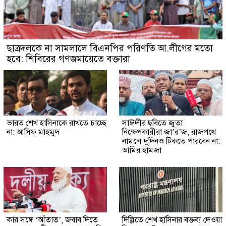
ছাত্রদলকে না সামলালে বিএনপির পরিণতি আ.লীগের মতো
হবে: শিবিরের গণজমায়েতে বক্তারা
ভারত শেখ হাসিনাকে রাখতে চাচ্ছে
সাঈদীর ছবিতে জুতা
না: আসিফ মাহমুদ
নিক্ষেপকারীরা জা’র’জ, রাজপথে
নামলে দুদিনও টিকতে পারবেন না:
আমির হামজা
কার সঙ্গে ‘আঁতাত’, জবাব দিতে
দিল্লিতে শেখ হাসিনার বক্তব্য দেওয়া