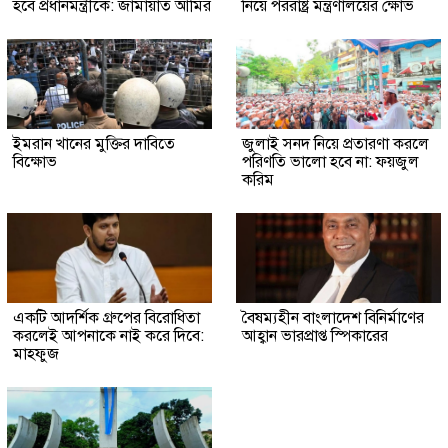
হবে প্রধানমন্ত্রীকে: জামায়াত আমির
নিয়ে পররাষ্ট্র মন্ত্রণালয়ের ক্ষোভ
ইমরান খানের মুক্তির দাবিতে
জুলাই সনদ নিয়ে প্রতারণা করলে
বিক্ষোভ
পরিণতি ভালো হবে না: ফয়জুল
করিম
একটি আদর্শিক গ্রুপের বিরোধিতা
বৈষম্যহীন বাংলাদেশ বিনির্মাণের
করলেই আপনাকে নাই করে দিবে:
আহ্বান ভারপ্রাপ্ত স্পিকারের
মাহফুজ