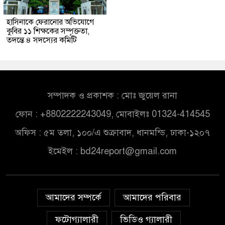
হাসিনাকে ফেরানোর অভিযোগে
কুবির ১১ শিক্ষকের সম্পৃক্ততা,
তদন্তে ৪ সদস্যের কমিটি
সম্পাদক ও প্রকাশক : মোঃ জুয়েল রানা
ফোন : +8802222243049, মোবাইলঃ 01324-414545
অফিস : ৫ম তলা, ১০০/এ শুক্রাবাদ, ধানমন্ডি, ঢাকা-১২০৭
ইমেইল :
bd24report@gmail.com
আমাদের সম্পর্কে
আমাদের পরিবার
ফটোগ্যালারী
ভিডিও গ্যালারী