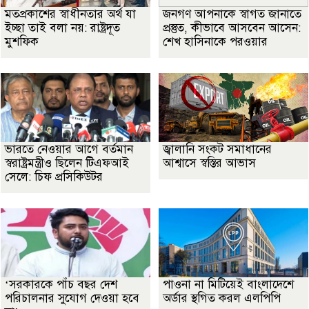
মতপ্রকাশের স্বাধীনতার অর্থ যা
জনগণ আপনাকে স্বাগত জানাতে
ইচ্ছা তাই বলা নয়: রাষ্ট্রদূত
প্রস্তুত, কীভাবে আসবেন আসেন:
মুশফিক
শেখ হাসিনাকে পরওয়ার
ভারতে নেওয়ার আগে বর্তমান
জ্বালানি সংকট সমাধানের
স্বরাষ্ট্রমন্ত্রীও ছিলেন টিএফআই
আশ্বাসে স্বস্তির আভাস
সেলে: চিফ প্রসিকিউটর
‘সরকারকে পাঁচ বছর দেশ
পাওনা না মিটিয়েই বাংলাদেশে
পরিচালনার সুযোগ দেওয়া হবে
অর্ডার স্থগিত করল এলপিপি