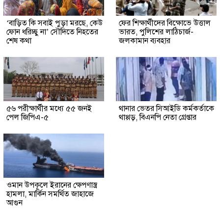
‘বাড়িত কি সবাই পুড়া মরছে, কেউ
ফের শিক্ষার্থীদের বিক্ষোভে উত্তাল
ফোন ধরিচ্ছু না’ সৌদিতে নিহতের
ভারত, পুলিশের লাঠিচার্জ-
শেষ কথা
জলকামান ব্যবহার
৫৬ পরীক্ষার্থীর মধ্যে ৫৫ জনই
থানার ভেতর সিআইডি কর্মকর্তাকে
পেল জিপিএ-৫
থাপ্পড়, বিএনপি নেতা গ্রেপ্তার
ওমান উপকূলে ইরানের ক্ষেপণাস্ত্র
হামলা, মার্কিন সমর্থিত জাহাজে
আগুন