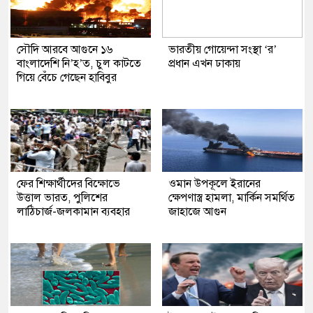
সৌদি আরবে আগুনে ১৬
ভারতীয় গোয়েন্দা সংস্থা ‘র’
বাংলাদেশি নি’হ’ত, চুল কাটতে
প্রধান এখন ঢাকায়
গিয়ে বেঁচে গেছেন হাবিবুর
ফের শিক্ষার্থীদের বিক্ষোভে
ওমান উপকূলে ইরানের
উত্তাল ভারত, পুলিশের
ক্ষেপণাস্ত্র হামলা, মার্কিন সমর্থিত
লাঠিচার্জ-জলকামান ব্যবহার
জাহাজে আগুন