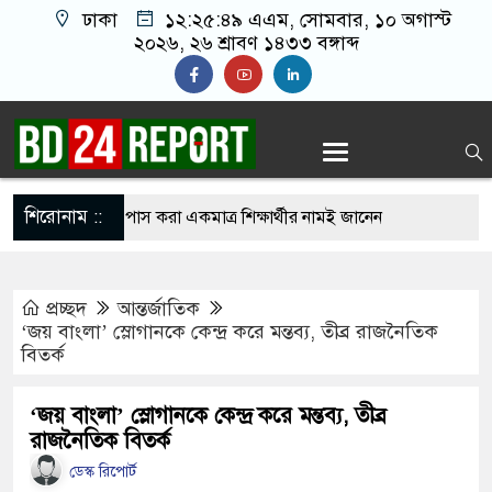
ঢাকা
১২:২৫:৫০ এএম
, সোমবার, ১০ অগাস্ট
২০২৬, ২৬ শ্রাবণ ১৪৩৩ বঙ্গাব্দ
শিরোনাম ::
 ১১ পরীক্ষার্থী, পাস করা একমাত্র শিক্ষার্থীর নামই জানেন
ক
প্রচ্ছদ
আন্তর্জাতিক
রে গেছে ফ্যাসিবাদী সরকার, এখন পুনর্গঠনের পালা:
‘জয় বাংলা’ স্লোগানকে কেন্দ্র করে মন্তব্য, তীব্র রাজনৈতিক
বিতর্ক
 আগুনে ১৬ বাংলাদেশি নি’হ’ত, চুল কাটতে গিয়ে বেঁচে
‘জয় বাংলা’ স্লোগানকে কেন্দ্র করে মন্তব্য, তীব্র
রাজনৈতিক বিতর্ক
ডেস্ক রিপোর্ট