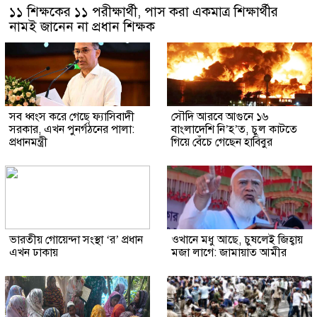
১১ শিক্ষকের ১১ পরীক্ষার্থী, পাস করা একমাত্র শিক্ষার্থীর
নামই জানেন না প্রধান শিক্ষক
সব ধ্বংস করে গেছে ফ্যাসিবাদী
সৌদি আরবে আগুনে ১৬
সরকার, এখন পুনর্গঠনের পালা:
বাংলাদেশি নি’হ’ত, চুল কাটতে
প্রধানমন্ত্রী
গিয়ে বেঁচে গেছেন হাবিবুর
ভারতীয় গোয়েন্দা সংস্থা ‘র’ প্রধান
ওখানে মধু আছে, চুষলেই জিহ্বায়
এখন ঢাকায়
মজা লাগে: জামায়াত আমীর