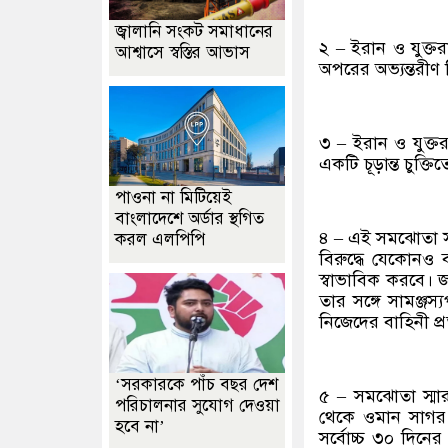
জ্বালানি সংকট সমাধানের
২ – ইরান ও যুক্তর
আশ্বাসে স্বস্তির আভাস
অপরের অভ্যন্তরীণ 
৩ – ইরান ও যুক্তর
একটি চূড়ান্ত চুক্
পাওনা না মিটিয়েই
বাংলাদেশে অর্ডার স্থগিত
৪ – এই সমঝোতা স্মার
করল এলপিপি
বিরুদ্ধে যেকোনও ব
স্বাভাবিক করবে। জ
তার সঙ্গে সামঞ্জস্যপ
নিজেদের বাহিনী প্
‘সরকারকে পাঁচ বছর দেশ
৫ – সমঝোতা স্মার
পরিচালনার সুযোগ দেওয়া
থেকে ওমান সাগর
হবে না’
সর্বোচ্চ ৩০ দিনের ম