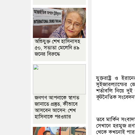
অভিযুক্ত শেখ হাসিনাসহ
৫০, সত্যতা মেলেনি ৪৯
জনের বিরুদ্ধে
যুক্তরাষ্ট্র ও ইর
সুইজারল্যান্ডের জ
শর্তাবলি নিয়ে দুই
কূটনৈতিক সংবেদনশ
জনগণ আপনাকে স্বাগত
জানাতে প্রস্তুত, কীভাবে
আসবেন আসেন: শেখ
হাসিনাকে পরওয়ার
তবে মার্কিন সংবাদ
সেখানে হরমুজ প্রণ
থেকে কখনোই পারমা