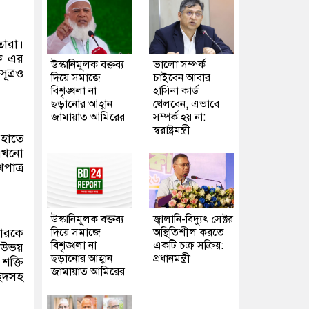
তারা।
িক এর
উস্কানিমূলক বক্তব্য
ভালো সম্পর্ক
ূত্রও
দিয়ে সমাজে
চাইবেন আবার
বিশৃঙ্খলা না
হাসিনা কার্ড
ছড়ানোর আহ্বান
খেলবেন, এভাবে
জামায়াত আমিরের
সম্পর্ক হয় না:
স্বরাষ্ট্রমন্ত্রী
 হাতে
 এখনো
পাত্র
উস্কানিমূলক বক্তব্য
জ্বালানি-বিদ্যুৎ সেক্টর
মারকে
দিয়ে সমাজে
অস্থিতিশীল করতে
বিশৃঙ্খলা না
একটি চক্র সক্রিয়:
 উভয়
ছড়ানোর আহ্বান
প্রধানমন্ত্রী
শক্তি
জামায়াত আমিরের
ছেদসহ