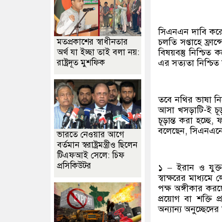
সিএনএন দাবি করেছ
মতপ্রকাশের স্বাধীনতার
চলতি সপ্তাহে ফ্র
অর্থ যা ইচ্ছা তাই বলা নয়:
বিষয়বস্তু নিশ্চি
রাষ্ট্রদূত মুশফিক
এর সত্যতা নিশ্চিত
তবে নথির ভাষা নিয
আসা খসড়াটি-ই চূ
চূড়ান্ত করা হচ্ছ
বলেছেন, সিএনএনের
ভারতে নেওয়ার আগে
বর্তমান স্বরাষ্ট্রমন্ত্রীও ছিলেন
টিএফআই সেলে: চিফ
প্রসিকিউটর
১ – ইরান ও যুক্তর
স্বাক্ষরের মাধ্যমে
পক্ষ অঙ্গীকার করছ
প্রয়োগ বা শক্তি 
অন্যান্য অনুচ্ছেদে