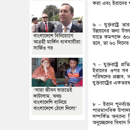
করা এবং ইরানের পক
৬ – যুক্তরাষ্ট্র
উন্নয়নের জন্য উভ
বাংলাদেশে বিনিয়োগে
যাতে কমপক্ষে ৩০০
আগ্রহী মার্কিন ব্যবসায়ীরা:
হবে, তা ৬০ দিনের 
সার্জিও গর
৭ – যুক্তরাষ্ট্র প্
ইরানের ওপর সব ধর
পরিষদের প্রস্তাব, 
যুক্তরাষ্ট্রের একতর
‘সারা জীবন ভারতেই
কাটালাম, অথচ
বাংলাদেশি বানিয়ে
৮ – ইরান পুনর্ব্
বাংলাদেশে ঠেলে দিলো’
পারমাণবিক উপাদান
সম্পর্কিত অন্যান্য
অনুচ্ছেদের বিধান 