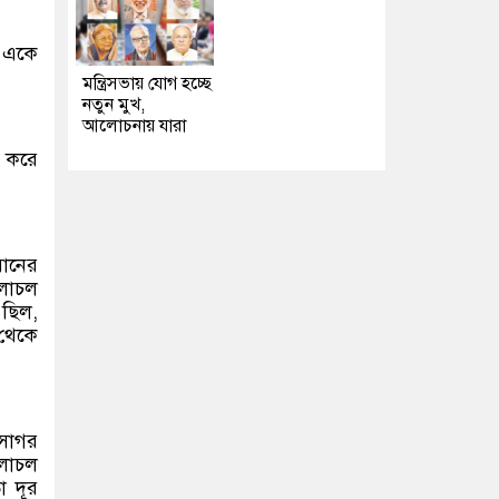
। একে
মন্ত্রিসভায় যোগ হচ্ছে
নতুন মুখ,
আলোচনায় যারা
া করে
ইরানের
চলাচল
 ছিল,
া থেকে
পসাগর
লাচল
তা দূর