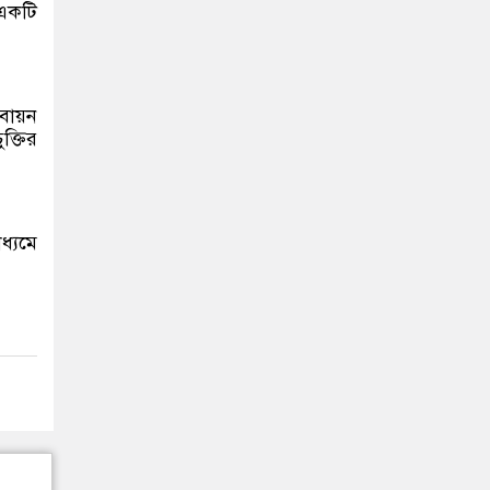
 একটি
বায়ন
ক্তির
ধ্যমে