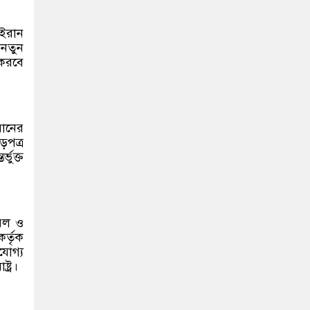
। ইরান
 নতুন
 করবে
রানের
়পত্র
ভুক্ত
বিল ও
কর্তৃক
যোগ্য
্ট্র।