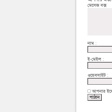
মেসেজ বক্স
নাম :
ই-মেইল :
ওয়েবসাইট :
আপনার ইমেইল