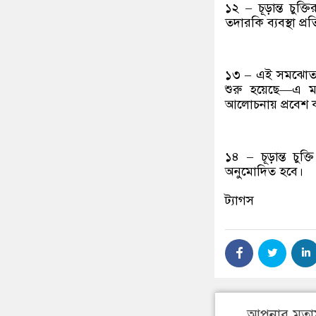
১২ – চূড়ান্ত চু
তদারকি ব্যবস্থা প্
১৩ – এই সমঝোতা স্
শুরু হয়েছে—এ মর্
আলোচনায় প্রবেশ কর
১৪ – চূড়ান্ত চুক
অনুমোদিত হবে।
ট্যাগস
আপনার মতা