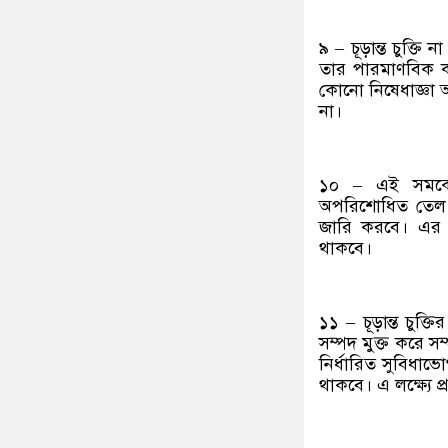
৯ – চূড়ান্ত চুক্তি
তার পারমাণবিক কর্
কোনো নিষেধাজ্ঞা আ
না।
১০ – এই সমঝোতা স
অপরিশোধিত তেল, পে
জারি করবে। এর সঙ্
থাকবে।
১১ – চূড়ান্ত চু
সম্পদ মুক্ত করে সম্
নির্ধারিত সুবিধাভো
থাকবে। এ লক্ষ্যে প্