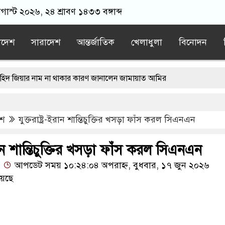
গাস্ট ২০২৬, ২৪ শ্রাবণ ১৪৩৩ বঙ্গাব্দ
াদেশ
সারাদেশ
আন্তর্জাতিক
খেলাধুলা
বিনোদন
 না থাকার কারণ জানালেন জামায়াত আমির
ি-ধম’কির দায় ভারত সরকার এড়াতে পারে না: ডা. ইরান
েশ
যুক্তরাষ্ট্র-ইরান শান্তিচুক্তির খসড়া ফাঁস করল সিএনএন
্য দিয়ে সমাজে বিশৃঙ্খলা না ছড়ানোর আহ্বান জামায়াত আমিরের
বক্তব্য দিয়ে সমাজে বিশৃঙ্খলা না ছড়ানোর আহ্বান জামায়াত আমিরের
-ইরান শান্তিচুক্তির খসড়া ফাঁস করল সিএনএন
আপডেট সময় ১০:২৪:০৪ অপরাহ্ন, বুধবার, ১৭ জুন ২০২৬
 মুখ, আলোচনায় যারা
য়েছে