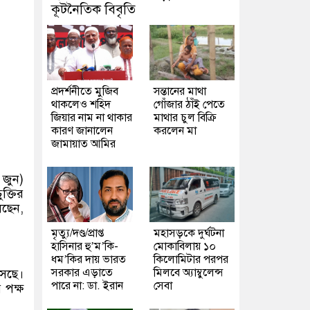
কূটনৈতিক বিবৃতি
প্রদর্শনীতে মুজিব
সন্তানের মাথা
থাকলেও শহিদ
গোঁজার ঠাঁই পেতে
জিয়ার নাম না থাকার
মাথার চুল বিক্রি
কারণ জানালেন
করলেন মা
জামায়াত আমির
 জুন)
ক্তির
েছেন,
মৃত্যু/দণ্ড/প্রাপ্ত
মহাসড়কে দুর্ঘটনা
হাসিনার হু’ম’কি-
মোকাবিলায় ১০
ধম’কির দায় ভারত
কিলোমিটার পরপর
সরকার এড়াতে
মিলবে অ্যাম্বুলেন্স
সেছে।
পারে না: ডা. ইরান
সেবা
 পক্ষ