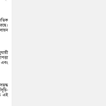
নৈতিক
করছে।
বায়ন
ুযায়ী
পত্তা
ত এবং
মৃদ্ধ
সূচি-
তে এই