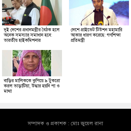
দুই দেশের প্রধানমন্ত্রীর বৈঠক হলে
দেশে প্রাইভেট টিউশন মহামারি
অনেক সমস্যার সমাধান হবে:
আকার ধারণ করেছে: গণশিক্ষা
ভারতীয় হাইকমিশনার
প্রতিমন্ত্রী
বাড়ির মালিককে কুপিয়ে ৯ টুকরো
করল ভাড়াটিয়া, উদ্ধার হয়নি পা ও
মাথা
সম্পাদক ও প্রকাশক : মোঃ জুয়েল রানা