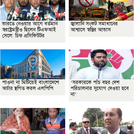
ভারতে নেওয়ার আগে বর্তমান
জ্বালানি সংকট সমাধানের
স্বরাষ্ট্রমন্ত্রীও ছিলেন টিএফআই
আশ্বাসে স্বস্তির আভাস
সেলে: চিফ প্রসিকিউটর
পাওনা না মিটিয়েই বাংলাদেশে
‘সরকারকে পাঁচ বছর দেশ
অর্ডার স্থগিত করল এলপিপি
পরিচালনার সুযোগ দেওয়া হবে
না’