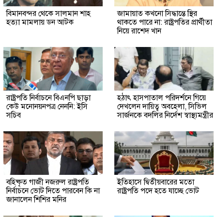
বিমানবন্দর থেকে সালমান শাহ
জামায়াত কখনো সিদ্ধান্তে স্থির
হত্যা মামলায় ডন আটক
থাকতে পারে না: রাষ্ট্রপতির প্রার্থীতা
নিয়ে রাশেদ খান
রাষ্ট্রপতি নির্বাচনে বিএনপি ছাড়া
হঠাৎ হাসপাতাল পরিদর্শনে গিয়ে
কেউ মনোনয়নপত্র নেননি: ইসি
দেখলেন দায়িত্ব অবহেলা, সিভিল
সচিব
সার্জনকে বদলির নির্দেশ স্বাস্থ্যমন্ত্রীর
বহিষ্কৃত গাজী নজরুল রাষ্ট্রপতি
ইতিহাসে দ্বিতীয়বারের মতো
নির্বাচনে ভোট দিতে পারবেন কি না
রাষ্ট্রপতি পদে হতে যাচ্ছে ভোট
জানালেন শিশির মনির