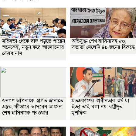
মন্ত্রিসভা থেকে বাদ পড়তে পারেন
অভিযুক্ত শেখ হাসিনাসহ ৫০,
অনেকেই, নতুন করে আলোচনায়
সত্যতা মেলেনি ৪৯ জনের বিরুদ্ধে
যেসব নাম
জনগণ আপনাকে স্বাগত জানাতে
মতপ্রকাশের স্বাধীনতার অর্থ যা
প্রস্তুত, কীভাবে আসবেন আসেন:
ইচ্ছা তাই বলা নয়: রাষ্ট্রদূত
শেখ হাসিনাকে পরওয়ার
মুশফিক