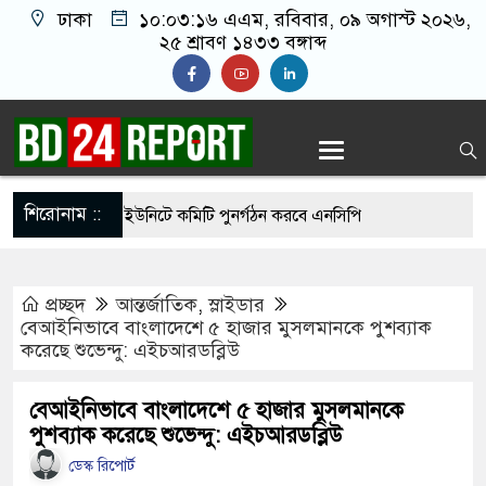
ঢাকা
১০:০৩:১৭ এএম
, রবিবার, ০৯ অগাস্ট ২০২৬,
২৫ শ্রাবণ ১৪৩৩ বঙ্গাব্দ
শিরোনাম ::
ধ্যে দেশের সব ইউনিটে কমিটি পুনর্গঠন করবে এনসিপি
 থেকে সালমান শাহ হত্যা মামলায় ডন আটক
প্রচ্ছদ
আন্তর্জাতিক
,
স্লাইডার
সিদ্ধান্তে স্থির থাকতে পারে না: রাষ্ট্রপতির প্রার্থীতা
বেআইনিভাবে বাংলাদেশে ৫ হাজার মুসলমানকে পুশব‍্যাক
করেছে শুভেন্দু: এইচআরডব্লিউ
ন
ির্বাচনে বিএনপি ছাড়া কেউ মনোনয়নপত্র নেননি: ইসি সচিব
বেআইনিভাবে বাংলাদেশে ৫ হাজার মুসলমানকে
পুশব‍্যাক করেছে শুভেন্দু: এইচআরডব্লিউ
াল পরিদর্শনে গিয়ে দেখলেন দায়িত্ব অবহেলা, সিভিল
ডেস্ক রিপোর্ট