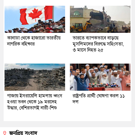
কানাডা থেকে হাজারো ভারতীয়
ভারতে ব্যাপকভাবে বাড়ছে
নাগরিক বহিষ্কার
মুসলিমদের বিরুদ্ধে সহিংসতা,
৩ মাসে নিহত ২৫
গাজায় ইসরায়েলি হামলায় ধ্বংস
রাষ্ট্রপতি প্রার্থী ঘোষণা করল ১১
হওয়া ভবন থেকে ১৯ মরদেহ
দল
উদ্ধার, বেশিরভাগই নারী-শিশু
জনপ্রিয় সংবাদ