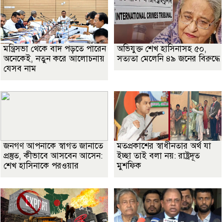
মন্ত্রিসভা থেকে বাদ পড়তে পারেন
অভিযুক্ত শেখ হাসিনাসহ ৫০,
অনেকেই, নতুন করে আলোচনায়
সত্যতা মেলেনি ৪৯ জনের বিরুদ্ধে
যেসব নাম
জনগণ আপনাকে স্বাগত জানাতে
মতপ্রকাশের স্বাধীনতার অর্থ যা
প্রস্তুত, কীভাবে আসবেন আসেন:
ইচ্ছা তাই বলা নয়: রাষ্ট্রদূত
শেখ হাসিনাকে পরওয়ার
মুশফিক