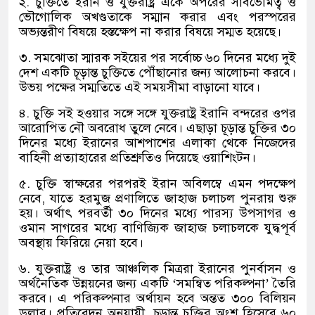
২
.
চুক্তিতে ইরান ও যুক্তরাষ্ট্র একে অপরের সার্বভৌমত্ব ও
ভৌগোলিক অখণ্ডতাকে সম্মান করার এবং পরস্পরের
অভ্যন্তরীণ বিষয়ে হস্তক্ষেপ না করার বিষয়ে সম্মত হয়েছে।
৩
.
সমঝোতা স্মারক সইয়ের পর সর্বোচ্চ ৬০ দিনের মধ্যে দুই
দেশ একটি চূড়ান্ত চুক্তিতে পৌঁছানোর জন্য আলোচনা করবে।
উভয় পক্ষের সম্মতিতে এই সময়সীমা বাড়ানো যাবে।
৪
.
চুক্তি সই হওয়ার সঙ্গে সঙ্গে যুক্তরাষ্ট্র ইরানি বন্দরের ওপর
আরোপিত নৌ অবরোধ তুলে নেবে। এছাড়া চূড়ান্ত চুক্তির ৩০
দিনের মধ্যে ইরানের আশপাশের এলাকা থেকে নিজেদের
বাহিনী প্রত্যাহারের প্রতিশ্রুতিও দিয়েছে ওয়াশিংটন।
৫
.
চুক্তি স্বাক্ষরের পরপরই ইরান অবিলম্বে এমন পদক্ষেপ
নেবে
,
যাতে হরমুজ প্রণালিতে জাহাজ চলাচল পুনরায় শুরু
হয়। অর্থাৎ পরবর্তী ৩০ দিনের মধ্যে পারস্য উপসাগর ও
ওমান সাগরের মধ্যে বাণিজ্যিক জাহাজ চলাচলকে যুদ্ধপূর্ব
অবস্থায় ফিরিয়ে নেয়া হবে।
৬
.
যুক্তরাষ্ট্র ও তার আঞ্চলিক মিত্ররা ইরানের পুনর্বাসন ও
অর্থনৈতিক উন্নয়নের জন্য একটি
‘
সমন্বিত পরিকল্পনা
’
তৈরি
করবে। এ পরিকল্পনার অর্থায়ন হবে অন্তত ৩০০ বিলিয়ন
ডলার। প্রতিবেদন অনুযায়ী
,
চূড়ান্ত চুক্তির অংশ হিসেবে ৬০