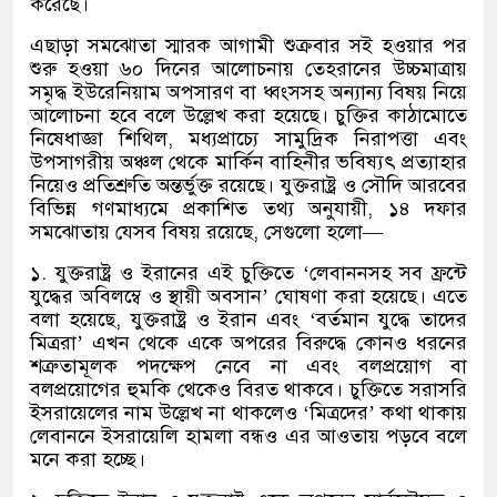
করেছে।
এছাড়া সমঝোতা স্মারক আগামী শুক্রবার সই হওয়ার পর
শুরু হওয়া ৬০ দিনের আলোচনায় তেহরানের উচ্চমাত্রায়
সমৃদ্ধ ইউরেনিয়াম অপসারণ বা ধ্বংসসহ অন্যান্য বিষয় নিয়ে
আলোচনা হবে বলে উল্লেখ করা হয়েছে। চুক্তির কাঠামোতে
নিষেধাজ্ঞা শিথিল
,
মধ্যপ্রাচ্যে সামুদ্রিক নিরাপত্তা এবং
উপসাগরীয় অঞ্চল থেকে মার্কিন বাহিনীর ভবিষ্যৎ প্রত্যাহার
নিয়েও প্রতিশ্রুতি অন্তর্ভুক্ত রয়েছে। যুক্তরাষ্ট্র ও সৌদি আরবের
বিভিন্ন গণমাধ্যমে প্রকাশিত তথ্য অনুযায়ী
,
১৪ দফার
সমঝোতায় যেসব বিষয় রয়েছে
,
সেগুলো হলো
—
১
.
যুক্তরাষ্ট্র ও ইরানের এই চুক্তিতে
‘
লেবাননসহ সব ফ্রন্টে
যুদ্ধের অবিলম্বে ও স্থায়ী অবসান
’
ঘোষণা করা হয়েছে। এতে
বলা হয়েছে
,
যুক্তরাষ্ট্র ও ইরান এবং
‘
বর্তমান যুদ্ধে তাদের
মিত্ররা
’
এখন থেকে একে অপরের বিরুদ্ধে কোনও ধরনের
শত্রুতামূলক পদক্ষেপ নেবে না এবং বলপ্রয়োগ বা
বলপ্রয়োগের হুমকি থেকেও বিরত থাকবে। চুক্তিতে সরাসরি
ইসরায়েলের নাম উল্লেখ না থাকলেও
‘
মিত্রদের
’
কথা থাকায়
লেবাননে ইসরায়েলি হামলা বন্ধও এর আওতায় পড়বে বলে
মনে করা হচ্ছে।