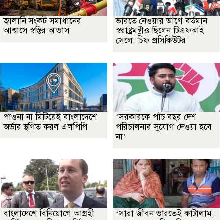
জ্বালানি সংকট সমাধানের
ভারতে নেওয়ার আগে বর্তমান
আশ্বাসে স্বস্তির আভাস
স্বরাষ্ট্রমন্ত্রীও ছিলেন টিএফআই
সেলে: চিফ প্রসিকিউটর
পাওনা না মিটিয়েই বাংলাদেশে
‘সরকারকে পাঁচ বছর দেশ
অর্ডার স্থগিত করল এলপিপি
পরিচালনার সুযোগ দেওয়া হবে
না’
বাংলাদেশে বিনিয়োগে আগ্রহী
‘সারা জীবন ভারতেই কাটালাম,