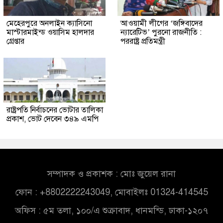
মেহেরপুরে অনলাইন ক্যাসিনো
আওয়ামী লীগের ‘জঙ্গিবাদের
মাস্টারমাইন্ড ওয়াসিম হালদার
ন্যারেটিভ’ পুরনো রাজনীতি :
গ্রেপ্তার
পররাষ্ট্র প্রতিমন্ত্রী
রাষ্ট্রপতি নির্বাচনের ভোটার তালিকা
প্রকাশ, ভোট দেবেন ৩৪৯ এমপি
সম্পাদক ও প্রকাশক : মোঃ জুয়েল রানা
ফোন : +8802222243049, মোবাইলঃ 01324-414545
অফিস : ৫ম তলা, ১০০/এ শুক্রাবাদ, ধানমন্ডি, ঢাকা-১২০৭