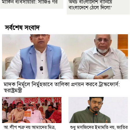
মার্কিন ব্যবসায়ীরা: সার্জিও গর
অথচ বাংলাদেশি বানিয়ে
বাংলাদেশে ঠেলে দিলো’
সর্বশেষ সংবাদ
মাদক নির্মূলে নির্মুহভাবে তালিকা প্রণয়ন করবে ট্রাস্কফোর্স:
স্বরাষ্ট্রমন্ত্রী
আ.লীগ শত্রু নয় আমাদের মিত্র,
শুধু মসজিদের ইমামতি নয়, জাতির