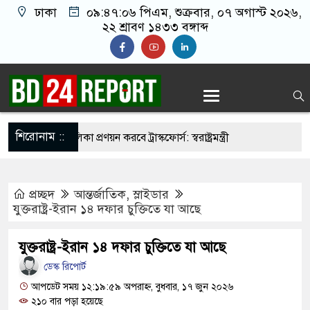
ঢাকা
০৯:৪৭:০৭ পিএম
, শুক্রবার, ০৭ অগাস্ট ২০২৬,
২২ শ্রাবণ ১৪৩৩ বঙ্গাব্দ
শিরোনাম ::
র্মুহভাবে তালিকা প্রণয়ন করবে ট্রাস্কফোর্স: স্বরাষ্ট্রমন্ত্রী
নয় আমাদের মিত্র, অচিরেই আমাদের সঙ্গে মিশে যাবে:
প্রচ্ছদ
আন্তর্জাতিক
,
স্লাইডার
যুক্তরাষ্ট্র-ইরান ১৪ দফার চুক্তিতে যা আছে
 ইমামতি নয়, জাতির দায়িত্ব নিতে হবে ওলামায়ে
যুক্তরাষ্ট্র-ইরান ১৪ দফার চুক্তিতে যা আছে
দ্দীন
ডেস্ক রিপোর্ট
সজিদ থেকে খুলে ফেলা হচ্ছে মাইক, শুভেন্দু বলছেন-
আপডেট সময় ১২:১৯:৫৯ অপরাহ্ন, বুধবার, ১৭ জুন ২০২৬
২১০ বার পড়া হয়েছে