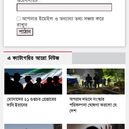
ওয়েবসাইট :
আপনার ইমেইল ও অন্যান্য তথ্য সঞ্চয় করে
রাখুন
এ ক্যাটাগরির আরো নিউজ
মোসাদের ২১ গুপ্তচর গ্রেপ্তারের
অপরাধ দমনে সংস্কার
দাবি ইরানের
পরিকল্পনা ঘোষণা করলো যে
দেশ