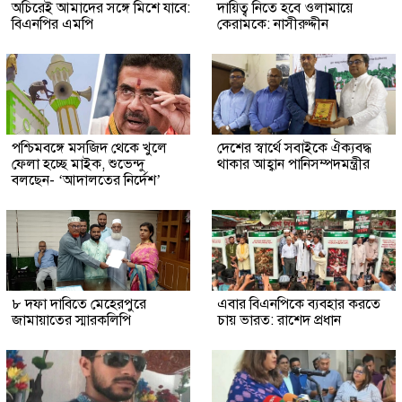
অচিরেই আমাদের সঙ্গে মিশে যাবে:
দায়িত্ব নিতে হবে ওলামায়ে
বিএনপির এমপি
কেরামকে: নাসীরুদ্দীন
পশ্চিমবঙ্গে মসজিদ থেকে খুলে
দেশের স্বার্থে সবাইকে ঐক্যবদ্ধ
ফেলা হচ্ছে মাইক, শুভেন্দু
থাকার আহ্বান পানিসম্পদমন্ত্রীর
বলছেন- ‘আদালতের নির্দেশ’
৮ দফা দাবিতে মেহেরপুরে
এবার বিএনপিকে ব্যবহার করতে
জামায়াতের স্মারকলিপি
চায় ভারত: রাশেদ প্রধান