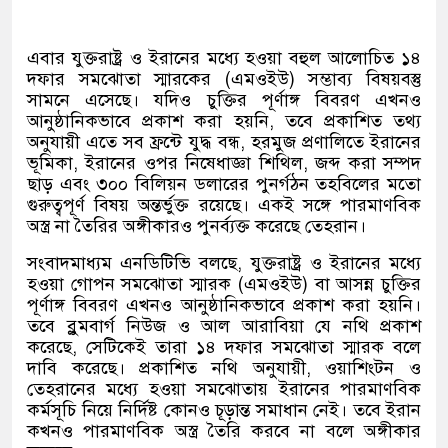
এবার যুক্তরাষ্ট্র ও ইরানের মধ্যে হওয়া বহুল আলোচিত ১৪
দফার সমঝোতা স্মারকের
(
এমওইউ
)
সম্ভাব্য বিষয়বস্তু
সামনে এসেছে। যদিও চুক্তির পূর্ণাঙ্গ বিবরণ এখনও
আনুষ্ঠানিকভাবে প্রকাশ করা হয়নি
,
তবে প্রকাশিত তথ্য
অনুযায়ী এতে সব ফ্রন্টে যুদ্ধ বন্ধ
,
হরমুজ প্রণালিতে ইরানের
ভূমিকা
,
ইরানের ওপর নিষেধাজ্ঞা শিথিল
,
জব্দ করা সম্পদ
ছাড় এবং ৩০০ বিলিয়ন ডলারের পুনর্গঠন তহবিলের মতো
গুরুত্বপূর্ণ বিষয় অন্তর্ভুক্ত রয়েছে। একই সঙ্গে পারমাণবিক
অস্ত্র না তৈরির অঙ্গীকারও পুনর্ব্যক্ত করেছে তেহরান।
সংবাদমাধ্যম এনডিটিভি বলছে
,
যুক্তরাষ্ট্র ও ইরানের মধ্যে
হওয়া গোপন সমঝোতা স্মারক
(
এমওইউ
)
বা আসন্ন চুক্তির
পূর্ণাঙ্গ বিবরণ এখনও আনুষ্ঠানিকভাবে প্রকাশ করা হয়নি।
তবে ব্লুমবার্গ নিউজ ও আল আরাবিয়া যে নথি প্রকাশ
করেছে
,
সেটিকেই তারা ১৪ দফার সমঝোতা স্মারক বলে
দাবি করেছে। প্রকাশিত নথি অনুযায়ী
,
ওয়াশিংটন ও
তেহরানের মধ্যে হওয়া সমঝোতায় ইরানের পারমাণবিক
কর্মসূচি নিয়ে নির্দিষ্ট কোনও চূড়ান্ত সমাধান নেই। তবে ইরান
কখনও পারমাণবিক অস্ত্র তৈরি করবে না বলে অঙ্গীকার