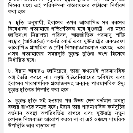
দিনের মধ্যে এই পরিকল্পনা বাস্তবায়নের কাঠামো নির্ধারণ
করা হবে।
৭
.
চুক্তি অনুযায়ী
,
ইরানের ওপর আরোপিত সব ধরনের
নিষেধাজ্ঞা প্রত্যাহারে প্রতিশ্রুতিবদ্ধ হবে যুক্তরাষ্ট্র। এর মধ্যে
জাতিসংঘ নিরাপত্তা পরিষদ
,
আন্তর্জাতিক পরমাণু শক্তি
সংস্থার
(
আইএইএ
)
গভর্নর বোর্ড এবং যুক্তরাষ্ট্রের একতরফা
আরোপিত প্রাথমিক ও গৌণ নিষেধাজ্ঞাগুলোও রয়েছে। তবে
এসব প্রত্যাহারের সময়সূচি চূড়ান্ত চুক্তির অংশ হিসেবে
নির্ধারিত হবে।
৮
.
ইরান আবারও জানিয়েছে
,
তারা কখনোই পারমাণবিক
অস্ত্র তৈরি করবে না। সমৃদ্ধ ইউরেনিয়ামের ভবিষ্যৎ এবং
ইরানের পারমাণবিক প্রয়োজনসহ অন্যান্য পারমাণবিক ইস্যু
চূড়ান্ত চুক্তিতে নিষ্পত্তি করা হবে।
৯
.
চূড়ান্ত চুক্তি সই হওয়ার পর উভয় দেশ বর্তমান অবস্থা
বজায় রাখতে সম্মত হবে। ইরান তার পারমাণবিক কর্মসূচির
বর্তমান অবস্থা অপরিবর্তিত রাখবে এবং যুক্তরাষ্ট্র নতুন
কোনও নিষেধাজ্ঞা আরোপ করবে না বা এই অঞ্চলে সামরিক
উপস্থিতি আর বাড়াবে না।