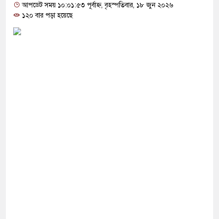
আপডেট সময় ১০:০১:৫৩ পূর্বাহ্ন, বৃহস্পতিবার, ১৮ জুন ২০২৬
১২০ বার পড়া হয়েছে
শ চালাচ্ছেন তারেক রহমান:
রে গেল ১৫ প্রাণ
বিত অবস্থায় নিজের চল্লিশার
আসল মানুষ কিনা প্রশ্ন
র মিছিলে নিলেন যুবলীগ নেতা
 ভাসল বিদায়ের মুহূর্ত