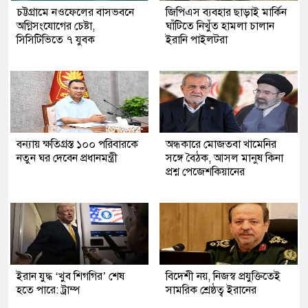
চট্টগ্রামে নওফেলের বাসভবনে
জিপিএস ব্যবহার ছাড়াই মার্কিন
অগ্নিসংযোগের চেষ্টা,
ঘাঁটিতে নিখুঁত হামলা চালান
সিসিটিভিতে ৭ যুবক
ইরানি পাইলটরা
বন্যায় ক্ষতিগ্রস্ত ১০০ পরিবারকে
অন্ধকারে মোজতবা খামেনির
নতুন ঘর দেবেন প্রধানমন্ত্রী
সঙ্গে বৈঠক, আসল মানুষ কিনা
প্রশ্ন পেজেশকিয়ানের
ইরান যুদ্ধ ‘খুব শিগগির’ শেষ
বিদেশী নয়, নিজস্ব প্রযুক্তিতেই
হতে পারে: ট্রাম্প
সামরিক শ্রেষ্ঠত্ব ইরানের