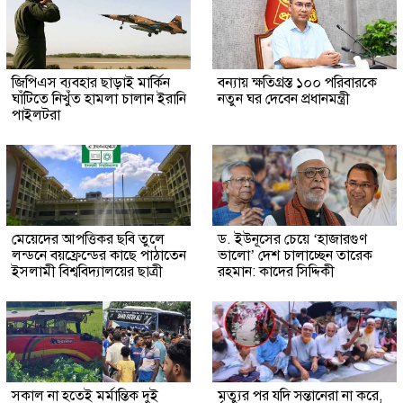
জিপিএস ব্যবহার ছাড়াই মার্কিন
বন্যায় ক্ষতিগ্রস্ত ১০০ পরিবারকে
ঘাঁটিতে নিখুঁত হামলা চালান ইরানি
নতুন ঘর দেবেন প্রধানমন্ত্রী
পাইলটরা
মেয়েদের আপত্তিকর ছবি তুলে
ড. ইউনূসের চেয়ে ‘হাজারগুণ
লন্ডনে বয়ফ্রেন্ডের কাছে পাঠাতেন
ভালো’ দেশ চালাচ্ছেন তারেক
ইসলামী বিশ্ববিদ্যালয়ের ছাত্রী
রহমান: কাদের সিদ্দিকী
সকাল না হতেই মর্মান্তিক দুই
মৃত্যুর পর যদি সন্তানেরা না করে,