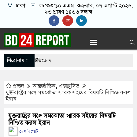
ঢাকা
০৯:৩৩:১১ এএম
, শুক্রবার, ০৭ অগাস্ট ২০২৬,
২৩ শ্রাবণ ১৪৩৩ বঙ্গাব্দ
শিরোনাম ::
ের চেষ্টা, সিসিটিভিতে ৭
প্রচ্ছদ
আন্তর্জাতিক
,
এক্সক্লুসিভ
িখুঁত হামলা চালান ইরানি
যুক্তরাষ্ট্রের সঙ্গে সমঝোতা স্মারক সইয়ের বিষয়টি নিশ্চিত করল
ইরান
েবেন প্রধানমন্ত্রী
যুক্তরাষ্ট্রের সঙ্গে সমঝোতা স্মারক সইয়ের বিষয়টি
নিশ্চিত করল ইরান
্রেন্ডের কাছে পাঠাতেন
ডেস্ক রিপোর্ট