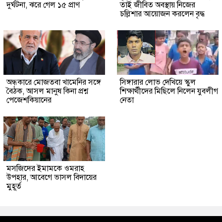
দুর্ঘটনা, ঝরে গেল ১৫ প্রাণ
তাই জীবিত অবস্থায় নিজের
চল্লিশার আয়োজন করলেন বৃদ্ধ
অন্ধকারে মোজতবা খামেনির সঙ্গে
সিঙ্গারার লোভ দেখিয়ে স্কুল
বৈঠক, আসল মানুষ কিনা প্রশ্ন
শিক্ষার্থীদের মিছিলে নিলেন যুবলীগ
পেজেশকিয়ানের
নেতা
মসজিদের ইমামকে ওমরাহ
উপহার, আবেগে ভাসল বিদায়ের
মুহূর্ত