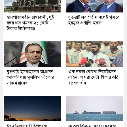
হাসপাতালহীন রাঙ্গাবালী, দুই
যুক্তরাষ্ট্র সব শর্ত মানলেই খুলবে
বছর ধরে থমকে ২১ কোটি
হরমুজ প্রণালি: ইরান
টাকার নির্মাণকাজ
যুক্তরাষ্ট্র-ইসরাইলের আগ্রাসন
এক দফার ঘোষণা দিয়েছিলেন
মোকাবিলায় মুসলিম ‘ঐক্যের’
নাহিদ, আমরা সেটা স্বীকার করি:
ডাক ইরানের
রাশেদ খাঁন
ঈদে মিলাদুন্নবী উপলক্ষে
সতেল বিক্রি না করেও হরমুজ