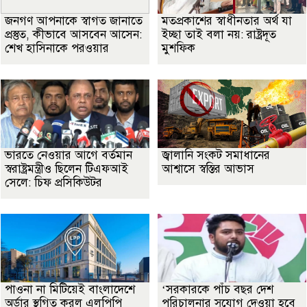
জনগণ আপনাকে স্বাগত জানাতে
মতপ্রকাশের স্বাধীনতার অর্থ যা
প্রস্তুত, কীভাবে আসবেন আসেন:
ইচ্ছা তাই বলা নয়: রাষ্ট্রদূত
শেখ হাসিনাকে পরওয়ার
মুশফিক
ভারতে নেওয়ার আগে বর্তমান
জ্বালানি সংকট সমাধানের
স্বরাষ্ট্রমন্ত্রীও ছিলেন টিএফআই
আশ্বাসে স্বস্তির আভাস
সেলে: চিফ প্রসিকিউটর
পাওনা না মিটিয়েই বাংলাদেশে
‘সরকারকে পাঁচ বছর দেশ
অর্ডার স্থগিত করল এলপিপি
পরিচালনার সুযোগ দেওয়া হবে