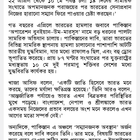
২২ এপ্রিল থেকে ১০ মে পর্যন্ত চলা ১৯ দিনের সামরিক
সংঘাতে অপমানজনক পরাজয়ের পর ভারতের সেনাপ্রধান
নিজের হারানো সম্মান ফিরে পাওয়ার চেষ্টা করছেন।
’
গত বছরের এপ্রিলে ভারতের হামলার জবাবে পাকিস্তান
‘
অপারেশন বুনইয়ান
–
উম
–
মারসুস
’
নামে বড় ধরনের পালটা
সামরিক অভিযান চালায়। পাকিস্তানের দাবি
,
তারা ভারতের
বিভিন্ন সামরিক স্থাপনায় হামলা চালানোর পাশাপাশি আটটি
ভারতীয় যুদ্ধবিমান
,
যার মধ্যে রাফালও ছিল
,
এবং বহু ড্রোন
ভূপাতিত করেছে। প্রায় ৮৭ ঘণ্টার সংঘাতের পর যুক্তরাষ্ট্রের
মধ্যস্থতায় ১০ মে দুই পরমাণু শক্তিধর দেশের মধ্যে
যুদ্ধবিরতি কার্যকর হয়।
খাজা আসিফ বলেন
, ‘
একটি জাতি হিসেবে ভারত মনে
করছে
,
তাদের মর্যাদা ক্ষতিগ্রস্ত হয়েছে।
’
তিনি আরও বলেন
,
‘
আন্তর্জাতিক পর্যায়েও ভারত এখন বিব্রতকর পরিস্থিতির
মুখে পড়েছে। বাংলাদেশ
,
নেপাল ও শ্রীলঙ্কাকে ভারত
একসময় নিজেদের প্রভাব বলয়ের অংশ মনে করলেও এখন
আগের মতো সম্পর্ক নেই।
’
অন্যদিকে
,
পাকিস্তান এ অঞ্চলে
‘
সম্মানজনক অবস্থান
’
অর্জন
করেছে বলে দাবি করেন তিনি। তার মতে
,
বিষয়টি ভারতের