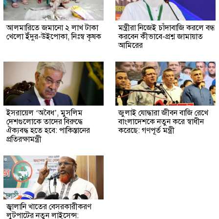
আলমারিতে জমানো ২ লাখ টাকা
মন্ত্রীরা নিজেই চাঁদাবাজি করলে বন্ধ
খেলো ইঁদুর-উইপোকা, নিঃস্ব কৃষক
করবেন কীভাবে-প্রশ্ন জামায়াত
আমিরের
ইসরায়েল ‘অবৈধ’, মুসলিম
জুলাই যোদ্ধারা জীবন বাজি রেখে
দেশগুলোকে তাদের বিরুদ্ধে
বাংলাদেশকে নতুন করে স্বাধীন
ঐক্যবদ্ধ হতে হবে: পাকিস্তানের
করেছে: গণপূর্ত মন্ত্রী
প্রতিরক্ষামন্ত্রী
জ্বালানি খাতের বেসরকারীকরণ
লুটপাটের নতুন লাইসেন্স: