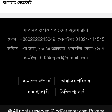
জামায়াত সেক্রেটারি
সম্পাদক ও প্রকাশক : মোঃ জুয়েল রানা
ফোন : +8802222243049, মোবাইলঃ 01324-414545
অফিস : ৫ম তলা, ১০০/এ শুক্রাবাদ, ধানমন্ডি, ঢাকা-১২০৭
ইমেইল :
bd24report@gmail.com
আমাদের সম্পর্কে
আমাদের পরিবার
ফটোগ্যালারী
ভিডিও গ্যালারী
© All rights reserved © bd24report.com
Privacy