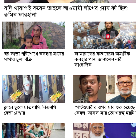
যদি খারাপই করেন তাহলে আওয়ামী লীগের দোষ কী ছিল:
রুমিন ফারহানা
ঘর ভাড়া পরিশোধে অসহায় মায়ের
জামায়াতের কভারেজে অমায়িক
মাথার চুল বিক্রি
ব্যবহার পান, জানালেন নারী
সাংবাদিক
ক্লাবে ঢুকে মাতলামি, বিএনপি
‘পাটওয়ারীর ওপর মার শুরু হয়েছে
নেতা গ্রেপ্তার
কেবল, আসল মার তো শুরুই হয়নি’