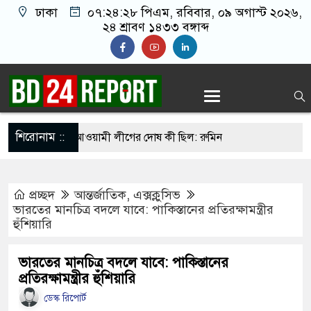
ঢাকা
০৭:২৪:২৯ পিএম
, রবিবার, ০৯ অগাস্ট ২০২৬,
২৪ শ্রাবণ ১৪৩৩ বঙ্গাব্দ
শিরোনাম ::
 করেন তাহলে আওয়ামী লীগের দোষ কী ছিল: রুমিন
প্রচ্ছদ
আন্তর্জাতিক
,
এক্সক্লুসিভ
িশোধে অসহায় মায়ের মাথার চুল বিক্রি
ভারতের মানচিত্র বদলে যাবে: পাকিস্তানের প্রতিরক্ষামন্ত্রীর
হুঁশিয়ারি
ভারেজে অমায়িক ব্যবহার পান, জানালেন নারী
ভারতের মানচিত্র বদলে যাবে: পাকিস্তানের
প্রতিরক্ষামন্ত্রীর হুঁশিয়ারি
াতলামি, বিএনপি নেতা গ্রেপ্তার
ডেস্ক রিপোর্ট