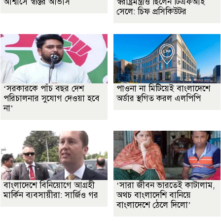
আশ্বাসে স্বস্তির আভাস
স্বরাষ্ট্রমন্ত্রীও ছিলেন টিএফআই
সেলে: চিফ প্রসিকিউটর
‘সরকারকে পাঁচ বছর দেশ
পাওনা না মিটিয়েই বাংলাদেশে
পরিচালনার সুযোগ দেওয়া হবে
অর্ডার স্থগিত করল এলপিপি
না’
বাংলাদেশে বিনিয়োগে আগ্রহী
‘সারা জীবন ভারতেই কাটালাম,
মার্কিন ব্যবসায়ীরা: সার্জিও গর
অথচ বাংলাদেশি বানিয়ে
বাংলাদেশে ঠেলে দিলো’