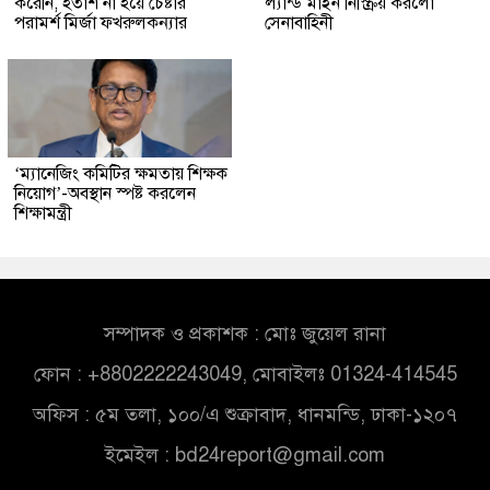
করেনি, হতাশ না হয়ে চেষ্টার
ল্যান্ড মাইন নিস্ক্রিয় করলো
পরামর্শ মির্জা ফখরুলকন্যার
সেনাবাহিনী
‘ম্যানেজিং কমিটির ক্ষমতায় শিক্ষক
নিয়োগ’-অবস্থান স্পষ্ট করলেন
শিক্ষামন্ত্রী
সম্পাদক ও প্রকাশক : মোঃ জুয়েল রানা
ফোন : +8802222243049, মোবাইলঃ 01324-414545
অফিস : ৫ম তলা, ১০০/এ শুক্রাবাদ, ধানমন্ডি, ঢাকা-১২০৭
ইমেইল :
bd24report@gmail.com