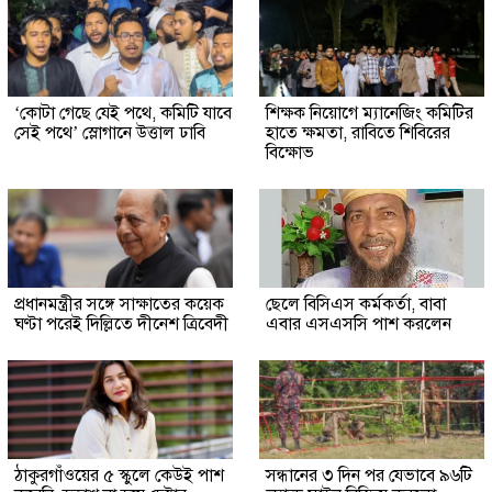
‘কোটা গেছে যেই পথে, কমিটি যাবে
শিক্ষক নিয়োগে ম্যানেজিং কমিটির
সেই পথে’ স্লোগানে উত্তাল ঢাবি
হাতে ক্ষমতা, রাবিতে শিবিরের
বিক্ষোভ
প্রধানমন্ত্রীর সঙ্গে সাক্ষাতের কয়েক
ছেলে বিসিএস কর্মকর্তা, বাবা
ঘণ্টা পরেই দিল্লিতে দীনেশ ত্রিবেদী
এবার এসএসসি পাশ করলেন
ঠাকুরগাঁওয়ের ৫ স্কুলে কেউই পাশ
সন্ধানের ৩ দিন পর যেভাবে ৯৬টি