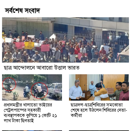
সর্বশেষ সংবাদ
ছাত্র আন্দোলনে আবারো উত্তাল ভারত
প্রধানমন্ত্রীর খালাতো ভাইয়ের
ছাত্রদল-ছাত্রশিবিরের সমঝোতা
পেট্রলপাম্পের সহকারী
শেষে হলে উঠলেন শিবিরের নেতা-
ব্যবস্থাপককে কুপিয়ে ১ কোটি ২১
কর্মীরা
লাখ টাকা ছিনতাই