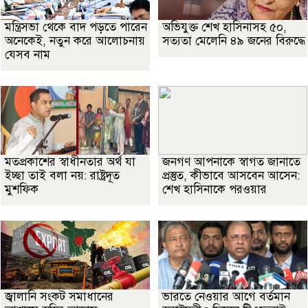
মন্ত্রিসভা থেকে বাদ পড়তে পারেন
অভিযুক্ত শেখ হাসিনাসহ ৫০,
অনেকেই, নতুন করে আলোচনায়
সত্যতা মেলেনি ৪৯ জনের বিরুদ্ধে
যেসব নাম
মতপ্রকাশের স্বাধীনতার অর্থ যা
জনগণ আপনাকে স্বাগত জানাতে
ইচ্ছা তাই বলা নয়: রাষ্ট্রদূত
প্রস্তুত, কীভাবে আসবেন আসেন:
মুশফিক
শেখ হাসিনাকে পরওয়ার
জ্বালানি সংকট সমাধানের
ভারতে নেওয়ার আগে বর্তমান