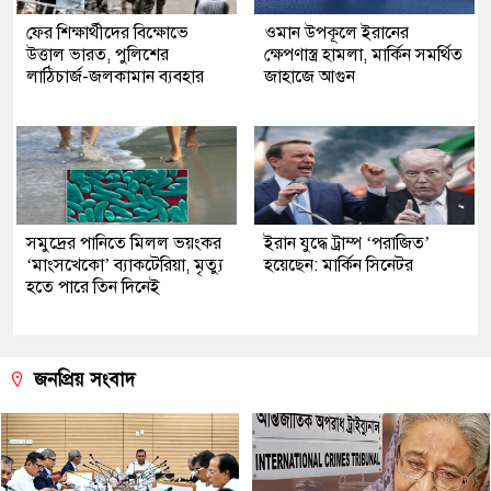
ফের শিক্ষার্থীদের বিক্ষোভে
ওমান উপকূলে ইরানের
উত্তাল ভারত, পুলিশের
ক্ষেপণাস্ত্র হামলা, মার্কিন সমর্থিত
লাঠিচার্জ-জলকামান ব্যবহার
জাহাজে আগুন
সমুদ্রের পানিতে মিলল ভয়ংকর
ইরান যুদ্ধে ট্রাম্প ‘পরাজিত’
‘মাংসখেকো’ ব্যাকটেরিয়া, মৃত্যু
হয়েছেন: মার্কিন সিনেটর
হতে পারে তিন দিনেই
জনপ্রিয় সংবাদ