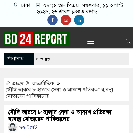
ঢাকা
০৮:১৪:৩৯ পিএম
, মঙ্গলবার, ১১ অগাস্ট
২০২৬, ২৬ শ্রাবণ ১৪৩৩ বঙ্গাব্দ
শিরোনাম ::
লনে আবারো উত্তাল ভারত
ীর খালাতো ভাইয়ের পেট্রলপাম্পের সহকারী ব্যবস্থাপককে
প্রচ্ছদ
আন্তর্জাতিক
 ২১ লাখ টাকা ছিনতাই
সৌদি আরবে ৮ হাজার সেনা ও আকাশ প্রতিরক্ষা ব্যবস্থা
মোতায়েন পাকিস্তানের
্রশিবিরের সমঝোতা শেষে হলে উঠলেন শিবিরের নেতা-
সৌদি আরবে ৮ হাজার সেনা ও আকাশ প্রতিরক্ষা
ব্যবস্থা মোতায়েন পাকিস্তানের
েই পথে, কমিটি যাবে সেই পথে’ স্লোগানে উত্তাল ঢাবি
ডেস্ক রিপোর্ট