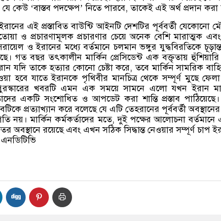
্ধে যে কেউ
‘
বাস্তব পদক্ষেপ
’
নিতে পারবে
,
তাকেই এই অর্থ প্রদান করা
ইরানের এই প্রস্তাবিত বাউন্টি আইনটি দেশটির পূর্ববর্তী যেকোনো 
ফতোয়া ও প্রচারণামূলক প্রচারণার চেয়ে অনেক বেশি মারাত্মক এব
রায়েল ও ইরানের মধ্যে বর্তমানে চলমান ভঙ্গুর যুদ্ধবিরতিকে চূড়ান্
ে। গত বছর তৎকালীন মার্কিন প্রেসিডেন্ট এক বক্তৃতায় হুঁশিয়ারি 
ান যদি তাকে হত্যার কোনো চেষ্টা করে
,
তবে মার্কিন সামরিক বাহ
শ দেওয়া হবে যাতে ইরানকে পৃথিবীর মানচিত্র থেকে সম্পূর্ণ মুছে ফেলা
পুরস্কারের খবরটি এমন এক সময়ে সামনে এলো যখন ইরান মার
ছে তাদের একটি সংশোধিত ও আপডেট করা শান্তি প্রস্তাব পাঠিয়েছে
াবটিকে প্রত্যাখ্যান করে বলেছে যে এটি তেহরানের পূর্ববর্তী অবস্থানের
 নয়। মার্কিন কর্মকর্তাদের মতে
,
দুই পক্ষের আলোচনা বর্তমানে
ুতর অবস্থানে রয়েছে এবং এখন সঠিক সিদ্ধান্ত নেওয়ার সম্পূর্ণ চাপ ই
:
এনডিটিভি