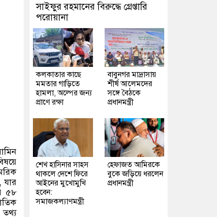
সাইফুর রহমানের বিরুদ্ধে গ্রেপ্তারি
পরোয়ানা
কলকাতার কাছে
বাবুনগর মাদ্রাসায়
মমতার গাড়িতে
শীর্ষ আলেমদের
হামলা, অল্পের জন্য
সঙ্গে বৈঠকে
প্রাণে রক্ষা
প্রধানমন্ত্রী
য়ামিন
িষয়ে
শেখ হাসিনার সাহস
হেফাজত আমিরকে
ামরিক
থাকলে দেশে ফিরে
বুকে জড়িয়ে ধরলেন
,
যার
আইনের মুখোমুখি
প্রধানমন্ত্রী
য় ৫৮
হবেন:
সমাজকল্যাণমন্ত্রী
জাতিক
 তথ্য