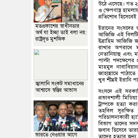
উঠে এসেছে। গত ২৮ 
ও ক্ষেপণাস্ত্র হাম
প্রতিশোধ হিসেবেই
মতপ্রকাশের স্বাধীনতার
ইরানের সংসদের জাত
অর্থ যা ইচ্ছা তাই বলা নয়:
আজিজি এই বিলটির প
রাষ্ট্রদূত মুশফিক
ইব্রাহিম আজিজি জা
রাখার অপরাধে মার্
নেতানিয়াহু এবং মার
পাল্টা পদক্ষেপের প
মাহমুদ নাবাবিয়
জাহান্নামে পাঠাতে
খুব শীঘ্রই ইরানি পার
জ্বালানি সংকট সমাধানের
আশ্বাসে স্বস্তির আভাস
সংসদে এই সরকার
প্রভাবশালী মিডিয
ট্রাম্পকে হত্যা 
তহবিল সুরক্ষিত
পরিচালনাকারী হ্যাক
বিভাগ তাদের সদস্
জবাব হিসেবে তারা ট
ভারতে নেওয়ার আগে
তাদের হত্যার জন্য 