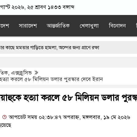
গাস্ট ২০২৬, ২৫ শ্রাবণ ১৪৩৩ বঙ্গাব্দ
াদেশ
সারাদেশ
আন্তর্জাতিক
খেলাধুলা
বিনোদন
 গাড়িতে হামলা, অল্পের জন্য প্রাণে রক্ষা
রে আইনের মুখোমুখি হবেন: সমাজকল্যাণমন্ত্রী
াতিক
,
এক্সক্লুসিভ
নমন্ত্রী
তেহরানের ফাঁদে পড়ে নিজ দেশেই অনিশ্চয়তায় ট্রাম্প
কে হত্যা করলে ৫৮ মিলিয়ন ডলার পুরস্কার দেবে ইরান
া বলছে: মির্জা ফখরুল
বাবুনগর মাদ্রাসায় প্রধানমন্ত্রী
নিয়াহুকে হত্যা করলে ৫৮ মিলিয়ন ডলার পুরস্
আপডেট সময় ০২:৩৮:৪৭ অপরাহ্ন, মঙ্গলবার, ১৯ মে ২০২৬
হয়েছে