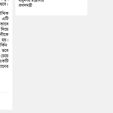
বাবুনগর মাদ্রাসায়
 হবে।
প্রধানমন্ত্রী
মৌখিক
ং এটি
তভাবে
দিয়ে
িনীকে
 হয়।
্কিন
। তবে
 চেয়ে
 একটি
রানের