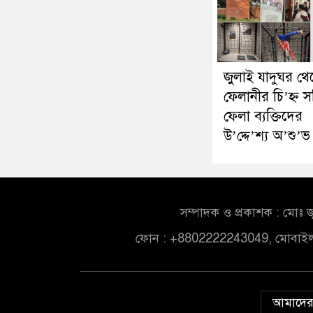
জুলাই যাদুঘর থে
ফেলানীর চি’হ্ন স
ফেলা ব্যক্তিদের
উ’দ্দে’শ্য অ’শু’ভ
সম্পাদক ও প্রকাশক : মোঃ জ
ফোন : +8802222243049, মোবাই
আমাদের 