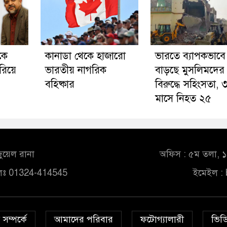
কে
কানাডা থেকে হাজারো
ভারতে ব্যাপকভাবে
রিয়ে
ভারতীয় নাগরিক
বাড়ছে মুসলিমদের
বহিষ্কার
বিরুদ্ধে সহিংসতা, 
মাসে নিহত ২৫
ুয়েল রানা
অফিস : ৫ম তলা, ১০
লঃ 01324-414545
ইমেইল :
সম্পর্কে
আমাদের পরিবার
ফটোগ্যালারী
ভিডি