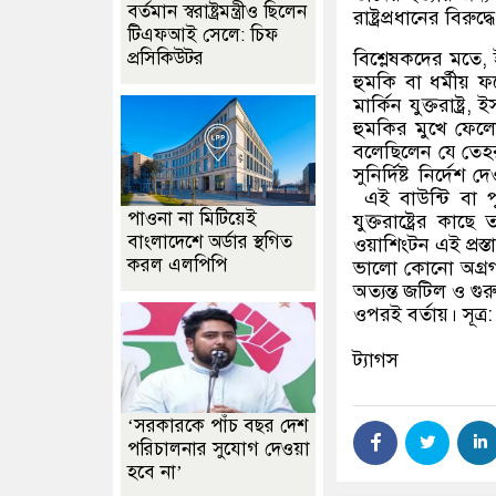
বর্তমান স্বরাষ্ট্রমন্ত্রীও ছিলেন
রাষ্ট্রপ্রধানের বিরুদ
টিএফআই সেলে: চিফ
প্রসিকিউটর
বিশ্লেষকদের মতে
,
হুমকি বা ধর্মীয় 
মার্কিন যুক্তরাষ্ট্র
,
ইস
হুমকির মুখে ফেলেছ
বলেছিলেন যে তেহর
সুনির্দিষ্ট নির্দে
এই বাউন্টি বা 
পাওনা না মিটিয়েই
যুক্তরাষ্ট্রের কা
বাংলাদেশে অর্ডার স্থগিত
ওয়াশিংটন এই প্রস্ত
করল এলপিপি
ভালো কোনো অগ্রগতি
অত্যন্ত জটিল ও গুর
ওপরই বর্তায়। সূত্র
ট্যাগস
‘সরকারকে পাঁচ বছর দেশ
পরিচালনার সুযোগ দেওয়া
হবে না’