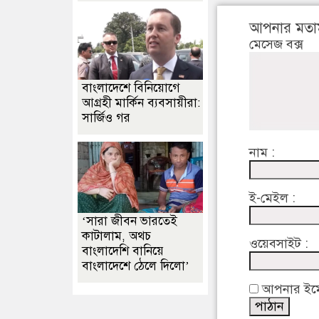
আপনার মতা
মেসেজ বক্স
বাংলাদেশে বিনিয়োগে
আগ্রহী মার্কিন ব্যবসায়ীরা:
সার্জিও গর
নাম :
ই-মেইল :
‘সারা জীবন ভারতেই
কাটালাম, অথচ
ওয়েবসাইট :
বাংলাদেশি বানিয়ে
বাংলাদেশে ঠেলে দিলো’
আপনার ইমেইল