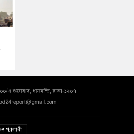
৩
০/এ শুক্রাবাদ, ধানমন্ডি, ঢাকা-১২০৭
bd24report@gmail.com
ও গ্যালারী