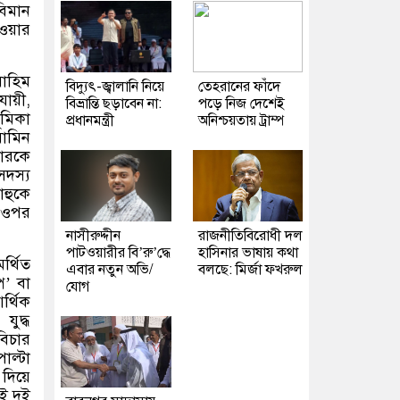
বিমান
ওয়ার
রাহিম
বিদ্যুৎ-জ্বালানি নিয়ে
তেহরানের ফাঁদে
ায়ী
,
বিভ্রান্তি ছড়াবেন না:
পড়ে নিজ দেশেই
ূমিকা
প্রধানমন্ত্রী
অনিশ্চয়তায় ট্রাম্প
়ামিন
পারকে
দস্য
াহুকে
র ওপর
নাসীরুদ্দীন
রাজনীতিবিরোধী দল
পাটওয়ারীর বি’রু’দ্ধে
হাসিনার ভাষায় কথা
্থিত
এবার নতুন অভি/
বলছে: মির্জা ফখরুল
প
’
বা
যোগ
র্থিক
যুদ্ধ
বিচার
াল্টা
 দিয়ে
ই দুই