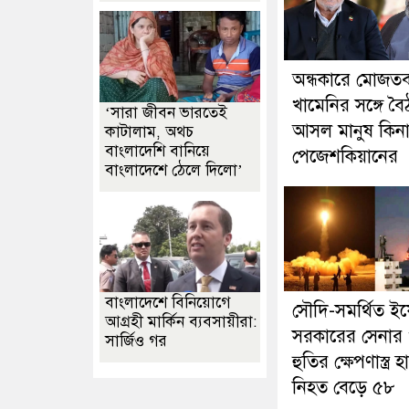
অন্ধকারে মোজতব
খামেনির সঙ্গে বৈ
‘সারা জীবন ভারতেই
আসল মানুষ কিনা প
কাটালাম, অথচ
বাংলাদেশি বানিয়ে
পেজেশকিয়ানের
বাংলাদেশে ঠেলে দিলো’
বাংলাদেশে বিনিয়োগে
সৌদি-সমর্থিত ই
আগ্রহী মার্কিন ব্যবসায়ীরা:
সরকারের সেনার
সার্জিও গর
হুতির ক্ষেপণাস্ত্র 
নিহত বেড়ে ৫৮