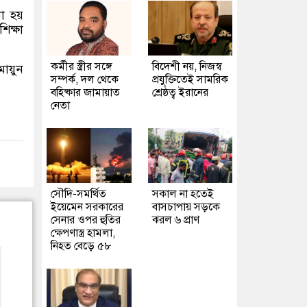
না হয়
িক্ষা
কর্মীর স্ত্রীর সঙ্গে
বিদেশী নয়, নিজস্ব
মায়ুন
সম্পর্ক, দল থেকে
প্রযুক্তিতেই সামরিক
বহিষ্কার জামায়াত
শ্রেষ্ঠত্ব ইরানের
নেতা
সৌদি-সমর্থিত
সকাল না হতেই
ইয়েমেন সরকারের
বাসচাপায় সড়কে
সেনার ওপর হুতির
ঝরল ৬ প্রাণ
ক্ষেপণাস্ত্র হামলা,
নিহত বেড়ে ৫৮