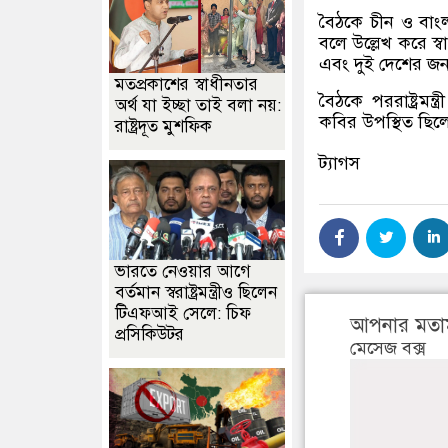
বৈঠকে চীন ও বাংল
বলে উল্লেখ করে স্
এবং দুই দেশের জনগ
মতপ্রকাশের স্বাধীনতার
বৈঠকে পররাষ্ট্রমন্
অর্থ যা ইচ্ছা তাই বলা নয়:
কবির উপস্থিত ছিল
রাষ্ট্রদূত মুশফিক
ট্যাগস
ভারতে নেওয়ার আগে
বর্তমান স্বরাষ্ট্রমন্ত্রীও ছিলেন
টিএফআই সেলে: চিফ
আপনার মতা
প্রসিকিউটর
মেসেজ বক্স