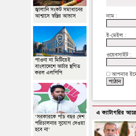
জ্বালানি সংকট সমাধানের
নাম :
আশ্বাসে স্বস্তির আভাস
ই-মেইল :
ওয়েবসাইট :
পাওনা না মিটিয়েই
বাংলাদেশে অর্ডার স্থগিত
করল এলপিপি
আপনার ইমেইল
এ ক্যাটাগরির আর
‘সরকারকে পাঁচ বছর দেশ
পরিচালনার সুযোগ দেওয়া
হবে না’