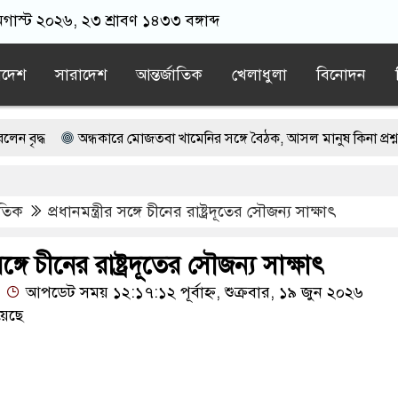
অগাস্ট ২০২৬, ২৩ শ্রাবণ ১৪৩৩ বঙ্গাব্দ
াদেশ
সারাদেশ
আন্তর্জাতিক
খেলাধুলা
বিনোদন
অন্ধকারে মোজতবা খামেনির সঙ্গে বৈঠক, আসল মানুষ কিনা প্রশ্ন পেজেশক
 ওমরাহ উপহার, আবেগে ভাসল বিদায়ের মুহূর্ত
াতিক
প্রধানমন্ত্রীর সঙ্গে চীনের রাষ্ট্রদূতের সৌজন্য সাক্ষাৎ
ষ্কার জামায়াত নেতা
বিদেশী নয়, নিজস্ব প্রযুক্তিতেই সামরিক শ্রেষ্ঠত্ব ইরানের
সকাল না হতেই বাসচাপায় সড়কে ঝরল ৬ প্রাণ
 সঙ্গে চীনের রাষ্ট্রদূতের সৌজন্য সাক্ষাৎ
আপডেট সময় ১২:১৭:১২ পূর্বাহ্ন, শুক্রবার, ১৯ জুন ২০২৬
য়েছে