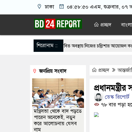
ঢাকা
০৪:৫৮:৫০ এএম
, শুক্রবার, ০৭ 
প্রচ্ছদ
বাংল
শিরোনাম ::
দি সন্তানেরা না করে, তাই জীবিত অবস্থায় নিজের চল্লিশার আয়োজন করলেন বৃদ্ধ
 দেখিয়ে স্কুল শিক্ষার্থীদের মিছিলে নিলেন যুবলীগ নেতা
মসজিদের ইমামকে
প্রচ্ছদ
আন্তর্জ
জনপ্রিয় সংবাদ
ুব শিগগির’ শেষ হতে পারে: ট্রাম্প
কর্মীর স্ত্রীর সঙ্গে সম্পর্ক, দল থেকে বহি
 ইয়েমেন সরকারের সেনার ওপর হুতির ক্ষেপণাস্ত্র হামলা, নিহত বেড়ে ৫৮
প্রধানমন্ত্রীর
ডেস্ক রিপোর্ট
তান হাইকমিশনারের বাসায় আগুন, স্ত্রীসহ আইসিইউতে
৭৮ বার পড়া হ
মন্ত্রিসভা থেকে বাদ পড়তে
পারেন অনেকেই, নতুন
করে আলোচনায় যেসব
নাম