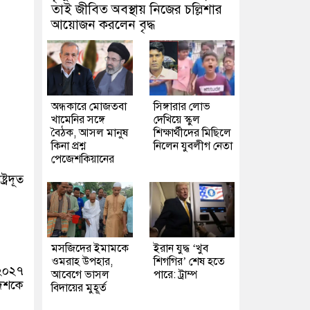
তাই জীবিত অবস্থায় নিজের চল্লিশার
আয়োজন করলেন বৃদ্ধ
অন্ধকারে মোজতবা
সিঙ্গারার লোভ
খামেনির সঙ্গে
দেখিয়ে স্কুল
বৈঠক, আসল মানুষ
শিক্ষার্থীদের মিছিলে
কিনা প্রশ্ন
নিলেন যুবলীগ নেতা
পেজেশকিয়ানের
্রদূত
মসজিদের ইমামকে
ইরান যুদ্ধ ‘খুব
ওমরাহ উপহার,
শিগগির’ শেষ হতে
-২০২৭
আবেগে ভাসল
পারে: ট্রাম্প
দেশকে
বিদায়ের মুহূর্ত