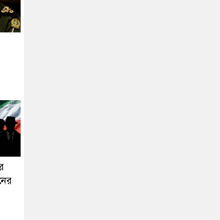
র
ানের