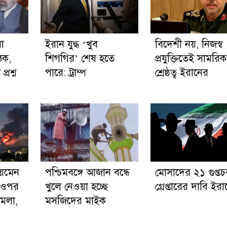
া
ইরান যুদ্ধ ‘খুব
বিদেশী নয়, নিজস্ব
ঠক,
শিগগির’ শেষ হতে
প্রযুক্তিতেই সামরিক
্রশ্ন
পারে: ট্রাম্প
শ্রেষ্ঠত্ব ইরানের
য়েমেন
পশ্চিমবঙ্গে আজান বন্ধে
মোসাদের ২১ গুপ্তচ
 ওপর
খুলে নেওয়া হচ্ছে
গ্রেপ্তারের দাবি ইর
হামলা,
মসজিদের মাইক