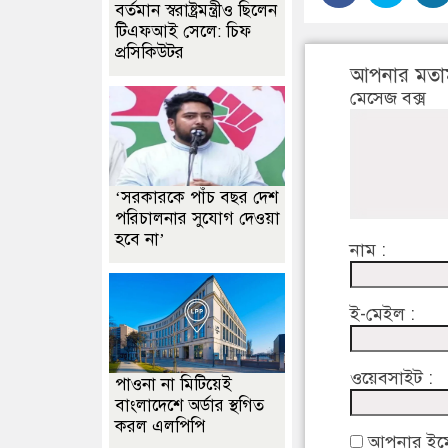
বর্তমান স্বরাষ্ট্রমন্ত্রীও ছিলেন
টিএফআই সেলে: চিফ
প্রসিকিউটর
আপনার মতা
মেসেজ বক্স
‘সরকারকে পাঁচ বছর দেশ
পরিচালনার সুযোগ দেওয়া
হবে না’
নাম :
ই-মেইল :
ওয়েবসাইট :
পাওনা না মিটিয়েই
বাংলাদেশে অর্ডার স্থগিত
করল এলপিপি
আপনার ইমেইল