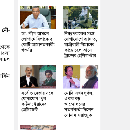
া
নৌ-
আ. লীগ আমলে
নিয়ন্ত্রণকক্ষের সঙ্গে
লোপাটে বিপাকে ২
যোগাযোগে ব্যাঘাত,
কোটি আমানতকারী:
যাত্রীবাহী বিমানের
 থেকে
গভর্নর
কাছে চলে আসে
ারস্য
ট্রাম্পের হেলিকপ্টার
লাচল
র্কিন
সর্বোচ্চ নেতার সঙ্গে
মোদি এখন দুর্বল,
যোগাযোগ ‘খুব
এবার বড়
কঠিন’: ইরানের
আন্দোলনের
প্রেসিডেন্ট
সতর্কবার্তা দিলেন
সোনাম ওয়াংচুক