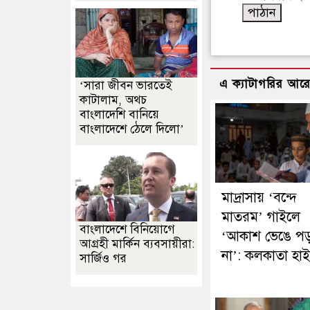
এ ক্যাটাগরির আর
‘সারা জীবন ভারতেই
কাটালাম, অথচ
বাংলাদেশি বানিয়ে
বাংলাদেশে ঠেলে দিলো’
মাদ্রাসায় ‘বন্দে
মাতরম’ গাইলে
বাংলাদেশে বিনিয়োগে
‘আকাশ ভেঙে পড
আগ্রহী মার্কিন ব্যবসায়ীরা:
না’: কলকাতা হাই
সার্জিও গর