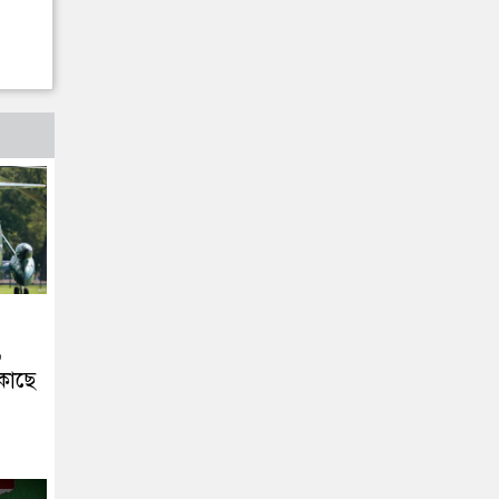
,
 কাছে