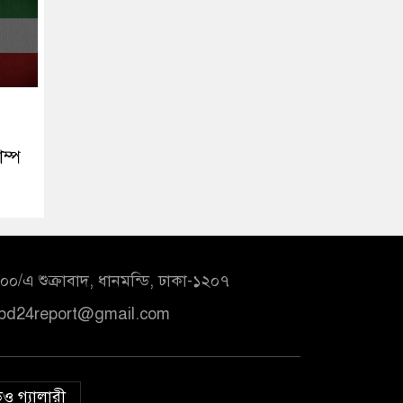
ম্প
০/এ শুক্রাবাদ, ধানমন্ডি, ঢাকা-১২০৭
bd24report@gmail.com
ও গ্যালারী