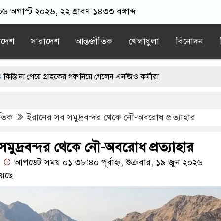
 ০৬ অগাস্ট ২০২৬, ২২ শ্রাবণ ১৪৩৩ বঙ্গাব্দ
াদেশ
সারাদেশ
আন্তর্জাতিক
খেলাধুলা
বিনোদন
েয়ে গ্রাহকের গরু নিয়ে গেলেন এনজিও কর্মীরা
সায় ‘বন্দে মাতরম’ গাইলে ‘আকাশ ভেঙে পড়বে না’: কলকাতা হাইকোর্ট
ম্
াতিক
ইরানের সব সমুদ্রবন্দর থেকে নৌ-অবরোধ প্রত্যাহার
গাযোগে ব্যাঘাত, যাত্রীবাহী বিমানের কাছে চলে আসে ট্রাম্পের হেলিকপ্টার
় আন্দোলনের সতর্কবার্তা দিলেন সোনাম ওয়াংচুক
মুদ্রবন্দর থেকে নৌ-অবরোধ প্রত্যাহার
আপডেট সময় ০১:৩৮:৪০ পূর্বাহ্ন, শুক্রবার, ১৯ জুন ২০২৬
য়েছে