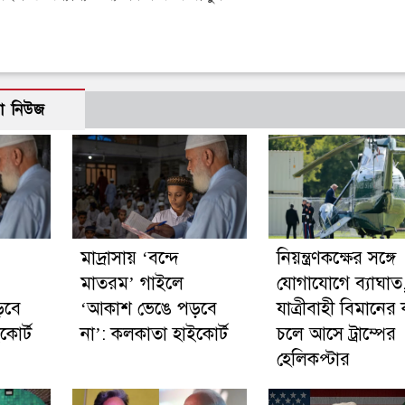
ো নিউজ
মাদ্রাসায় ‘বন্দে
নিয়ন্ত্রণকক্ষের সঙ্গে
মাতরম’ গাইলে
যোগাযোগে ব্যাঘাত
়বে
‘আকাশ ভেঙে পড়বে
যাত্রীবাহী বিমানের
কোর্ট
না’: কলকাতা হাইকোর্ট
চলে আসে ট্রাম্পের
হেলিকপ্টার