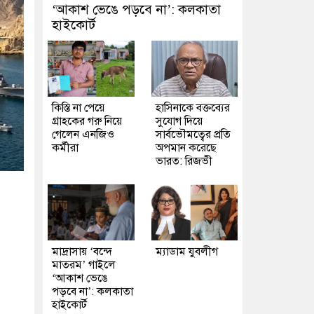
‘আকাশ ভেঙে পড়বে না’: কলকাতা
হাইকোর্ট
কিস্তি না পেয়ে
হাসিনাকে বক্তব্যের
গ্রাহকের গরু নিয়ে
সুযোগ দিয়ে
গেলেন এনজিও
সার্বভৌমত্বের প্রতি
কর্মীরা
অপমান করেছে
ভারত: রিজভী
মাদ্রাসায় ‘বন্দে
ম্যাডাম যুবলীগ
মাতরম’ গাইলে
‘আকাশ ভেঙে
পড়বে না’: কলকাতা
হাইকোর্ট