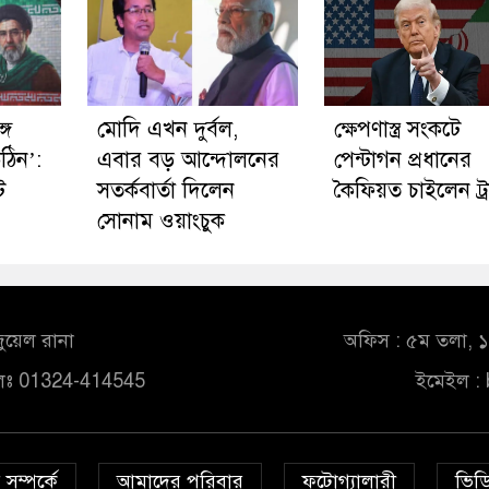
গে
মোদি এখন দুর্বল,
ক্ষেপণাস্ত্র সংকটে
ঠিন’:
এবার বড় আন্দোলনের
পেন্টাগন প্রধানের
ট
সতর্কবার্তা দিলেন
কৈফিয়ত চাইলেন ট্রা
সোনাম ওয়াংচুক
ুয়েল রানা
অফিস : ৫ম তলা, ১০
লঃ 01324-414545
ইমেইল :
সম্পর্কে
আমাদের পরিবার
ফটোগ্যালারী
ভিডি