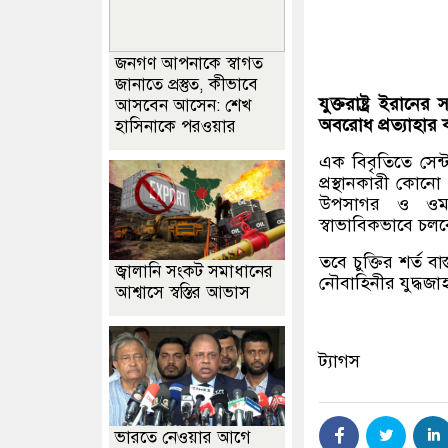
জনগণ আপনাকে স্বাগত
জানাতে প্রস্তুত, কীভাবে
যুক্তরাষ্ট্র
ইরানের
আসবেন আসেন: শেখ
অবরোধ
প্রত্যাহার
হাসিনাকে পরওয়ার
এক বিবৃতিতে সেন
প্রস্থানকারী কোনো
উপসাগর ও ওমান
স্বাভাবিকভাবে চলব
তবে চুক্তির শর্ত 
জ্বালানি সংকট সমাধানের
নৌবাহিনীর যুদ্ধজ
আশ্বাসে স্বস্তির আভাস
ট্যাগস
ভারতে নেওয়ার আগে