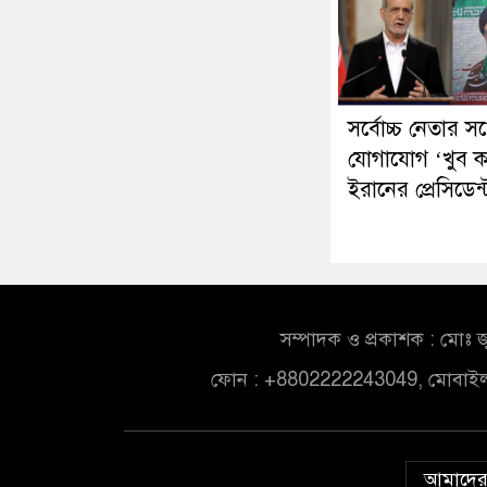
সর্বোচ্চ নেতার সঙ্
যোগাযোগ ‘খুব ক
ইরানের প্রেসিডেন্
সম্পাদক ও প্রকাশক : মোঃ জ
ফোন : +8802222243049, মোবাই
আমাদের 