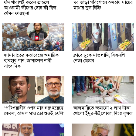
যদি খারাপই করেন তাহলে
ঘর ভাড়া পরিশোধে অসহায় মায়ের
আওয়ামী লীগের দোষ কী ছিল:
মাথার চুল বিক্রি
রুমিন ফারহানা
জামায়াতের কভারেজে অমায়িক
ক্লাবে ঢুকে মাতলামি, বিএনপি
ব্যবহার পান, জানালেন নারী
নেতা গ্রেপ্তার
সাংবাদিক
‘পাটওয়ারীর ওপর মার শুরু হয়েছে
আলমারিতে জমানো ২ লাখ টাকা
কেবল, আসল মার তো শুরুই হয়নি’
খেলো ইঁদুর-উইপোকা, নিঃস্ব কৃষক