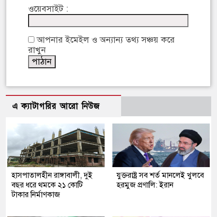
ওয়েবসাইট :
আপনার ইমেইল ও অন্যান্য তথ্য সঞ্চয় করে
রাখুন
এ ক্যাটাগরির আরো নিউজ
হাসপাতালহীন রাঙ্গাবালী, দুই
যুক্তরাষ্ট্র সব শর্ত মানলেই খুলবে
বছর ধরে থমকে ২১ কোটি
হরমুজ প্রণালি: ইরান
টাকার নির্মাণকাজ