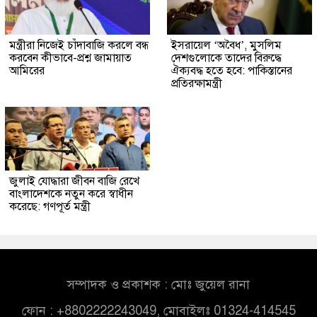
মন্ত্রীরা নিজেই চাঁদাবাজি করলে বন্ধ
ইসরায়েল ‘অবৈধ’, মুসলিম
করবেন কীভাবে-প্রশ্ন জামায়াত
দেশগুলোকে তাদের বিরুদ্ধে
আমিরের
ঐক্যবদ্ধ হতে হবে: পাকিস্তানের
প্রতিরক্ষামন্ত্রী
জুলাই যোদ্ধারা জীবন বাজি রেখে
বাংলাদেশকে নতুন করে স্বাধীন
করেছে: গণপূর্ত মন্ত্রী
সম্পাদক ও প্রকাশক : মোঃ জুয়েল রানা
ফোন : +8802222243049, মোবাইলঃ 01324-414545