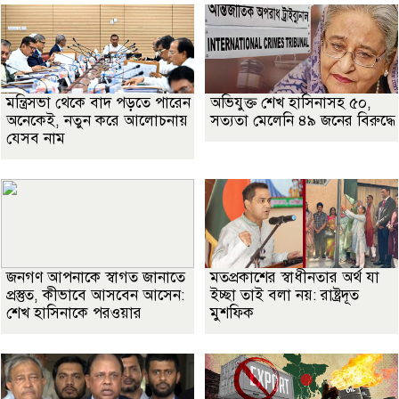
মন্ত্রিসভা থেকে বাদ পড়তে পারেন
অভিযুক্ত শেখ হাসিনাসহ ৫০,
অনেকেই, নতুন করে আলোচনায়
সত্যতা মেলেনি ৪৯ জনের বিরুদ্ধে
যেসব নাম
জনগণ আপনাকে স্বাগত জানাতে
মতপ্রকাশের স্বাধীনতার অর্থ যা
প্রস্তুত, কীভাবে আসবেন আসেন:
ইচ্ছা তাই বলা নয়: রাষ্ট্রদূত
শেখ হাসিনাকে পরওয়ার
মুশফিক