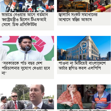
ভারতে নেওয়ার আগে বর্তমান
জ্বালানি সংকট সমাধানের
স্বরাষ্ট্রমন্ত্রীও ছিলেন টিএফআই
আশ্বাসে স্বস্তির আভাস
সেলে: চিফ প্রসিকিউটর
‘সরকারকে পাঁচ বছর দেশ
পাওনা না মিটিয়েই বাংলাদেশে
পরিচালনার সুযোগ দেওয়া হবে
অর্ডার স্থগিত করল এলপিপি
না’