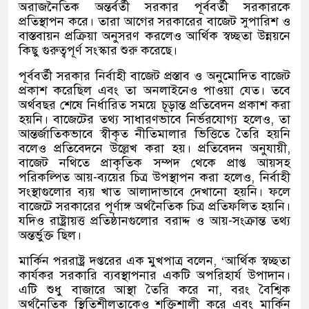
অরাজনৈতিক অন্তর্বর্তী সরকার পূর্ববর্তী সরকারকে
প্রতিস্থাপন করে। তারা আগের সরকারের বাজেট সুপারিশ ও
বাস্তবায়ন প্রক্রিয়া অনুসরণ করলেও আর্থিক স্বচ্ছতা উন্নয়নে
কিছু গুরুত্বপূর্ণ সংস্কার শুরু করেছে।
পূর্ববর্তী সরকার নির্বাহী বাজেট প্রস্তাব ও অনুমোদিত বাজেট
প্রকাশ করেছিল এবং তা অনলাইনেও পাওয়া যেত। তবে
অর্থবছর শেষে নির্ধারিত সময়ে চূড়ান্ত প্রতিবেদন প্রকাশ করা
হয়নি। বাজেটের তথ্য সাধারণভাবে নির্ভরযোগ্য হলেও, তা
আন্তর্জাতিকভাবে স্বীকৃত নীতিমালার ভিত্তিতে তৈরি হয়নি
বলেও প্রতিবেদনে উল্লেখ করা হয়। প্রতিবেদন অনুযায়ী,
বাজেট নথিতে প্রাকৃতিক সম্পদ থেকে প্রাপ্ত আয়সহ
পরিকল্পিত আয়-ব্যয়ের চিত্র উপস্থাপন করা হলেও, নির্বাহী
সংস্থাগুলোর ব্যয় খাত আলাদাভাবে দেখানো হয়নি। ফলে
বাজেটে সরকারের পূর্ণাঙ্গ অর্থনৈতিক চিত্র প্রতিফলিত হয়নি।
যদিও রাষ্ট্রায়ত্ত প্রতিষ্ঠানগুলোর বরাদ্দ ও আয়-সংক্রান্ত তথ্য
অন্তর্ভুক্ত ছিল।
মার্কিন পররাষ্ট্র দপ্তরের এক মুখপাত্র বলেন, ‘আর্থিক স্বচ্ছতা
কার্যকর সরকারি ব্যবস্থাপনার একটি অপরিহার্য উপাদান।
এটি শুধু বাজারে আস্থা তৈরি করে না, বরং বৈশ্বিক
অর্থনৈতিক স্থিতিশীলতাকেও শক্তিশালী করে এবং মার্কিন