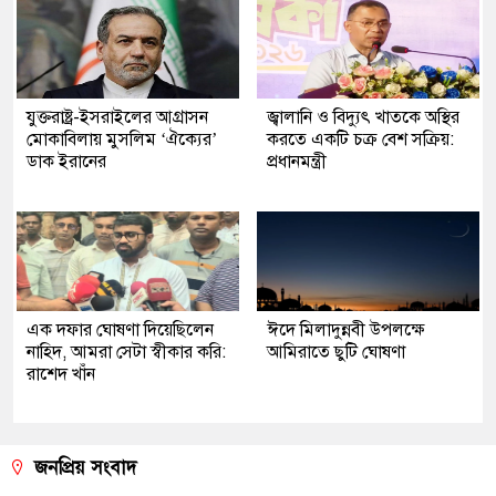
যুক্তরাষ্ট্র-ইসরাইলের আগ্রাসন
জ্বালানি ও বিদ্যুৎ খাতকে অস্থির
মোকাবিলায় মুসলিম ‘ঐক্যের’
করতে একটি চক্র বেশ সক্রিয়:
ডাক ইরানের
প্রধানমন্ত্রী
এক দফার ঘোষণা দিয়েছিলেন
ঈদে মিলাদুন্নবী উপলক্ষে
নাহিদ, আমরা সেটা স্বীকার করি:
আমিরাতে ছুটি ঘোষণা
রাশেদ খাঁন
জনপ্রিয় সংবাদ