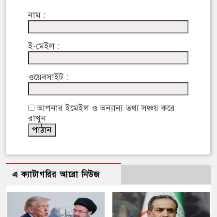
নাম :
ই-মেইল :
ওয়েবসাইট :
আপনার ইমেইল ও অন্যান্য তথ্য সঞ্চয় করে
রাখুন
এ ক্যাটাগরির আরো নিউজ