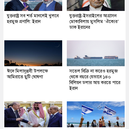
যুক্তরাষ্ট্র সব শর্ত মানলেই খুলবে
যুক্তরাষ্ট্র-ইসরাইলের আগ্রাসন
হরমুজ প্রণালি: ইরান
মোকাবিলায় মুসলিম ‘ঐক্যের’
ডাক ইরানের
ঈদে মিলাদুন্নবী উপলক্ষে
সতেল বিক্রি না করেও হরমুজ
আমিরাতে ছুটি ঘোষণা
থেকে বছরে যেভাবে ১৪০
বিলিয়ন ডলার আয় করতে পারে
ইরান