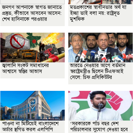
জনগণ আপনাকে স্বাগত জানাতে
মতপ্রকাশের স্বাধীনতার অর্থ যা
প্রস্তুত, কীভাবে আসবেন আসেন:
ইচ্ছা তাই বলা নয়: রাষ্ট্রদূত
শেখ হাসিনাকে পরওয়ার
মুশফিক
জ্বালানি সংকট সমাধানের
ভারতে নেওয়ার আগে বর্তমান
আশ্বাসে স্বস্তির আভাস
স্বরাষ্ট্রমন্ত্রীও ছিলেন টিএফআই
সেলে: চিফ প্রসিকিউটর
পাওনা না মিটিয়েই বাংলাদেশে
‘সরকারকে পাঁচ বছর দেশ
অর্ডার স্থগিত করল এলপিপি
পরিচালনার সুযোগ দেওয়া হবে