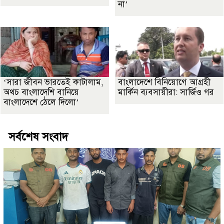
না’
‘সারা জীবন ভারতেই কাটালাম,
বাংলাদেশে বিনিয়োগে আগ্রহী
অথচ বাংলাদেশি বানিয়ে
মার্কিন ব্যবসায়ীরা: সার্জিও গর
বাংলাদেশে ঠেলে দিলো’
সর্বশেষ সংবাদ