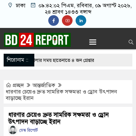
ঢাকা
০৯:৪২:০৩ পিএম
, রবিবার, ০৯ অগাস্ট ২০২৬,
২৪ শ্রাবণ ১৪৩৩ বঙ্গাব্দ
শিরোনাম ::
নলাইন জুয়া খেলার সময় হাতেনাতে ৪ জন গ্রেপ্তার
 করেন তাহলে আওয়ামী লীগের দোষ কী ছিল: রুমিন
প্রচ্ছদ
আন্তর্জাতিক
ধারণার চেয়েও দ্রুত সামরিক সক্ষমতা ও ড্রোন উৎপাদন
বাড়াচ্ছে ইরান
িশোধে অসহায় মায়ের মাথার চুল বিক্রি
ভারেজে অমায়িক ব্যবহার পান, জানালেন নারী
ধারণার চেয়েও দ্রুত সামরিক সক্ষমতা ও ড্রোন
উৎপাদন বাড়াচ্ছে ইরান
ডেস্ক রিপোর্ট