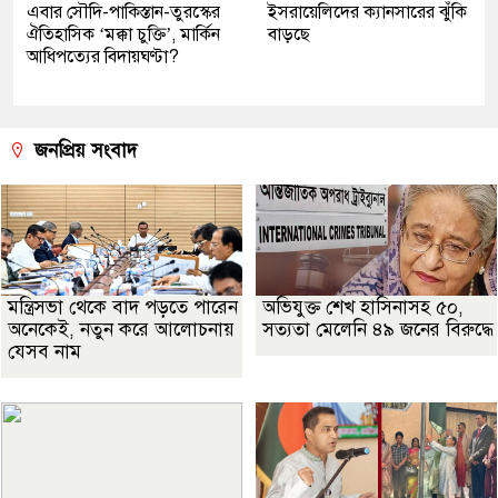
এবার সৌদি-পাকিস্তান-তুরস্কের
ইসরায়েলিদের ক্যানসারের ঝুঁকি
ঐতিহাসিক ‘মক্কা চুক্তি’, মার্কিন
বাড়ছে
আধিপত্যের বিদায়ঘণ্টা?
জনপ্রিয় সংবাদ
মন্ত্রিসভা থেকে বাদ পড়তে পারেন
অভিযুক্ত শেখ হাসিনাসহ ৫০,
অনেকেই, নতুন করে আলোচনায়
সত্যতা মেলেনি ৪৯ জনের বিরুদ্ধে
যেসব নাম