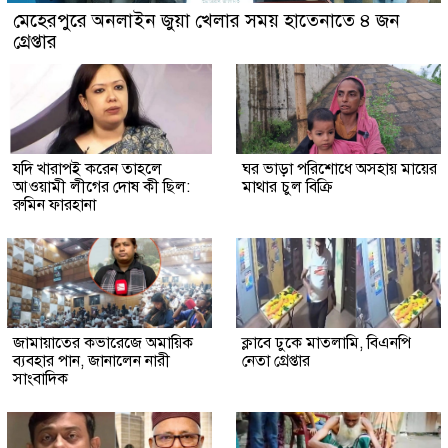
মেহেরপুরে অনলাইন জুয়া খেলার সময় হাতেনাতে ৪ জন
গ্রেপ্তার
যদি খারাপই করেন তাহলে
ঘর ভাড়া পরিশোধে অসহায় মায়ের
আওয়ামী লীগের দোষ কী ছিল:
মাথার চুল বিক্রি
রুমিন ফারহানা
জামায়াতের কভারেজে অমায়িক
ক্লাবে ঢুকে মাতলামি, বিএনপি
ব্যবহার পান, জানালেন নারী
নেতা গ্রেপ্তার
সাংবাদিক