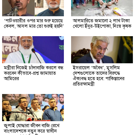
‘পাটওয়ারীর ওপর মার শুরু হয়েছে
আলমারিতে জমানো ২ লাখ টাকা
কেবল, আসল মার তো শুরুই হয়নি’
খেলো ইঁদুর-উইপোকা, নিঃস্ব কৃষক
মন্ত্রীরা নিজেই চাঁদাবাজি করলে বন্ধ
ইসরায়েল ‘অবৈধ’, মুসলিম
করবেন কীভাবে-প্রশ্ন জামায়াত
দেশগুলোকে তাদের বিরুদ্ধে
আমিরের
ঐক্যবদ্ধ হতে হবে: পাকিস্তানের
প্রতিরক্ষামন্ত্রী
জুলাই যোদ্ধারা জীবন বাজি রেখে
বাংলাদেশকে নতুন করে স্বাধীন