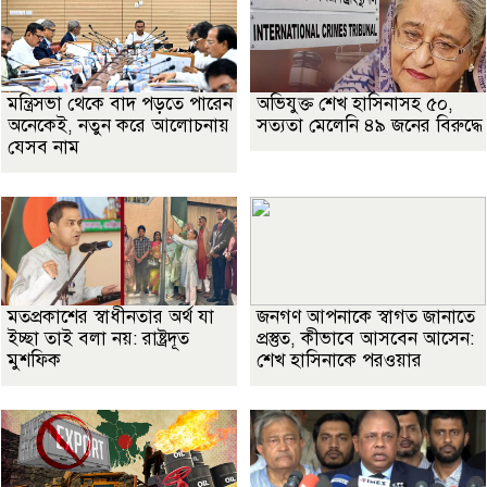
মন্ত্রিসভা থেকে বাদ পড়তে পারেন
অভিযুক্ত শেখ হাসিনাসহ ৫০,
অনেকেই, নতুন করে আলোচনায়
সত্যতা মেলেনি ৪৯ জনের বিরুদ্ধে
যেসব নাম
মতপ্রকাশের স্বাধীনতার অর্থ যা
জনগণ আপনাকে স্বাগত জানাতে
ইচ্ছা তাই বলা নয়: রাষ্ট্রদূত
প্রস্তুত, কীভাবে আসবেন আসেন:
মুশফিক
শেখ হাসিনাকে পরওয়ার