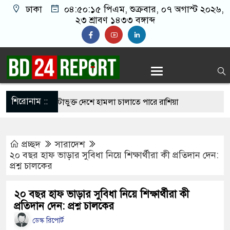
ঢাকা
০৪:৫০:১৬ পিএম
, শুক্রবার, ০৭ অগাস্ট ২০২৬,
২৩ শ্রাবণ ১৪৩৩ বঙ্গাব্দ
শিরোনাম ::
ক্ষা করতে ন্যাটোভুক্ত দেশে হামলা চালাতে পারে রাশিয়া
্ট সার্কিটে আগুনে ঘর পুড়ে ছাই, অক্ষত পবিত্র কোরআন
প্রচ্ছদ
সারাদেশ
াসানের মাথায় বোতল ছুঁড়লো কে, ভিডিওতে কী আছে?
২০ বছর হাফ ভাড়ার সুবিধা নিয়ে শিক্ষার্থীরা কী প্রতিদান দেন:
প্রশ্ন চালকের
গের অভিযোগে জাবি ছাত্রদলের যুগ্ম আহ্বায়ককে কারণ
শ
২০ বছর হাফ ভাড়ার সুবিধা নিয়ে শিক্ষার্থীরা কী
প্রতিদান দেন: প্রশ্ন চালকের
িপির মব সৃষ্টির সুযোগ নিতে পারে আওয়ামী লীগ:
ডেস্ক রিপোর্ট