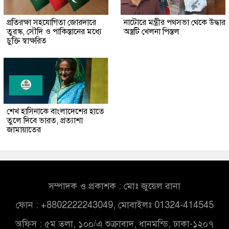
প্রতিরক্ষা সহযোগিতা জোরদারে
নাটোরে মন্ত্রীর পথসভা থেকে উদ্ধার
তুরস্ক, সৌদি ও পাকিস্তানের মধ্যে
অস্ত্রটি খেলনা পিস্তল
চুক্তি স্বাক্ষরিত
শেখ হাসিনাকে বাংলাদেশের হাতে
তুলে দিবে ভারত, প্রত্যাশা
জামায়াতের
সম্পাদক ও প্রকাশক : মোঃ জুয়েল রানা
ফোন : +8802222243049, মোবাইলঃ 01324-414545
অফিস : ৫ম তলা, ১০০/এ শুক্রাবাদ, ধানমন্ডি, ঢাকা-১২০৭