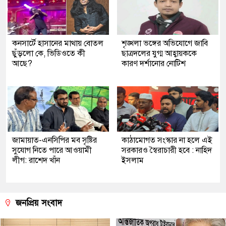
কনসার্টে হাসানের মাথায় বোতল
শৃঙ্খলা ভঙ্গের অভিযোগে জাবি
ছুঁড়লো কে, ভিডিওতে কী
ছাত্রদলের যুগ্ম আহ্বায়ককে
আছে?
কারণ দর্শানোর নোটিশ
জামায়াত-এনসিপির মব সৃষ্টির
কাঠামোগত সংস্কার না হলে এই
সুযোগ নিতে পারে আওয়ামী
সরকারও স্বৈরাচারী হবে : নাহিদ
লীগ: রাশেদ খাঁন
ইসলাম
জনপ্রিয় সংবাদ