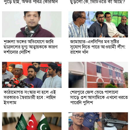
পুড়ে ছাই, অক্ষত পবিত্র কোরআন
ছুঁড়লো কে, ভিডিওতে কী আছে?
শৃঙ্খলা ভঙ্গের অভিযোগে জাবি
জামায়াত-এনসিপির মব সৃষ্টির
ছাত্রদলের যুগ্ম আহ্বায়ককে কারণ
সুযোগ নিতে পারে আওয়ামী লীগ:
দর্শানোর নোটিশ
রাশেদ খাঁন
কাঠামোগত সংস্কার না হলে এই
শেরপুরে জেল ভেঙে পালানো
সরকারও স্বৈরাচারী হবে : নাহিদ
সাড়ে ৩শ আসামিকে এখনো ধরতে
ইসলাম
পারেনি পুলিশ