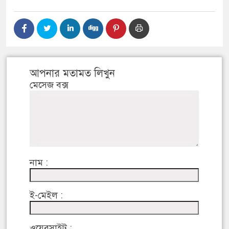
আপনার মতামত লিখুন
মেসেজ বক্স
নাম :
ই-মেইল :
ওয়েবসাইট :