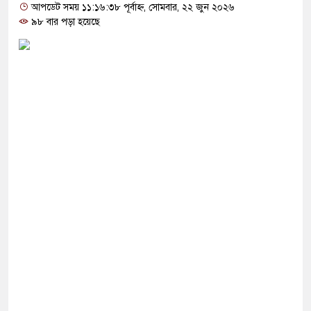
আপডেট সময় ১১:১৬:৩৮ পূর্বাহ্ন, সোমবার, ২২ জুন ২০২৬
৯৮ বার পড়া হয়েছে
স্কার না হলে এই সরকারও স্বৈরাচারী হবে : নাহিদ
েল ভেঙে পালানো সাড়ে ৩শ আসামিকে এখনো ধরতে
হযোগিতা জোরদারে তুরস্ক, সৌদি ও পাকিস্তানের মধ্যে
ীর পথসভা থেকে উদ্ধার অস্ত্রটি খেলনা পিস্তল
ে বাংলাদেশের হাতে তুলে দিবে ভারত, প্রত্যাশা