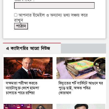
আপনার ইমেইল ও অন্যান্য তথ্য সঞ্চয় করে
রাখুন
এ ক্যাটাগরির আরো নিউজ
সক্ষমতা পরীক্ষা করতে
বিদ্যুতের শর্ট সার্কিটে আগুনে ঘর
ন্যাটোভুক্ত দেশে হামলা
পুড়ে ছাই, অক্ষত পবিত্র
চালাতে পারে রাশিয়া
কোরআন