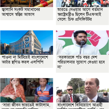
জ্বালানি সংকট সমাধানের
ভারতে নেওয়ার আগে বর্তমান
আশ্বাসে স্বস্তির আভাস
স্বরাষ্ট্রমন্ত্রীও ছিলেন টিএফআই
সেলে: চিফ প্রসিকিউটর
পাওনা না মিটিয়েই বাংলাদেশে
‘সরকারকে পাঁচ বছর দেশ
অর্ডার স্থগিত করল এলপিপি
পরিচালনার সুযোগ দেওয়া হবে
না’
‘সারা জীবন ভারতেই কাটালাম,
বাংলাদেশে বিনিয়োগে আগ্রহী