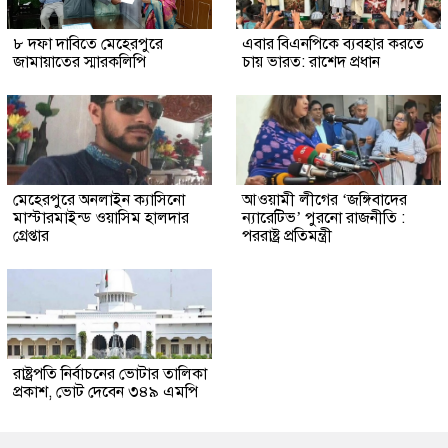
৮ দফা দাবিতে মেহেরপুরে
এবার বিএনপিকে ব্যবহার করতে
জামায়াতের স্মারকলিপি
চায় ভারত: রাশেদ প্রধান
মেহেরপুরে অনলাইন ক্যাসিনো
আওয়ামী লীগের ‘জঙ্গিবাদের
মাস্টারমাইন্ড ওয়াসিম হালদার
ন্যারেটিভ’ পুরনো রাজনীতি :
গ্রেপ্তার
পররাষ্ট্র প্রতিমন্ত্রী
রাষ্ট্রপতি নির্বাচনের ভোটার তালিকা
প্রকাশ, ভোট দেবেন ৩৪৯ এমপি