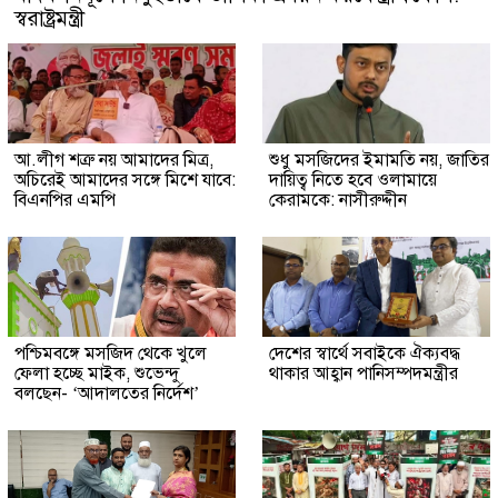
স্বরাষ্ট্রমন্ত্রী
আ.লীগ শত্রু নয় আমাদের মিত্র,
শুধু মসজিদের ইমামতি নয়, জাতির
অচিরেই আমাদের সঙ্গে মিশে যাবে:
দায়িত্ব নিতে হবে ওলামায়ে
বিএনপির এমপি
কেরামকে: নাসীরুদ্দীন
পশ্চিমবঙ্গে মসজিদ থেকে খুলে
দেশের স্বার্থে সবাইকে ঐক্যবদ্ধ
ফেলা হচ্ছে মাইক, শুভেন্দু
থাকার আহ্বান পানিসম্পদমন্ত্রীর
বলছেন- ‘আদালতের নির্দেশ’