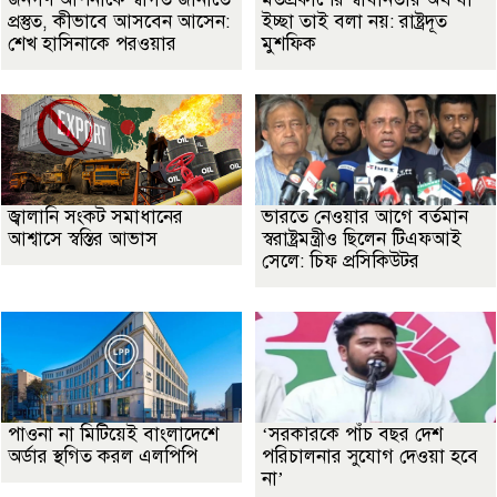
প্রস্তুত, কীভাবে আসবেন আসেন:
ইচ্ছা তাই বলা নয়: রাষ্ট্রদূত
শেখ হাসিনাকে পরওয়ার
মুশফিক
জ্বালানি সংকট সমাধানের
ভারতে নেওয়ার আগে বর্তমান
আশ্বাসে স্বস্তির আভাস
স্বরাষ্ট্রমন্ত্রীও ছিলেন টিএফআই
সেলে: চিফ প্রসিকিউটর
পাওনা না মিটিয়েই বাংলাদেশে
‘সরকারকে পাঁচ বছর দেশ
অর্ডার স্থগিত করল এলপিপি
পরিচালনার সুযোগ দেওয়া হবে
না’