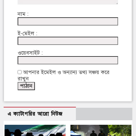
নাম :
ই-মেইল :
ওয়েবসাইট :
আপনার ইমেইল ও অন্যান্য তথ্য সঞ্চয় করে
রাখুন
এ ক্যাটাগরির আরো নিউজ