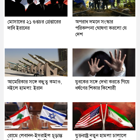
মোসাদের ২১ গুপ্তচর গ্রেপ্তারের
অপরাধ দমনে সংস্কার
দাবি ইরানের
পরিকল্পনা ঘোষণা করলো যে
দেশ
আমেরিকার সঙ্গে বন্ধুত্ব কমাও,
যুবকের সঙ্গে দেখা করতে গিয়ে
নইলে হামলা: ইরান
ধর্ষণের শিকার কিশোরী
রোমে লেবানন-ইসরাইল চূড়ান্ত
যুক্তরাষ্ট্র নতুন হামলা চালালে