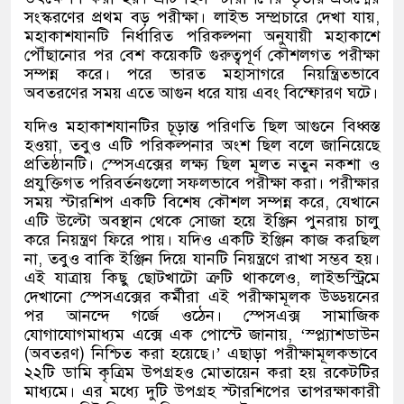
সংস্করণের প্রথম বড় পরীক্ষা। লাইভ সম্প্রচারে দেখা যায়
,
মহাকাশযানটি নির্ধারিত পরিকল্পনা অনুযায়ী মহাকাশে
পৌঁছানোর পর বেশ কয়েকটি গুরুত্বপূর্ণ কৌশলগত পরীক্ষা
সম্পন্ন করে। পরে ভারত মহাসাগরে নিয়ন্ত্রিতভাবে
অবতরণের সময় এতে আগুন ধরে যায় এবং বিস্ফোরণ ঘটে।
যদিও মহাকাশযানটির চূড়ান্ত পরিণতি ছিল আগুনে বিধ্বস্ত
হওয়া
,
তবুও এটি পরিকল্পনার অংশ ছিল বলে জানিয়েছে
প্রতিষ্ঠানটি। স্পেসএক্সের লক্ষ্য ছিল মূলত নতুন নকশা ও
প্রযুক্তিগত পরিবর্তনগুলো সফলভাবে পরীক্ষা করা। পরীক্ষার
সময় স্টারশিপ একটি বিশেষ কৌশল সম্পন্ন করে
,
যেখানে
এটি উল্টো অবস্থান থেকে সোজা হয়ে ইঞ্জিন পুনরায় চালু
করে নিয়ন্ত্রণ ফিরে পায়। যদিও একটি ইঞ্জিন কাজ করছিল
না
,
তবুও বাকি ইঞ্জিন দিয়ে যানটি নিয়ন্ত্রণে রাখা সম্ভব হয়।
এই যাত্রায় কিছু ছোটখাটো ত্রুটি থাকলেও
,
লাইভস্ট্রিমে
দেখানো স্পেসএক্সের কর্মীরা এই পরীক্ষামূলক উড্ডয়নের
পর আনন্দে গর্জে ওঠেন। স্পেসএক্স সামাজিক
যোগাযোগমাধ্যম এক্সে এক পোস্টে জানায়
, ‘
স্প্ল্যাশডাউন
(
অবতরণ
)
নিশ্চিত করা হয়েছে।
’
এছাড়া পরীক্ষামূলকভাবে
২২টি ডামি কৃত্রিম উপগ্রহও মোতায়েন করা হয় রকেটটির
মাধ্যমে। এর মধ্যে দুটি উপগ্রহ স্টারশিপের তাপরক্ষাকারী