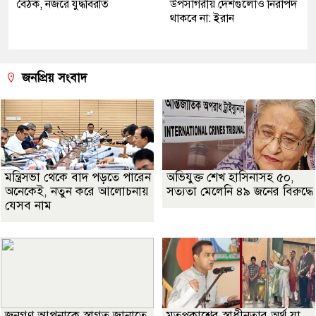
বৈঠক, নজরে যুদ্ধবিরতি
উপসাগরীয় দেশগুলোও নিরাপদ
থাকবে না: ইরান
জনপ্রিয় সংবাদ
মন্ত্রিসভা থেকে বাদ পড়তে পারেন
অভিযুক্ত শেখ হাসিনাসহ ৫০,
অনেকেই, নতুন করে আলোচনায়
সত্যতা মেলেনি ৪৯ জনের বিরুদ্ধে
যেসব নাম
জনগণ আপনাকে স্বাগত জানাতে
মতপ্রকাশের স্বাধীনতার অর্থ যা