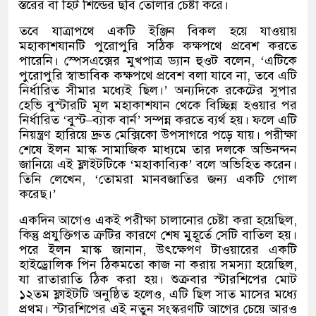
স্তরের বা হিট শিল্ডের ছবি তোলার চেষ্টা করে।
তবে যাত্রাপথে একটি ইঞ্জিন বিকল হয়ে যাওয়ায়
মহাকাশযানটি পুরোপুরি সঠিক কক্ষপথে প্রবেশ করতে
পারেনি। স্পেসএক্সের মুখপাত্র ড্যান হুওট বলেন
, ‘
এটিকে
পুরোপুরি স্বাভাবিক কক্ষপথে প্রবেশ বলা যাবে না
,
তবে এটি
নির্ধারিত সীমার মধ্যেই ছিল।
’
অন্যদিকে রকেটের সুপার
হেভি বুস্টারটি মূল মহাকাশযান থেকে বিচ্ছিন্ন হওয়ার পর
নির্ধারিত
‘
বুস্ট
–
ব্যাক বার্ন
’
সম্পন্ন করতে ব্যর্থ হয়। ফলে এটি
নিয়ন্ত্রণ হারিয়ে দ্রুত মেক্সিকো উপসাগরে পড়ে যায়। পরীক্ষা
শেষে ইলন মাস্ক সামাজিক মাধ্যমে তার দলকে অভিনন্দন
জানিয়ে এই ফ্লাইটটিকে
‘
মহাকাব্যিক
’
বলে অভিহিত করেন।
তিনি লেখেন
, ‘
তোমরা মানবজাতির জন্য একটি গোল
করেছ।
’
একদিন আগেও একই পরীক্ষা চালানোর চেষ্টা করা হয়েছিল
,
কিন্তু প্রযুক্তিগত ত্রুটির কারণে শেষ মুহূর্তে সেটি বাতিল হয়।
পরে ইলন মাস্ক জানান
,
উৎক্ষেপণ টাওয়ারের একটি
হাইড্রোলিক পিন ঠিকমতো কাজ না করায় সমস্যা হয়েছিল
,
যা রাতারাতি ঠিক করা হয়। শুক্রবার স্টারশিপের মোট
১২তম ফ্লাইটটি অনুষ্ঠিত হলেও
,
এটি ছিল সাত মাসের মধ্যে
প্রথম। স্টারশিপের এই নতুন সংস্করণটি আগের চেয়ে আরও