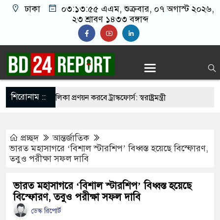
ঢাকা
০৩:১৩:৫৬ এএম
, শুক্রবার, ০৭ অগাস্ট ২০২৬,
২৩ শ্রাবণ ১৪৩৩ বঙ্গাব্দ
শিরোনাম ::
ির্মুহভাবে তালিকা প্রণয়ন করবে ট্রাস্কফোর্স: স্বরাষ্ট্রমন্ত্রী
নয় আমাদের মিত্র, অচিরেই আমাদের সঙ্গে মিশে যাবে:
প্রচ্ছদ
আন্তর্জাতিক
ভারত মহাসাগরে ‘বিশাল স্টারশিপ’ বিধ্বস্ত হয়েছে বিস্ফোরণ,
তবুও পরীক্ষা সফল দাবি
র ইমামতি নয়, জাতির দায়িত্ব নিতে হবে ওলামায়ে
দ্দীন
ভারত মহাসাগরে ‘বিশাল স্টারশিপ’ বিধ্বস্ত হয়েছে
বিস্ফোরণ, তবুও পরীক্ষা সফল দাবি
মসজিদ থেকে খুলে ফেলা হচ্ছে মাইক, শুভেন্দু বলছেন-
ডেস্ক রিপোর্ট