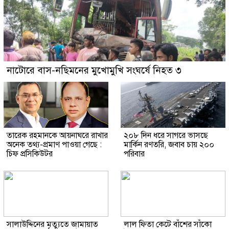
নাটোরে বাস-নছিমনের মুখোমুখি সংঘর্ষে নিহত ৩
তারেক রহমানকে আয়নাঘরে রাখার
২০৮ দিন ধরে সাগরে ভাসছে
অনেক তথ্য-প্রমাণ পাওয়া গেছে :
মার্কিন রণতরি, জবাব চায় ২০০
চিফ প্রসিকিউটর
পরিবার
সালাউদ্দিনের মৃত্যুতে জামায়াত
লাল ফিতা কেটে বাঁশের সাঁকো