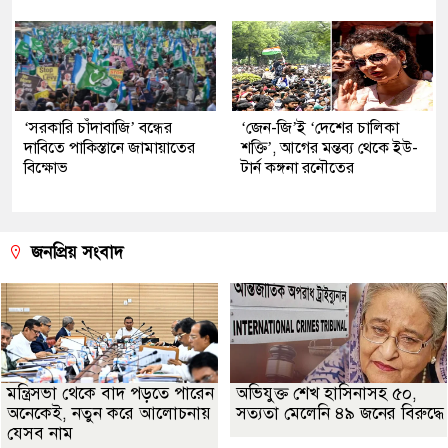
‘সরকারি চাঁদাবাজি’ বন্ধের
‘জেন-জি’ই ‘দেশের চালিকা
দাবিতে পাকিস্তানে জামায়াতের
শক্তি’, আগের মন্তব্য থেকে ইউ-
বিক্ষোভ
টার্ন কঙ্গনা রনৌতের
জনপ্রিয় সংবাদ
মন্ত্রিসভা থেকে বাদ পড়তে পারেন
অভিযুক্ত শেখ হাসিনাসহ ৫০,
অনেকেই, নতুন করে আলোচনায়
সত্যতা মেলেনি ৪৯ জনের বিরুদ্ধে
যেসব নাম