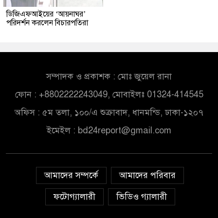
ডিজিএফআইয়ের ‘আয়নাঘর’
পরিদর্শন করলেন বিচারপতিরা
সম্পাদক ও প্রকাশক : মোঃ জুয়েল রানা
ফোন : +8802222243049, মোবাইলঃ 01324-414545
অফিস : ৫ম তলা, ১০০/এ শুক্রাবাদ, ধানমন্ডি, ঢাকা-১২০৭
ইমেইল :
bd24report@gmail.com
আমাদের সম্পর্কে
আমাদের পরিবার
ফটোগ্যালারী
ভিডিও গ্যালারী