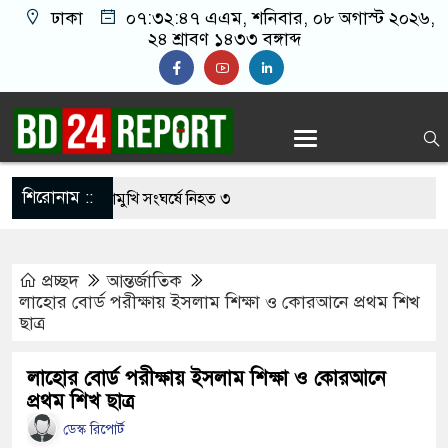
ঢাকা
০৭:৩২:৪৮ এএম
, শনিবার, ০৮ অগাস্ট ২০২৬,
২৪ শ্রাবণ ১৪৩৩ বঙ্গাব্দ
শিরোনাম ::
-নছিমনের মুখোমুখি সংঘর্ষে নিহত ৩
নকে আয়নাঘরে রাখার অনেক তথ্য-প্রমাণ পাওয়া গেছে :
প্রচ্ছদ
আন্তর্জাতিক
র
লাহোর বোর্ড পরীক্ষায় ইসলাম শিক্ষা ও কোরআনে প্রথম শিখ
ছাত্র
ে সাগরে ভাসছে মার্কিন রণতরি, জবাব চায় ২০০ পরিবার
র মৃত্যুতে জামায়াত আমিরের আবেগঘন বার্তা
লাহোর বোর্ড পরীক্ষায় ইসলাম শিক্ষা ও কোরআনে
প্রথম শিখ ছাত্র
েটে বাঁশের সাঁকো উদ্বোধন করলেন বিএনপি নেতা
ডেস্ক রিপোর্ট