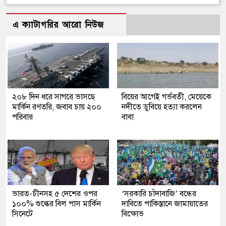
এ ক্যাটাগরির আরো নিউজ
২০৮ দিন ধরে সাগরে ভাসছে
বিয়ের আগেই গর্ভবতী, মেয়েকে
মার্কিন রণতরি, জবাব চায় ২০০
নদীতে ডুবিয়ে হত্যা করলেন
পরিবার
বাবা
ভারত-চীনসহ ৫ দেশের ওপর
‘সরকারি চাঁদাবাজি’ বন্ধের
১০০% শুল্কের বিল পাস মার্কিন
দাবিতে পাকিস্তানে জামায়াতের
সিনেটে
বিক্ষোভ