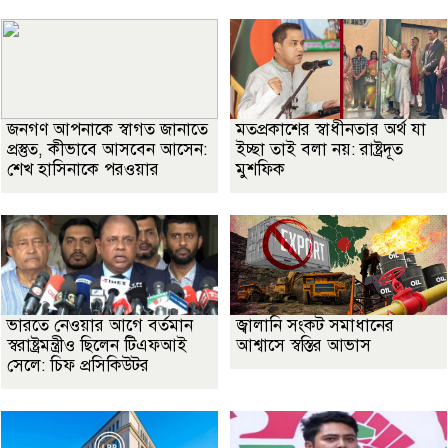
জনগণ আপনাকে স্বাগত জানাতে
মতপ্রকাশের স্বাধীনতার অর্থ যা
প্রস্তুত, কীভাবে আসবেন আসেন:
ইচ্ছা তাই বলা নয়: রাষ্ট্রদূত
শেখ হাসিনাকে পরওয়ার
মুশফিক
ভারতে নেওয়ার আগে বর্তমান
জ্বালানি সংকট সমাধানের
স্বরাষ্ট্রমন্ত্রীও ছিলেন টিএফআই
আশ্বাসে স্বস্তির আভাস
সেলে: চিফ প্রসিকিউটর