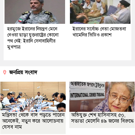
হরমুজে ইরানের নিয়ন্ত্রণ মেনে
ইরানের সর্বোচ্চ নেতা মোজতবা
নেওয়া ছাড়া যুক্তরাষ্ট্রের কোনো
খামেনির ভিডিও প্রকাশ
পথ নেই: ইরানি সেনাবাহিনীর
মুখপাত্র
জনপ্রিয় সংবাদ
মন্ত্রিসভা থেকে বাদ পড়তে পারেন
অভিযুক্ত শেখ হাসিনাসহ ৫০,
অনেকেই, নতুন করে আলোচনায়
সত্যতা মেলেনি ৪৯ জনের বিরুদ্ধে
যেসব নাম