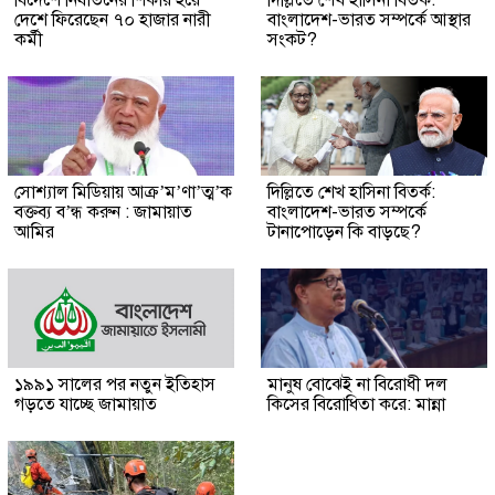
বিদেশে নির্যাতনের শিকার হয়ে
দিল্লিতে শেখ হাসিনা বিতর্ক:
দেশে ফিরেছেন ৭০ হাজার নারী
বাংলাদেশ-ভারত সম্পর্কে আস্থার
কর্মী
সংকট?
সোশ্যাল মিডিয়ায় আক্র’ম’ণা’ত্ম’ক
দিল্লিতে শেখ হাসিনা বিতর্ক:
বক্তব্য ব’ন্ধ করুন : জামায়াত
বাংলাদেশ-ভারত সম্পর্কে
আমির
টানাপোড়েন কি বাড়ছে?
১৯৯১ সালের পর নতুন ইতিহাস
মানুষ বোঝেই না বিরোধী দল
গড়তে যাচ্ছে জামায়াত
কিসের বিরোধিতা করে: মান্না