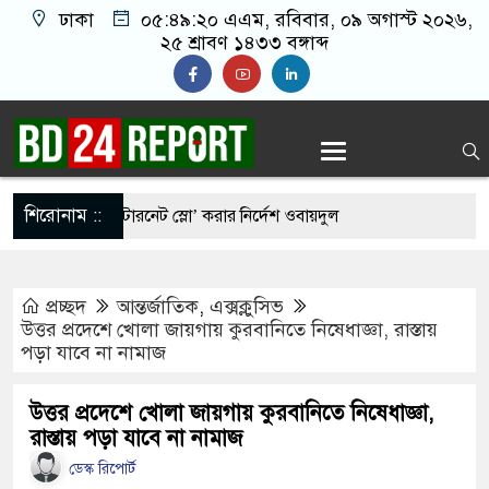
ঢাকা
০৫:৪৯:২১ এএম
, রবিবার, ০৯ অগাস্ট ২০২৬,
২৫ শ্রাবণ ১৪৩৩ বঙ্গাব্দ
শিরোনাম ::
ন্ধে পলককে ‘ইন্টারনেট স্লো’ করার নির্দেশ ওবায়দুল
প্রচ্ছদ
আন্তর্জাতিক
,
এক্সক্লুসিভ
রনেট স্লো করে দিতে বললে-পলক বলেন, নেত্রীর
উত্তর প্রদেশে খোলা জায়গায় কুরবানিতে নিষেধাজ্ঞা, রাস্তায়
পড়া যাবে না নামাজ
ে নেই
েলেন ৬ মন্ত্রী-প্রতিমন্ত্রী
উত্তর প্রদেশে খোলা জায়গায় কুরবানিতে নিষেধাজ্ঞা,
রাস্তায় পড়া যাবে না নামাজ
যাতনের শিকার হয়ে দেশে ফিরেছেন ৭০ হাজার নারী কর্মী
ডেস্ক রিপোর্ট