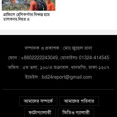
ব্রাজিলে হেলিকপ্টার বিধ্বস্ত হয়ে
চালকসহ নিহত ৪
সম্পাদক ও প্রকাশক : মোঃ জুয়েল রানা
ফোন : +8802222243049, মোবাইলঃ 01324-414545
অফিস : ৫ম তলা, ১০০/এ শুক্রাবাদ, ধানমন্ডি, ঢাকা-১২০৭
ইমেইল :
bd24report@gmail.com
আমাদের সম্পর্কে
আমাদের পরিবার
ফটোগ্যালারী
ভিডিও গ্যালারী