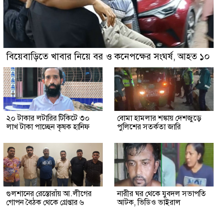
বিয়েবাড়িতে খাবার নিয়ে বর ও কনেপক্ষের সংঘর্ষ, আহত ১০
২০ টাকার লটারির টিকিটে ৩০
বোমা হামলার শঙ্কায় দেশজুড়ে
লাখ টাকা পাচ্ছেন কৃষক হানিফ
পুলিশের সতর্কতা জারি
গুলশানের রেস্তোরাঁয় আ.লীগের
নারীর ঘর থেকে যুবদল সভাপতি
গোপন বৈঠক থেকে গ্রেপ্তার ৬
আটক, ভিডিও ভাইরাল