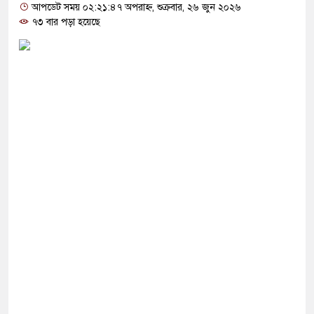
যোগ দিলেন জামায়াত বহিষ্কাকৃত গাজী নজরুলের ১২
আপডেট সময় ০২:২১:৪৭ অপরাহ্ন, শুক্রবার, ২৬ জুন ২০২৬
৭৩ বার পড়া হয়েছে
গ ফিরলে দায়ী থাকবে জামায়াত-এনসিপি: রাশেদ খাঁন
থা হারিয়েছে বর্তমান সরকার: নাহিদ ইসলাম
ীক্ষা করতে ন্যাটোভুক্ত দেশে হামলা চালাতে পারে রাশিয়া