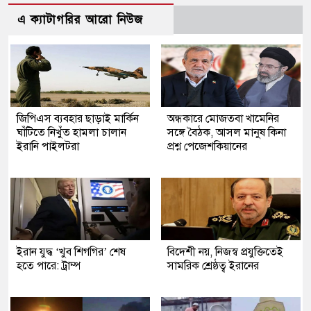
এ ক্যাটাগরির আরো নিউজ
জিপিএস ব্যবহার ছাড়াই মার্কিন
অন্ধকারে মোজতবা খামেনির
ঘাঁটিতে নিখুঁত হামলা চালান
সঙ্গে বৈঠক, আসল মানুষ কিনা
ইরানি পাইলটরা
প্রশ্ন পেজেশকিয়ানের
ইরান যুদ্ধ ‘খুব শিগগির’ শেষ
বিদেশী নয়, নিজস্ব প্রযুক্তিতেই
হতে পারে: ট্রাম্প
সামরিক শ্রেষ্ঠত্ব ইরানের