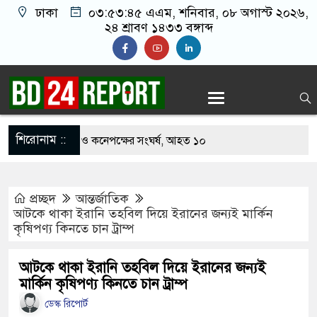
ঢাকা
০৩:৫৩:৪৬ এএম
, শনিবার, ০৮ অগাস্ট ২০২৬,
২৪ শ্রাবণ ১৪৩৩ বঙ্গাব্দ
শিরোনাম ::
 খাবার নিয়ে বর ও কনেপক্ষের সংঘর্ষ, আহত ১০
টারির টিকিটে ৩০ লাখ টাকা পাচ্ছেন কৃষক হানিফ
প্রচ্ছদ
আন্তর্জাতিক
র শঙ্কায় দেশজুড়ে পুলিশের সতর্কতা জারি
আটকে থাকা ইরানি তহবিল দিয়ে ইরানের জন্যই মার্কিন
কৃষিপণ্য কিনতে চান ট্রাম্প
েস্তোরাঁয় আ.লীগের গোপন বৈঠক থেকে গ্রেপ্তার ৬
থেকে যুবদল সভাপতি আটক, ভিডিও ভাইরাল
আটকে থাকা ইরানি তহবিল দিয়ে ইরানের জন্যই
মার্কিন কৃষিপণ্য কিনতে চান ট্রাম্প
গ ফিরলে দায়ী থাকবে জামায়াত-এনসিপি: রাশেদ খাঁন
ডেস্ক রিপোর্ট