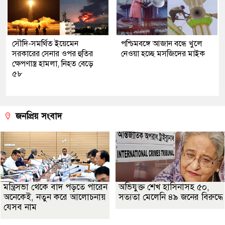
সৌদি-সমর্থিত ইয়েমেন
পশ্চিমবঙ্গে আজান বন্ধে খুলে
সরকারের সেনার ওপর হুতির
নেওয়া হচ্ছে মসজিদের মাইক
ক্ষেপণাস্ত্র হামলা, নিহত বেড়ে
৫৮
জনপ্রিয় সংবাদ
মন্ত্রিসভা থেকে বাদ পড়তে পারেন
অভিযুক্ত শেখ হাসিনাসহ ৫০,
অনেকেই, নতুন করে আলোচনায়
সত্যতা মেলেনি ৪৯ জনের বিরুদ্ধে
যেসব নাম