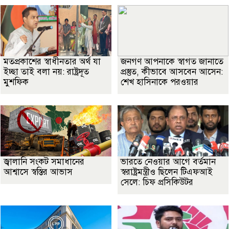
মতপ্রকাশের স্বাধীনতার অর্থ যা
জনগণ আপনাকে স্বাগত জানাতে
ইচ্ছা তাই বলা নয়: রাষ্ট্রদূত
প্রস্তুত, কীভাবে আসবেন আসেন:
মুশফিক
শেখ হাসিনাকে পরওয়ার
জ্বালানি সংকট সমাধানের
ভারতে নেওয়ার আগে বর্তমান
আশ্বাসে স্বস্তির আভাস
স্বরাষ্ট্রমন্ত্রীও ছিলেন টিএফআই
সেলে: চিফ প্রসিকিউটর