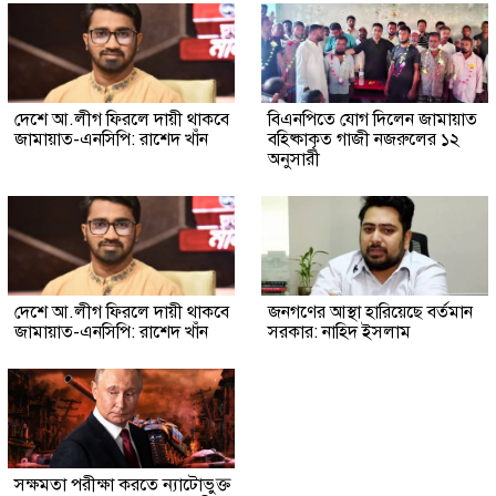
দেশে আ.লীগ ফিরলে দায়ী থাকবে
বিএনপিতে যোগ দিলেন জামায়াত
জামায়াত-এনসিপি: রাশেদ খাঁন
বহিষ্কাকৃত গাজী নজরুলের ১২
অনুসারী
দেশে আ.লীগ ফিরলে দায়ী থাকবে
জনগণের আস্থা হারিয়েছে বর্তমান
জামায়াত-এনসিপি: রাশেদ খাঁন
সরকার: নাহিদ ইসলাম
সক্ষমতা পরীক্ষা করতে ন্যাটোভুক্ত