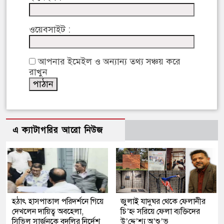
ওয়েবসাইট :
আপনার ইমেইল ও অন্যান্য তথ্য সঞ্চয় করে
রাখুন
এ ক্যাটাগরির আরো নিউজ
হঠাৎ হাসপাতাল পরিদর্শনে গিয়ে
জুলাই যাদুঘর থেকে ফেলানীর
দেখলেন দায়িত্ব অবহেলা,
চি’হ্ন সরিয়ে ফেলা ব্যক্তিদের
সিভিল সার্জনকে বদলির নির্দেশ
উ’দ্দে’শ্য অ’শু’ভ