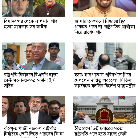
বিমানবন্দর থেকে সালমান শাহ
জামায়াত কখনো সিদ্ধান্তে স্থির
হত্যা মামলায় ডন আটক
থাকতে পারে না: রাষ্ট্রপতির প্রার্থীতা
নিয়ে রাশেদ খান
রাষ্ট্রপতি নির্বাচনে বিএনপি ছাড়া
হঠাৎ হাসপাতাল পরিদর্শনে গিয়ে
কেউ মনোনয়নপত্র নেননি: ইসি
দেখলেন দায়িত্ব অবহেলা, সিভিল
সচিব
সার্জনকে বদলির নির্দেশ স্বাস্থ্যমন্ত্রীর
বহিষ্কৃত গাজী নজরুল রাষ্ট্রপতি
ইতিহাসে দ্বিতীয়বারের মতো
নির্বাচনে ভোট দিতে পারবেন কি না
রাষ্ট্রপতি পদে হতে যাচ্ছে ভোট