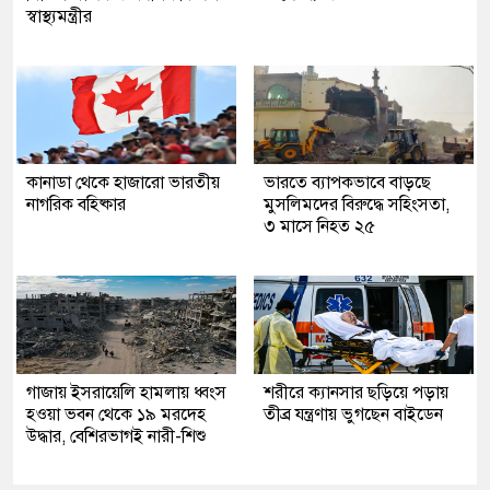
স্বাস্থ্যমন্ত্রীর
কানাডা থেকে হাজারো ভারতীয়
ভারতে ব্যাপকভাবে বাড়ছে
নাগরিক বহিষ্কার
মুসলিমদের বিরুদ্ধে সহিংসতা,
৩ মাসে নিহত ২৫
গাজায় ইসরায়েলি হামলায় ধ্বংস
শরীরে ক্যানসার ছড়িয়ে পড়ায়
হওয়া ভবন থেকে ১৯ মরদেহ
তীব্র যন্ত্রণায় ভুগছেন বাইডেন
উদ্ধার, বেশিরভাগই নারী-শিশু