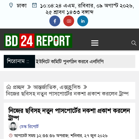
ঢাকা
১০:০৪:২৫ এএম
, রবিবার, ০৯ অগাস্ট ২০২৬,
২৫ শ্রাবণ ১৪৩৩ বঙ্গাব্দ
শিরোনাম ::
ধ্যে দেশের সব ইউনিটে কমিটি পুনর্গঠন করবে এনসিপি
থেকে সালমান শাহ হত্যা মামলায় ডন আটক
প্রচ্ছদ
আন্তর্জাতিক
,
এক্সক্লুসিভ
িদ্ধান্তে স্থির থাকতে পারে না: রাষ্ট্রপতির প্রার্থীতা
নিজের ছবিসহ নতুন পাসপোর্টের নকশা প্রকাশ করলেন ট্রাম্প
নিজের ছবিসহ নতুন পাসপোর্টের নকশা প্রকাশ করলেন
ির্বাচনে বিএনপি ছাড়া কেউ মনোনয়নপত্র নেননি: ইসি সচিব
ট্রাম্প
ডেস্ক রিপোর্ট
াল পরিদর্শনে গিয়ে দেখলেন দায়িত্ব অবহেলা, সিভিল
আপডেট সময় ১২:৩৩:৩৬ অপরাহ্ন, শনিবার, ২৭ জুন ২০২৬