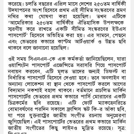
করেছে। চলতি বছরের এপ্রিল মাসে দেশের ২৫০তম বার্ষিকী
উদযাপনের অংশ হিসেবে প্রথম এই সীমিত সংস্করণের ভ্রমণ
নথির কথা ঘোষণা করা হয়েছিল। তখন এটিকে
‘
আমেরিকার ২৫০তম বার্ষিকীর ঐতিহাসিক উপলক্ষকে
স্মরণীয় করে রাখতে একটি সীমিত সংস্করণের ইউএস
পাসপোর্ট
’
হিসেবে অভিহিত করা হয়। এর সামনে
,
পেছনে
এবং ভেতরের কভারে কাস্টম আর্টওয়ার্ক ও উন্নত ছবি
থাকবে বলে জানানো হয়েছিল।
ওই সময় সিএনএন
–
কে এক কর্মকর্তা জানিয়েছিলেন
,
যারা
ওয়াশিংটন পাসপোর্ট এজেন্সিতে সরাসরি গিয়ে পাসপোর্ট
নবায়ন করবেন
,
এটি মূলত তাদের জন্যই ডিফল্ট বা
নির্ধারিত পাসপোর্ট হিসেবে দেওয়া হবে। তবে অনলাইন বা
অন্যান্য লোকেশন বা স্থান থেকে পাসপোর্ট করলে আগের
বিদ্যমান নকশাই বহাল থাকবে। বর্তমানে প্রচলিত মার্কিন
পাসপোর্টের ভেতরের প্রথম কভারে পার্সি মোরানের একটি
চিত্রকর্মের ছবি রয়েছে। এটি ফোর্ট ম্যাকহেনরিতে
বোমাবর্ষণের পরদিন সকালে ফ্রান্সিস স্কট কি
–
র আঁকা ছবি
,
যা পরে যুক্তরাষ্ট্রের জাতীয় সংগীত রচনায় অনুপ্রেরণা
জুগিয়েছিল। এই পাসপোর্টের ভেতরের প্রথম কভারে মার্কিন
জাতীয় সংগীতের কিছু লাইনও মুদ্রিত রয়েছে। সূত্র
: