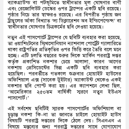
ব্যাকগ্রাউন্ড বা পটভূমিতে স্বাধীনতার মূল ঘোষণার বাণী
এবং রেজোলিউট ডেস্কের ওপর ট্রাম্পের একটি ছবি রয়েছে।
পৃষ্ঠার নিচে তার স্বাক্ষরও রয়েছে। এর বিপরীত পৃষ্ঠায় জন
ট্রাম্বুলের আঁকা বিখ্যাত
‘
দ্য ডিক্লারেশন অব ইন্ডিপেন্ডেন্স
’
বা
স্বাধীনতার ঘোষণার চিত্রকর্মের ছবি দেওয়া হয়েছে।
নতুন এই পাসপোর্টে ট্রাম্পের যে ছবিটি ব্যবহার করা হয়েছে
,
তা ওয়াশিংটনের স্মিথসোনিয়ান ন্যাশনাল পোর্ট্রেট গ্যালারিতে
থাকা রাষ্ট্রপতির প্রতিকৃতির ওপর ভিত্তি করে তৈরি বলে মনে
হচ্ছে। এটি চলতি বছরের শুরুর দিকে মার্কিন পররাষ্ট্র দপ্তর
কর্তৃক প্রকাশিত নকশার চেয়ে আলাদা
,
কারণ আগের
নকশায় প্রেসিডেন্টের ভিন্ন একটি ছবি ব্যবহার করা
হয়েছিল। পরবর্তীতে গতকাল শুক্রবার হোয়াইট হাউসের
অফিশিয়াল এক্স
(
সাবেক টুইটার
)
অ্যাকাউন্ট থেকেও একই
নকশার ছবি পোস্ট করা হয়। এর ক্যাপশনে লেখা ছিল
,
‘
আমেরিকার ২৫০তম বার্ষিকী স্মরণে নতুন ইউএস
পাসপোর্ট।
’
এই সর্বশেষ ছবিটিই স্মারক পাসপোর্টের অফিশিয়াল বা
চূড়ান্ত নকশা কি
–
না তা জানতে চাইলে হোয়াইট হাউস
বিষয়টি পররাষ্ট্র দপ্তরের দিকে ঠেলে দেয়। সিএনএন এ
বিষয়ে মন্তব্যের জন্য পররাষ্ট্র দপ্তরের সাথে যোগাযোগ