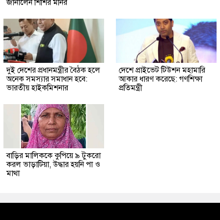
জানালেন শিশির মনির
দুই দেশের প্রধানমন্ত্রীর বৈঠক হলে
দেশে প্রাইভেট টিউশন মহামারি
অনেক সমস্যার সমাধান হবে:
আকার ধারণ করেছে: গণশিক্ষা
ভারতীয় হাইকমিশনার
প্রতিমন্ত্রী
বাড়ির মালিককে কুপিয়ে ৯ টুকরো
করল ভাড়াটিয়া, উদ্ধার হয়নি পা ও
মাথা