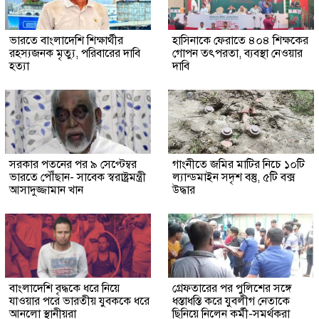
ভারতে বাংলাদেশি শিক্ষার্থীর
হাসিনাকে ফেরাতে ৪০৪ শিক্ষকের
রহস্যজনক মৃত্যু, পরিবারের দাবি
গোপন তৎপরতা, ব্যবস্থা নেওয়ার
হত্যা
দাবি
সরকার পতনের পর ৯ সেপ্টেম্বর
গাংনীতে জমির মাটির নিচে ১০টি
ভারতে পৌঁছান- সাবেক স্বরাষ্ট্রমন্ত্রী
ল্যান্ডমাইন সদৃশ বস্তু, ৫টি বক্স
আসাদুজ্জামান খান
উদ্ধার
বাংলাদেশি বৃদ্ধকে ধরে নিয়ে
গ্রেফতারের পর পুলিশের সঙ্গে
যাওয়ার পরে ভারতীয় যুবককে ধরে
ধস্তাধস্তি করে যুবলীগ নেতাকে
আনলো স্থানীয়রা
ছিনিয়ে নিলেন কর্মী-সমর্থকরা