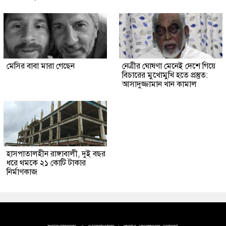
মেসির বাবা মারা গেছেন
নেত্রীর ঘোষণা মেনেই দেশে গিয়ে
বিচারের মুখোমুখি হতে প্রস্তুত:
আসাদুজ্জামান খান কামাল
হাসপাতালহীন রাঙ্গাবালী, দুই বছর
ধরে থমকে ২১ কোটি টাকার
নির্মাণকাজ