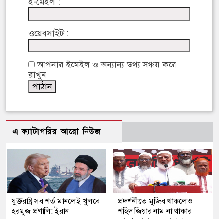
ই-মেইল :
ওয়েবসাইট :
আপনার ইমেইল ও অন্যান্য তথ্য সঞ্চয় করে
রাখুন
এ ক্যাটাগরির আরো নিউজ
যুক্তরাষ্ট্র সব শর্ত মানলেই খুলবে
প্রদর্শনীতে মুজিব থাকলেও
হরমুজ প্রণালি: ইরান
শহিদ জিয়ার নাম না থাকার