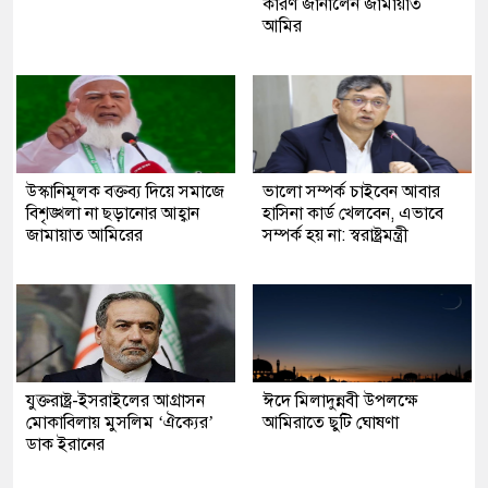
কারণ জানালেন জামায়াত
আমির
উস্কানিমূলক বক্তব্য দিয়ে সমাজে
ভালো সম্পর্ক চাইবেন আবার
বিশৃঙ্খলা না ছড়ানোর আহ্বান
হাসিনা কার্ড খেলবেন, এভাবে
জামায়াত আমিরের
সম্পর্ক হয় না: স্বরাষ্ট্রমন্ত্রী
যুক্তরাষ্ট্র-ইসরাইলের আগ্রাসন
ঈদে মিলাদুন্নবী উপলক্ষে
মোকাবিলায় মুসলিম ‘ঐক্যের’
আমিরাতে ছুটি ঘোষণা
ডাক ইরানের