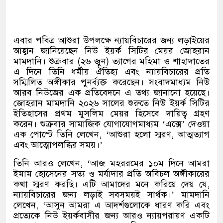
এবার পবিত্র আশুরা উপলক্ষে ন্যায়বিচারের জন্য লড়াইয়ের
আহ্বান জানিয়েছেন নিউ ইয়র্ক সিটির মেয়র জোহরান
মামদানি। শুক্রবার
(
২৬ জুন
)
ত্যাগের মহিমা ও শাহাদাতের
এ দিনে তিনি ধর্মীয় ঐতিহ্য এবং ন্যায়বিচারের প্রতি
সম্মিলিত অঙ্গীকার পুনর্ব্যক্ত করেছেন। সংবাদমাধ্যম নিউ
আরব নিউজের এক প্রতিবেদনে এ তথ্য জানানো হয়েছে।
জোহরান মামদানি ২০২৬ সালের শুরুতে নিউ ইয়র্ক সিটির
ইতিহাসের প্রথম মুসলিম মেয়র হিসেবে দায়িত্ব গ্রহণ
করেন। শুক্রবার সামাজিক যোগাযোগমাধ্যম
‘
এক্সে
’
দেওয়া
এক পোস্টে তিনি লেখেন
, ‘
আশুরা হলো স্মরণ
,
আত্মত্যাগ
এবং আত্মোপলব্ধির সময়।
’
তিনি আরও লেখেন
, ‘
আজ মহররমের ১০ম দিনে আমরা
ইমাম হোসেনের সত্য ও মর্যাদার প্রতি অবিচল অঙ্গীকারের
কথা স্মরণ করছি। এটি আমাদের মনে করিয়ে দেয় যে
,
ন্যায়বিচারের জন্য লড়াই সবসময়ই সার্থক।
’
মামদানি
লেখেন
, ‘
আসুন আমরা এ আদর্শগুলোকে ধারণ করি এবং
প্রত্যেকে নিউ ইয়র্কবাসীর জন্য আরও ন্যায়পরায়ণ একটি