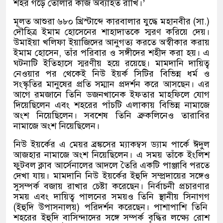
শহর গড়ে তোলার কাজ অব্যাহত রাখি।
’
মূলত আশুরা ৬৮০ খ্রিস্টাব্দে কারবালার যুদ্ধে মহানবীর
(
সা
.)
দৌহিত্র ইমাম হোসেনের শাহাদাতকে স্মরণ করিয়ে দেয়।
উমাইয়া খলিফা ইয়াজিদের আনুগত্য করতে অস্বীকার করায়
ইমাম হোসেন
,
তাঁর পরিবার ও সঙ্গীদের শহীদ করা হয়। এ
ঘটনাটি ইতিহাসে স্মরণীয় হয়ে রয়েছে। মামদানি দায়িত্ব
নেওয়ার পর থেকেই নিউ ইয়র্ক সিটির বিভিন্ন ধর্ম ও
সংস্কৃতির মানুষের প্রতি সম্মান প্রদর্শন করে আসছেন। এর
আগে রমজানে তিনি ডজনখানেক ইফতার মাহফিলে যোগ
দিয়েছিলেন এবং শহরের পাঁচটি এলাকায় বিভিন্ন নামাজে
অংশ নিয়েছিলেন। সবশেষ তিনি ব্রুকলিনেও তারাবির
নামাজে অংশ নিয়েছিলেন।
নিউ ইয়র্কের এ মেয়র ব্রঙ্কসের ম্যাকম্বস ড্যাম পার্কে ঈদুল
আজহার নামাজে অংশ নিয়েছিলেন। এ সময় তাঁকে ইংলিশ
ফুটবল ক্লাব আর্সেনালের আদলে তৈরি একটি পাঞ্জাবি পরতে
দেখা যায়। মামদানি নিউ ইয়র্কের ইহুদি সম্প্রদায়ের সঙ্গেও
সুসম্পর্ক বজায় রাখার চেষ্টা করেছেন। নির্বাচনী প্রচারণার
সময় এবং দায়িত্ব পালনের সময়ও তিনি স্থানীয় সিনাগগ
(
ইহুদি উপাসনালয়
)
পরিদর্শন করেছেন। পাশাপাশি তিনি
শহরের ইহুদি বাসিন্দাদের সঙ্গে সম্পর্ক বৃদ্ধির লক্ষ্যে রোশ