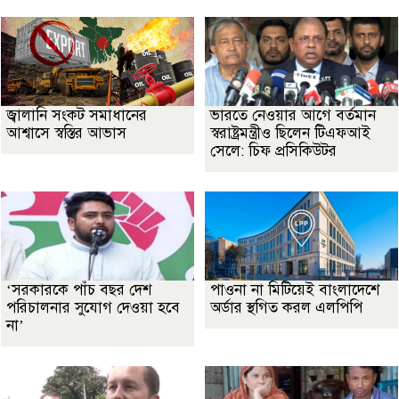
জ্বালানি সংকট সমাধানের
ভারতে নেওয়ার আগে বর্তমান
আশ্বাসে স্বস্তির আভাস
স্বরাষ্ট্রমন্ত্রীও ছিলেন টিএফআই
সেলে: চিফ প্রসিকিউটর
‘সরকারকে পাঁচ বছর দেশ
পাওনা না মিটিয়েই বাংলাদেশে
পরিচালনার সুযোগ দেওয়া হবে
অর্ডার স্থগিত করল এলপিপি
না’