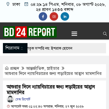
ঢাকা
০৪:২৯:১৫ পিএম
, শনিবার, ০৮ অগাস্ট ২০২৬,
২৪ শ্রাবণ ১৪৩৩ বঙ্গাব্দ
শিরোনাম ::
যুত্থান কারো পৈতৃক সম্পত্তি নয়: ইশরাক হোসেন
েশি শিক্ষার্থীর রহস্যজনক মৃত্যু, পরিবারের দাবি হত্যা
প্রচ্ছদ
আন্তর্জাতিক
,
স্লাইডার
রাতে ৪০৪ শিক্ষকের গোপন তৎপরতা, ব্যবস্থা নেওয়ার
আশুরার দিনে ন্যায়বিচারের জন্য লড়াইয়ের আহ্বান মামদানির
আশুরার দিনে ন্যায়বিচারের জন্য লড়াইয়ের আহ্বান
র ৯ সেপ্টেম্বর ভারতে পৌঁছান- সাবেক স্বরাষ্ট্রমন্ত্রী
মামদানির
ডেস্ক রিপোর্ট
ান
আপডেট সময় ০১:০২:৪০ অপরাহ্ন, শনিবার, ২৭ জুন ২০২৬