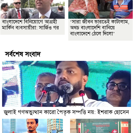
বাংলাদেশে বিনিয়োগে আগ্রহী
‘সারা জীবন ভারতেই কাটালাম,
মার্কিন ব্যবসায়ীরা: সার্জিও গর
অথচ বাংলাদেশি বানিয়ে
বাংলাদেশে ঠেলে দিলো’
সর্বশেষ সংবাদ
জুলাই গণঅভ্যুত্থান কারো পৈতৃক সম্পত্তি নয়: ইশরাক হোসেন