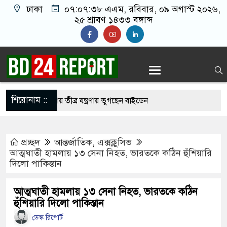
ঢাকা
০৭:০৭:৩৯ এএম
, রবিবার, ০৯ অগাস্ট ২০২৬,
২৫ শ্রাবণ ১৪৩৩ বঙ্গাব্দ
শিরোনাম ::
সার ছড়িয়ে পড়ায় তীব্র যন্ত্রণায় ভুগছেন বাইডেন
নেতাকে বেধ’ড়’ক পি’টি’য়ে হাসপাতালে পাঠাল নি’ষি’দ্ধ
প্রচ্ছদ
আন্তর্জাতিক
,
এক্সক্লুসিভ
আত্মঘাতী হামলায় ১৩ সেনা নিহত, ভারতকে কঠিন হুঁশিয়ারি
দিলো পাকিস্তান
মার লাইফের পার্ট: শাকিব খান
 বাংলাদেশের পতাকায় সাকিবের অটোগ্রাফ, ভাইরাল নেট
আত্মঘাতী হামলায় ১৩ সেনা নিহত, ভারতকে কঠিন
হুঁশিয়ারি দিলো পাকিস্তান
ডেস্ক রিপোর্ট