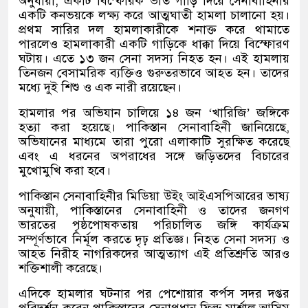
অনুযায়ী, একটি বিস্ফোরক ভর্তি গাড়ি দিয়ে সেনাবাহিনীর
একটি কনভয়কে লক্ষ্য করে আত্মঘাতী হামলা চালানো হয়।
প্রথম সারির দল হামলাকারীকে শনাক্ত করে থামাতে
পারলেও হামলাকারী একটি গাড়িকে ধাক্কা দিয়ে বিস্ফোরণ
ঘটায়। এতে ১৩ জন সেনা সদস্য নিহত হন। এই হামলায়
তিনজন বেসামরিক ব্যক্তিও গুরুতরভাবে আহত হন। তাদের
মধ্যে দুই শিশু ও এক নারী রয়েছেন।
হামলার পর অভিযান চালিয়ে ১৪ জন ‘খারিজি’ জঙ্গিকে
হত্যা করা হয়েছে। পাকিস্তান সেনাবাহিনী জানিয়েছে,
অভিযানের মাধ্যমে তারা পুরো এলাকাটি সুরক্ষিত করেছে
এবং এ ধরনের অপরাধের সঙ্গে জড়িতদের বিচারের
মুখোমুখি করা হবে।
পাকিস্তান সেনাবাহিনীর মিডিয়া উইং আইএসপিআরের ভাষ্য
অনুযায়ী, পাকিস্তানের সেনাবাহিনী ও তাদের জনগণ
ভারতের পৃষ্ঠপোষকতায় পরিচালিত জঙ্গি কার্যক্রম
সম্পূর্ণভাবে নির্মূল করতে দৃঢ় প্রতিজ্ঞ। নিহত সেনা সদস্য ও
আহত নিরীহ নাগরিকদের আত্মত্যাগ এই প্রতিশ্রুতি আরও
শক্তিশালী করেছে।
এদিকে হামলার ঘটনার পর পেশোয়ার কর্পস সদর দপ্তর