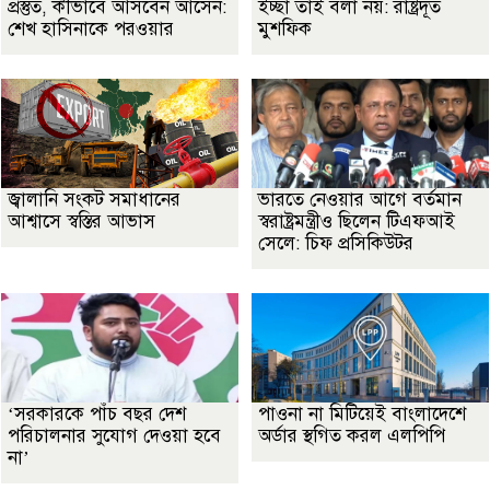
প্রস্তুত, কীভাবে আসবেন আসেন:
ইচ্ছা তাই বলা নয়: রাষ্ট্রদূত
শেখ হাসিনাকে পরওয়ার
মুশফিক
জ্বালানি সংকট সমাধানের
ভারতে নেওয়ার আগে বর্তমান
আশ্বাসে স্বস্তির আভাস
স্বরাষ্ট্রমন্ত্রীও ছিলেন টিএফআই
সেলে: চিফ প্রসিকিউটর
‘সরকারকে পাঁচ বছর দেশ
পাওনা না মিটিয়েই বাংলাদেশে
পরিচালনার সুযোগ দেওয়া হবে
অর্ডার স্থগিত করল এলপিপি
না’