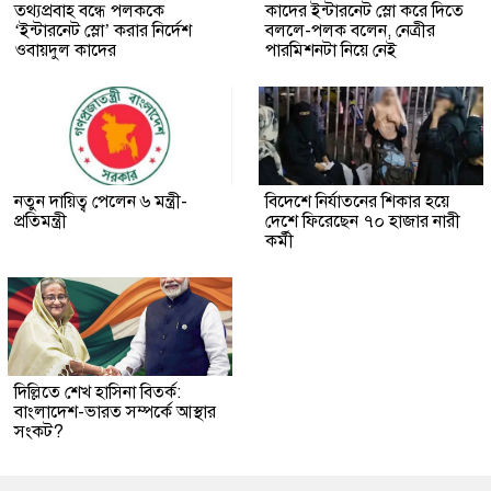
তথ্যপ্রবাহ বন্ধে পলককে
কাদের ইন্টারনেট স্লো করে দিতে
‘ইন্টারনেট স্লো’ করার নির্দেশ
বললে-পলক বলেন, নেত্রীর
ওবায়দুল কাদের
পারমিশনটা নিয়ে নেই
নতুন দায়িত্ব পেলেন ৬ মন্ত্রী-
বিদেশে নির্যাতনের শিকার হয়ে
প্রতিমন্ত্রী
দেশে ফিরেছেন ৭০ হাজার নারী
কর্মী
দিল্লিতে শেখ হাসিনা বিতর্ক:
বাংলাদেশ-ভারত সম্পর্কে আস্থার
সংকট?