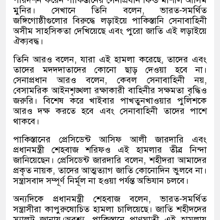
পরিদর্শন করেন পাকিস্তানের সেনাপ্রধান ফিল্ড মার্শাল আসিম
মুনির। সেখানে তিনি বলেন, ভারত-সমর্থিত
জঙ্গিগোষ্ঠীগুলোর বিরুদ্ধে লড়াইয়ে পাকিস্তানি সেনাবাহিনী
অসীম সাহসিকতা দেখিয়েছে এবং পুরো জাতি এই লড়াইয়ে
ঐক্যবদ্ধ।
তিনি আরও বলেন, যারা এই হামলা করেছে, তাদের এবং
তাদের মদদদাতাদের কোনো ছাড় দেওয়া হবে না।
সেনাপ্রধান আরও বলেন, কেবল সেনাবাহিনী নয়,
বেসামরিক আইনশৃঙ্খলা রক্ষাকারী বাহিনীর সক্ষমতা বৃদ্ধিও
জরুরি। বিশেষ করে খাইবার পাখতুনখাওয়ার পুলিশকে
আরও দক্ষ করতে হবে এবং সেনাবাহিনী তাদের পাশে
থাকবে।
পাকিস্তানের প্রেসিডেন্ট আসিফ আলী জারদারি এবং
প্রধানমন্ত্রী শেহবাজ শরিফও এই হামলার তীব্র নিন্দা
জানিয়েছেন। প্রেসিডেন্ট জারদারি বলেন, শহীদরা আমাদের
প্রকৃত নায়ক, তাদের আত্মত্যাগ জাতি কোনোদিন ভুলবে না।
সন্ত্রাসবাদ সম্পূর্ণ নির্মূল না হওয়া পর্যন্ত অভিযান চলবে।
অন্যদিকে প্রধানমন্ত্রী শেহবাজ বলেন, ভারত-সমর্থিত
সন্ত্রাসীরা কাপুরুষোচিত হামলা চালিয়েছে। জাতি শহীদদের
স্যালুট জানায়।অবশ্য, পাকিস্তানে প্রাণঘাতী এই হামলায়