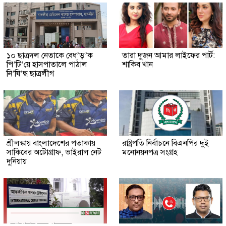
১০ ছাত্রদল নেতাকে বেধ’ড়’ক
তারা দুজন আমার লাইফের পার্ট:
পি’টি’য়ে হাসপাতালে পাঠাল
শাকিব খান
নি’ষি’দ্ধ ছাত্রলীগ
শ্রীলঙ্কায় বাংলাদেশের পতাকায়
রাষ্ট্রপতি নির্বাচনে বিএনপির দুই
সাকিবের অটোগ্রাফ, ভাইরাল নেট
মনোনয়নপত্র সংগ্রহ
দুনিয়ায়