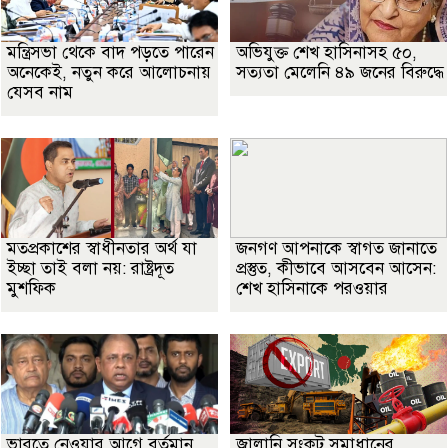
মন্ত্রিসভা থেকে বাদ পড়তে পারেন
অভিযুক্ত শেখ হাসিনাসহ ৫০,
অনেকেই, নতুন করে আলোচনায়
সত্যতা মেলেনি ৪৯ জনের বিরুদ্ধে
যেসব নাম
মতপ্রকাশের স্বাধীনতার অর্থ যা
জনগণ আপনাকে স্বাগত জানাতে
ইচ্ছা তাই বলা নয়: রাষ্ট্রদূত
প্রস্তুত, কীভাবে আসবেন আসেন:
মুশফিক
শেখ হাসিনাকে পরওয়ার
ভারতে নেওয়ার আগে বর্তমান
জ্বালানি সংকট সমাধানের