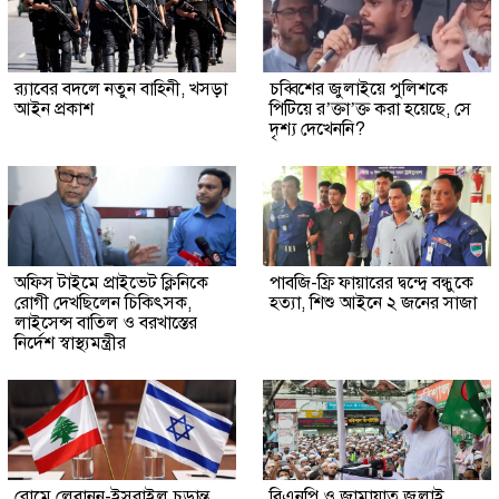
র‍্যাবের বদলে নতুন বাহিনী, খসড়া
চব্বিশের জুলাইয়ে পুলিশকে
আইন প্রকাশ
পিটিয়ে র’ক্তা’ক্ত করা হয়েছে, সে
দৃশ্য দেখেননি?
অফিস টাইমে প্রাইভেট ক্লিনিকে
পাবজি-ফ্রি ফায়ারের দ্বন্দ্বে বন্ধুকে
রোগী দেখছিলেন চিকিৎসক,
হত্যা, শিশু আইনে ২ জনের সাজা
লাইসেন্স বাতিল ও বরখাস্তের
নির্দেশ স্বাস্থ্যমন্ত্রীর
রোমে লেবানন-ইসরাইল চূড়ান্ত
বিএনপি ও জামায়াত জুলাই