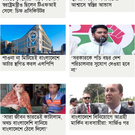
স্বরাষ্ট্রমন্ত্রীও ছিলেন টিএফআই
আশ্বাসে স্বস্তির আভাস
সেলে: চিফ প্রসিকিউটর
পাওনা না মিটিয়েই বাংলাদেশে
‘সরকারকে পাঁচ বছর দেশ
অর্ডার স্থগিত করল এলপিপি
পরিচালনার সুযোগ দেওয়া হবে
না’
‘সারা জীবন ভারতেই কাটালাম,
বাংলাদেশে বিনিয়োগে আগ্রহী
অথচ বাংলাদেশি বানিয়ে
মার্কিন ব্যবসায়ীরা: সার্জিও গর
বাংলাদেশে ঠেলে দিলো’