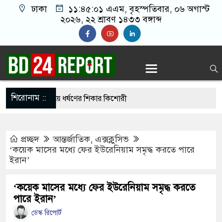
ঢাকা
১১:৪৫:০২ এএম
, বৃহস্পতিবার, ০৬ অগাস্ট
২০২৬, ২২ শ্রাবণ ১৪৩৩ বঙ্গাব্দ
শিরোনাম ::
 দেখা করতে গিয়ে ধর্ষণের শিকার কিশোরী
 বিএনপির ৬ নেতা
প্রচ্ছদ
আন্তর্জাতিক
,
এক্সক্লুসিভ
রগঞ্জে ফ্যামিলি কার্ড দেবেন প্রধানমন্ত্রী
‘কয়েক মাসের মধ্যে ফের ইউরেনিয়াম সমৃদ্ধ করতে পারে
ইরান’
ে নতুন বাহিনী, খসড়া আইন প্রকাশ
ইয়ে পুলিশকে পিটিয়ে র’ক্তা’ক্ত করা হয়েছে, সে দৃশ্য
‘কয়েক মাসের মধ্যে ফের ইউরেনিয়াম সমৃদ্ধ করতে
পারে ইরান’
ডেস্ক রিপোর্ট