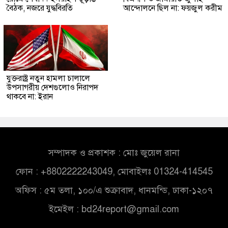
বৈঠক, নজরে যুদ্ধবিরতি
আন্দোলনে ছিল না: ফয়জুল করীম
যুক্তরাষ্ট্র নতুন হামলা চালালে
উপসাগরীয় দেশগুলোও নিরাপদ
থাকবে না: ইরান
সম্পাদক ও প্রকাশক : মোঃ জুয়েল রানা
ফোন : +8802222243049, মোবাইলঃ 01324-414545
অফিস : ৫ম তলা, ১০০/এ শুক্রাবাদ, ধানমন্ডি, ঢাকা-১২০৭
ইমেইল :
bd24report@gmail.com