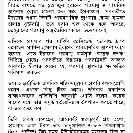
বিরত রাখতে গত ১৩ জুন ইরানের পরমাণু ও সামরিক
স্থাপনায় বোমা হামলা শুরু করে ইসরায়েল। পরবর্তীতে
ইরানের প্রধান তিনটি পারমাণবিক স্থাপনায় বোমা হামলা
চালায় যুক্তরাষ্ট্র। তবে ইরান শুরু থেকে বলে আসছে,
তেহরানের পরমাণু অস্ত্র তৈরির কোনো উদ্দেশ্য নেই।
এদিকে হামলার পর মার্কিন প্রেসিডেন্ট ডোনাল্ড ট্রাম্প
বলেছেন, মার্কিন হামলায় ইরানের পারমাণবিক স্থাপনা ধ্বংস
হয়েছে। এতে ইরানের পরমাণু কর্মসূচি ‘কয়েক দশক’
পিছিয়ে গেছে। পরবর্তীতে ইরানের পররাষ্ট্রমন্ত্রী আব্বাস
আরাগচি স্বীকার করেন যে, পরমাণু স্থাপনার ক্ষয়ক্ষতির
পরিমাণ ‘গুরুতর’।
তবে আন্তর্জাতিক আণবিক শক্তি সংস্থার মহাপরিচালক গ্রোসি
বলেন, এখনো কিছু টিকে আছে। শনিবার প্রকাশিত
সাক্ষাৎকারের প্রতিলিপি অনুযায়ী গ্রোসি বলেন, কয়েক
মাসের মধ্যে তারা সমৃদ্ধ ইউরেনিয়াম উৎপাদন করতে পারে,
বা তার চেয়ে কম।
তিনি আরও বলেছেন, আরেকটি গুরুত্বপূর্ণ প্রশ্ন হলো,
হামলার আগে ইরান তার আনুমানিক ৪০৮.৬ কিলোগ্রাম
(৯০০ পাউন্ড) উচ্চ সমৃদ্ধ ইউরেনিয়ামের মজুতের কিছু বা