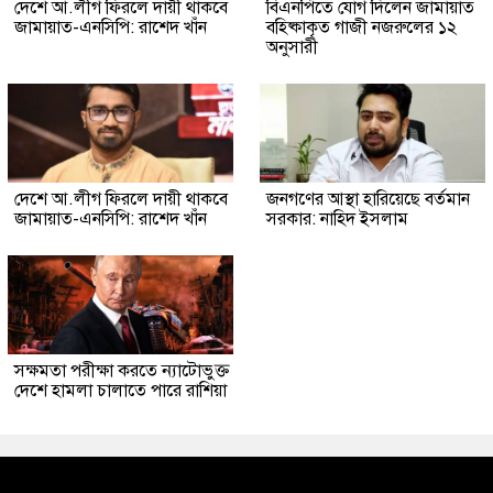
দেশে আ.লীগ ফিরলে দায়ী থাকবে
বিএনপিতে যোগ দিলেন জামায়াত
জামায়াত-এনসিপি: রাশেদ খাঁন
বহিষ্কাকৃত গাজী নজরুলের ১২
অনুসারী
দেশে আ.লীগ ফিরলে দায়ী থাকবে
জনগণের আস্থা হারিয়েছে বর্তমান
জামায়াত-এনসিপি: রাশেদ খাঁন
সরকার: নাহিদ ইসলাম
সক্ষমতা পরীক্ষা করতে ন্যাটোভুক্ত
দেশে হামলা চালাতে পারে রাশিয়া