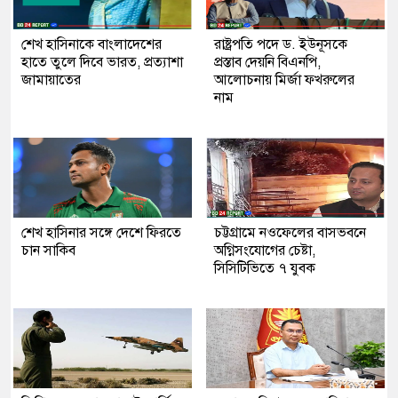
শেখ হাসিনাকে বাংলাদেশের
রাষ্ট্রপতি পদে ড. ইউনূসকে
হাতে তুলে দিবে ভারত, প্রত্যাশা
প্রস্তাব দেয়নি বিএনপি,
জামায়াতের
আলোচনায় মির্জা ফখরুলের
নাম
শেখ হাসিনার সঙ্গে দেশে ফিরতে
চট্টগ্রামে নওফেলের বাসভবনে
চান সাকিব
অগ্নিসংযোগের চেষ্টা,
সিসিটিভিতে ৭ যুবক