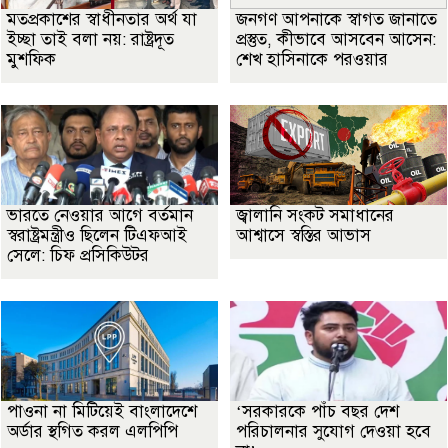
মতপ্রকাশের স্বাধীনতার অর্থ যা
জনগণ আপনাকে স্বাগত জানাতে
ইচ্ছা তাই বলা নয়: রাষ্ট্রদূত
প্রস্তুত, কীভাবে আসবেন আসেন:
মুশফিক
শেখ হাসিনাকে পরওয়ার
ভারতে নেওয়ার আগে বর্তমান
জ্বালানি সংকট সমাধানের
স্বরাষ্ট্রমন্ত্রীও ছিলেন টিএফআই
আশ্বাসে স্বস্তির আভাস
সেলে: চিফ প্রসিকিউটর
পাওনা না মিটিয়েই বাংলাদেশে
‘সরকারকে পাঁচ বছর দেশ
অর্ডার স্থগিত করল এলপিপি
পরিচালনার সুযোগ দেওয়া হবে