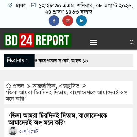
ঢাকা
১২:২৮:৩১ এএম
, শনিবার, ০৮ অগাস্ট ২০২৬,
২৪ শ্রাবণ ১৪৩৩ বঙ্গাব্দ
শিরোনাম ::
 খাবার নিয়ে বর ও কনেপক্ষের সংঘর্ষ, আহত ১০
টারির টিকিটে ৩০ লাখ টাকা পাচ্ছেন কৃষক হানিফ
প্রচ্ছদ
আন্তর্জাতিক
,
এক্সক্লুসিভ
র শঙ্কায় দেশজুড়ে পুলিশের সতর্কতা জারি
‘ভিসা আমরা চিরদিনই দিতাম, বাংলাদেশকে আমাদেরই অঙ্গ
মনে করি’
স্তোরাঁয় আ.লীগের গোপন বৈঠক থেকে গ্রেপ্তার ৬
থেকে যুবদল সভাপতি আটক, ভিডিও ভাইরাল
‘ভিসা আমরা চিরদিনই দিতাম, বাংলাদেশকে
আমাদেরই অঙ্গ মনে করি’
 ফিরলে দায়ী থাকবে জামায়াত-এনসিপি: রাশেদ খাঁন
ডেস্ক রিপোর্ট