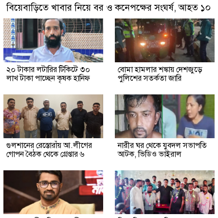
বিয়েবাড়িতে খাবার নিয়ে বর ও কনেপক্ষের সংঘর্ষ, আহত ১০
২০ টাকার লটারির টিকিটে ৩০
বোমা হামলার শঙ্কায় দেশজুড়ে
লাখ টাকা পাচ্ছেন কৃষক হানিফ
পুলিশের সতর্কতা জারি
গুলশানের রেস্তোরাঁয় আ.লীগের
নারীর ঘর থেকে যুবদল সভাপতি
গোপন বৈঠক থেকে গ্রেপ্তার ৬
আটক, ভিডিও ভাইরাল