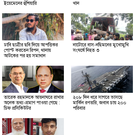
ইয়েমেনের হুঁশিয়ারি
খান
ঢাবি ছাত্রীর ছবি দিয়ে আপত্তিকর
নাটোরে বাস-নছিমনের মুখোমুখি
পোস্ট করতেন রিপন, থানায়
সংঘর্ষে নিহত ৩
আটকের পর হয় সমাধান
তারেক রহমানকে আয়নাঘরে রাখার
২০৮ দিন ধরে সাগরে ভাসছে
অনেক তথ্য-প্রমাণ পাওয়া গেছে :
মার্কিন রণতরি, জবাব চায় ২০০
চিফ প্রসিকিউটর
পরিবার