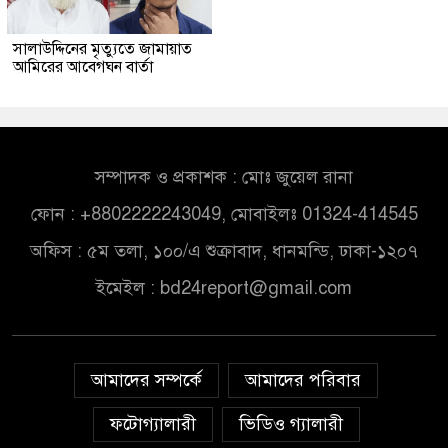
সালাউদ্দিনের মৃত্যুতে জামায়াত
আমিরের আবেগঘন বার্তা
সম্পাদক ও প্রকাশক : মোঃ জুয়েল রানা
ফোন : +8802222243049, মোবাইলঃ 01324-414545
অফিস : ৫ম তলা, ১০০/এ শুক্রাবাদ, ধানমন্ডি, ঢাকা-১২০৭
ইমেইল :
bd24report@gmail.com
আমাদের সম্পর্কে
আমাদের পরিবার
ফটোগ্যালারী
ভিডিও গ্যালারী