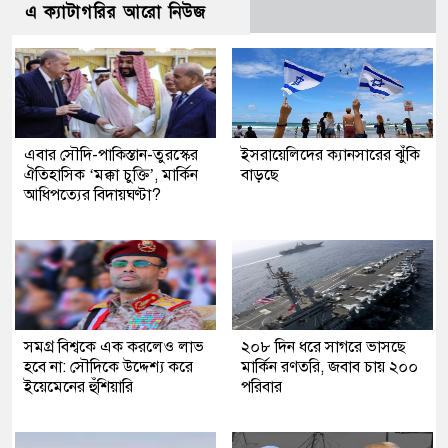
এ ক্যাটাগরির আরো নিউজ
এবার সৌদি-পাকিস্তান-তুরস্কের
ইসরায়েলিদের ক্যানসারের ঝুঁকি
ঐতিহাসিক ‘মক্কা চুক্তি’, মার্কিন
বাড়ছে
আধিপত্যের বিদায়ঘণ্টা?
সমগ্র বিশ্বকে এক করলেও লাভ
২০৮ দিন ধরে সাগরে ভাসছে
হবে না: সৌদিকে উদ্দেশ্য করে
মার্কিন রণতরি, জবাব চায় ২০০
ইয়েমেনের হুঁশিয়ারি
পরিবার