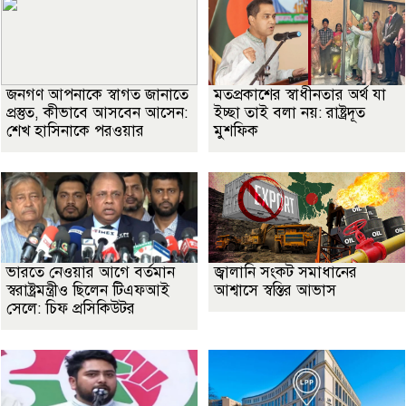
জনগণ আপনাকে স্বাগত জানাতে
মতপ্রকাশের স্বাধীনতার অর্থ যা
প্রস্তুত, কীভাবে আসবেন আসেন:
ইচ্ছা তাই বলা নয়: রাষ্ট্রদূত
শেখ হাসিনাকে পরওয়ার
মুশফিক
ভারতে নেওয়ার আগে বর্তমান
জ্বালানি সংকট সমাধানের
স্বরাষ্ট্রমন্ত্রীও ছিলেন টিএফআই
আশ্বাসে স্বস্তির আভাস
সেলে: চিফ প্রসিকিউটর