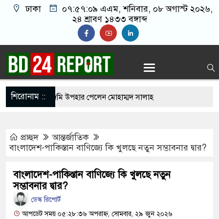
ঢাকা
০৭:৫৭:১০ এএম
, শনিবার, ০৮ অগাস্ট ২০২৬,
২৪ শ্রাবণ ১৪৩৩ বঙ্গাব্দ
শিরোনাম ::
লাবে যোগ দিয়েই জমি উপহার পেলেন মোহাম্মদ সালাহ
কিস্তান-তুরস্কের ঐতিহাসিক ‘মক্কা চুক্তি’, মার্কিন
প্রচ্ছদ
আন্তর্জাতিক
ায়ঘণ্টা?
বাংলাদেশ-পাকিস্তান বাণিজ্যে কি খুলছে নতুন সম্ভাবনার দ্বার?
 ক্যানসারের ঝুঁকি বাড়ছে
বাংলাদেশ-পাকিস্তান বাণিজ্যে কি খুলছে নতুন
কে এক করলেও লাভ হবে না: সৌদিকে উদ্দেশ্য করে
সম্ভাবনার দ্বার?
ডেস্ক রিপোর্ট
়ারি
আপডেট সময় ০৫:২৮:৩৬ অপরাহ্ন, সোমবার, ২৯ জুন ২০২৬