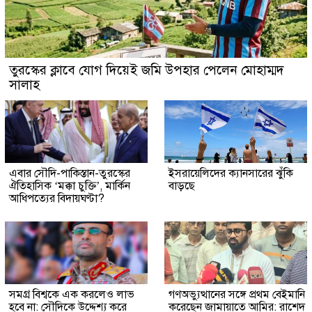
তুরস্কের ক্লাবে যোগ দিয়েই জমি উপহার পেলেন মোহাম্মদ
সালাহ
এবার সৌদি-পাকিস্তান-তুরস্কের
ইসরায়েলিদের ক্যানসারের ঝুঁকি
ঐতিহাসিক ‘মক্কা চুক্তি’, মার্কিন
বাড়ছে
আধিপত্যের বিদায়ঘণ্টা?
সমগ্র বিশ্বকে এক করলেও লাভ
গণঅভ্যুত্থানের সঙ্গে প্রথম বেইমানি
হবে না: সৌদিকে উদ্দেশ্য করে
করেছেন জামায়াতে আমির: রাশেদ