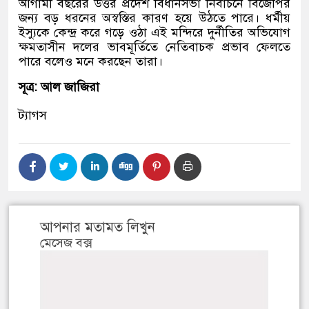
আগামী বছরের উত্তর প্রদেশ বিধানসভা নির্বাচনে বিজেপির
জন্য বড় ধরনের অস্বস্তির কারণ হয়ে উঠতে পারে। ধর্মীয়
ইস্যুকে কেন্দ্র করে গড়ে ওঠা এই মন্দিরে দুর্নীতির অভিযোগ
ক্ষমতাসীন দলের ভাবমূর্তিতে নেতিবাচক প্রভাব ফেলতে
পারে বলেও মনে করছেন তারা।
সূত্র: আল জাজিরা
ট্যাগস
আপনার মতামত লিখুন
মেসেজ বক্স