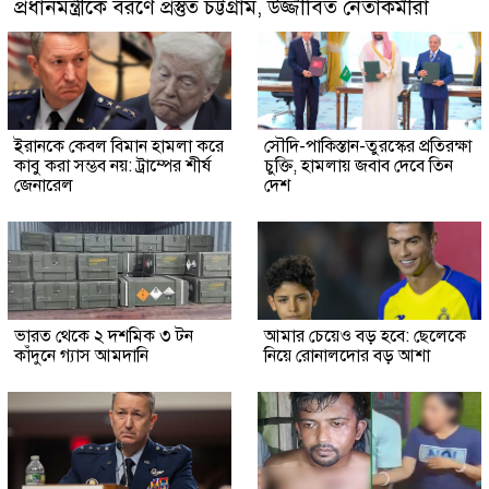
প্রধানমন্ত্রীকে বরণে প্রস্তুত চট্টগ্রাম, উজ্জীবিত নেতাকর্মীরা
ইরানকে কেবল বিমান হামলা করে
সৌদি-পাকিস্তান-তুরস্কের প্রতিরক্ষা
কাবু করা সম্ভব নয়: ট্রাম্পের শীর্ষ
চুক্তি, হামলায় জবাব দেবে তিন
জেনারেল
দেশ
ভারত থেকে ২ দশমিক ৩ টন
আমার চেয়েও বড় হবে: ছেলেকে
কাঁদুনে গ্যাস আমদানি
নিয়ে রোনালদোর বড় আশা