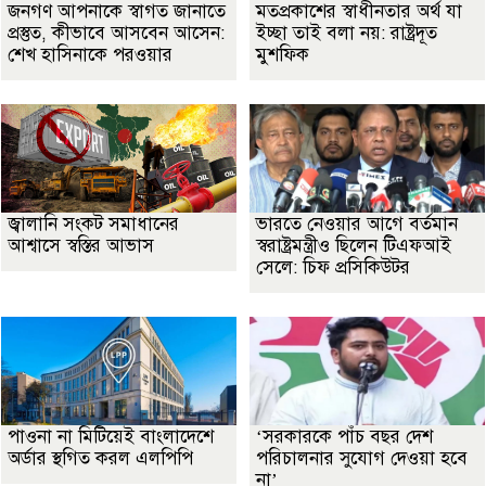
জনগণ আপনাকে স্বাগত জানাতে
মতপ্রকাশের স্বাধীনতার অর্থ যা
প্রস্তুত, কীভাবে আসবেন আসেন:
ইচ্ছা তাই বলা নয়: রাষ্ট্রদূত
শেখ হাসিনাকে পরওয়ার
মুশফিক
জ্বালানি সংকট সমাধানের
ভারতে নেওয়ার আগে বর্তমান
আশ্বাসে স্বস্তির আভাস
স্বরাষ্ট্রমন্ত্রীও ছিলেন টিএফআই
সেলে: চিফ প্রসিকিউটর
পাওনা না মিটিয়েই বাংলাদেশে
‘সরকারকে পাঁচ বছর দেশ
অর্ডার স্থগিত করল এলপিপি
পরিচালনার সুযোগ দেওয়া হবে
না’