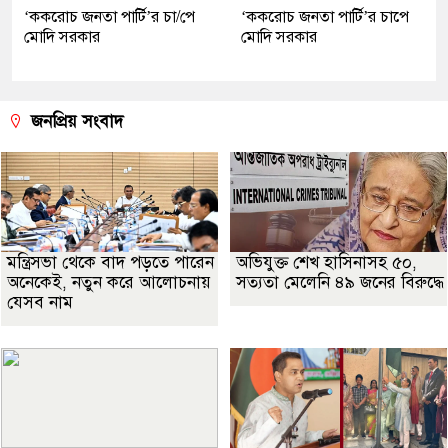
‘ককরোচ জনতা পার্টি’র চা/পে
‘ককরোচ জনতা পার্টি’র চাপে
মোদি সরকার
মোদি সরকার
জনপ্রিয় সংবাদ
মন্ত্রিসভা থেকে বাদ পড়তে পারেন
অভিযুক্ত শেখ হাসিনাসহ ৫০,
অনেকেই, নতুন করে আলোচনায়
সত্যতা মেলেনি ৪৯ জনের বিরুদ্ধে
যেসব নাম