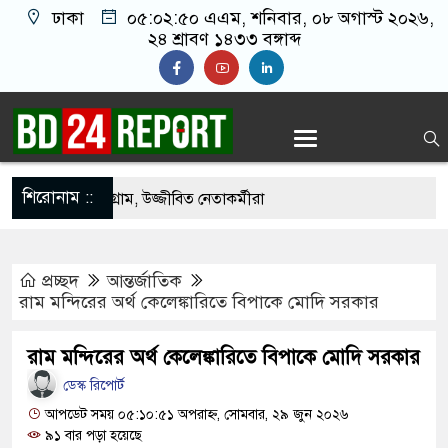
ঢাকা
০৫:০২:৫১ এএম
, শনিবার, ০৮ অগাস্ট ২০২৬,
২৪ শ্রাবণ ১৪৩৩ বঙ্গাব্দ
শিরোনাম ::
 বরণে প্রস্তুত চট্টগ্রাম, উজ্জীবিত নেতাকর্মীরা
বিমান হামলা করে কাবু করা সম্ভব নয়: ট্রাম্পের শীর্ষ
প্রচ্ছদ
আন্তর্জাতিক
রাম মন্দিরের অর্থ কেলেঙ্কারিতে বিপাকে মোদি সরকার
ন-তুরস্কের প্রতিরক্ষা চুক্তি, হামলায় জবাব দেবে তিন
রাম মন্দিরের অর্থ কেলেঙ্কারিতে বিপাকে মোদি সরকার
ডেস্ক রিপোর্ট
 দশমিক ৩ টন কাঁদুনে গ্যাস আমদানি
আপডেট সময় ০৫:১০:৫১ অপরাহ্ন, সোমবার, ২৯ জুন ২০২৬
৯১ বার পড়া হয়েছে