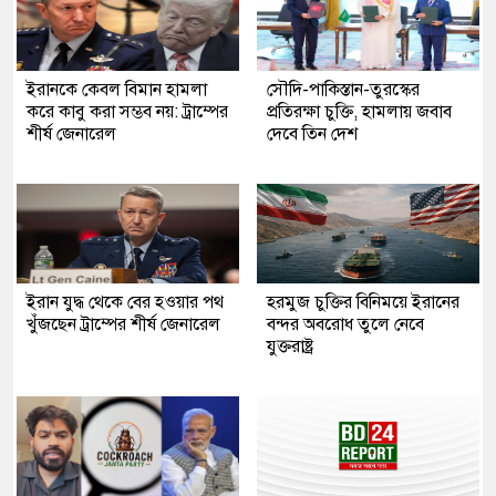
ইরানকে কেবল বিমান হামলা
সৌদি-পাকিস্তান-তুরস্কের
করে কাবু করা সম্ভব নয়: ট্রাম্পের
প্রতিরক্ষা চুক্তি, হামলায় জবাব
শীর্ষ জেনারেল
দেবে তিন দেশ
ইরান যুদ্ধ থেকে বের হওয়ার পথ
হরমুজ চুক্তির বিনিময়ে ইরানের
খুঁজছেন ট্রাম্পের শীর্ষ জেনারেল
বন্দর অবরোধ তুলে নেবে
যুক্তরাষ্ট্র