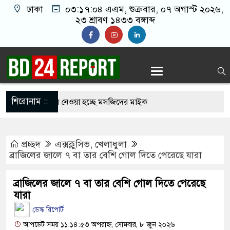
ঢাকা
০৩:১৭:০৫ এএম
, শুক্রবার, ০৭ অগাস্ট ২০২৬,
২৩ শ্রাবণ ১৪৩৩ বঙ্গাব্দ
শিরোনাম ::
 আজান বন্ধে খুলে নেওয়া হচ্ছে মসজিদের মাইক
ির্মুহভাবে তালিকা প্রণয়ন করবে ট্রাস্কফোর্স: স্বরাষ্ট্রমন্ত্রী
প্রচ্ছদ
এক্সক্লুসিভ
,
খেলাধুলা
 নয় আমাদের মিত্র, অচিরেই আমাদের সঙ্গে মিশে যাবে:
ব্রাজিলের জালে ৭ বা তার বেশি গোল দিতে পেরেছে যারা
ব্রাজিলের জালে ৭ বা তার বেশি গোল দিতে পেরেছে
র ইমামতি নয়, জাতির দায়িত্ব নিতে হবে ওলামায়ে
যারা
ডেস্ক রিপোর্ট
ুদ্দীন
আপডেট সময় ১১:১৪:৫৩ অপরাহ্ন, সোমবার, ৮ জুন ২০২৬