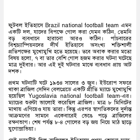
ফুটবল ইতিহাসে
Brazil national football team
এমন
একটি দল, যাদের বিপক্ষে গোল করা যেমন কঠিন, তেমনি
বড় ব্যবধানে হারানো আরও কঠিন। পাঁচবারের
বিশ্বচ্যাম্পিয়নদের দীর্ঘ ইতিহাসে অসংখ্য শক্তিশালী
প্রতিপক্ষের মুখোমুখি হতে হয়েছে। তবে অবাক করার মতো
বিষয় হলো, ৭ বা তার বেশি গোল হজম করার ঘটনা ঘটেছে
মাত্র দুইবার। আর এই দুই ঘটনার মাঝে ব্যবধান প্রায় আট
দশক।
প্রথম ঘটনাটি ঘটে ১৯৩৪ সালের ৩ জুন। ইউরোপ সফরে
থাকা ব্রাজিল সেদিন বেলগ্রেডে একটি প্রীতি ম্যাচে মুখোমুখি
হয়েছিল
Yugoslavia national football team
-এর।
ম্যাচের শুরুটা ভালোই করেছিল ব্রাজিল। মাত্র ৮ মিনিটের
মাথায় এগিয়েও যায় তারা। কিন্তু এরপর স্বাগতিকদের দুর্দান্ত
আক্রমণের সামনে একেবারেই ভেঙে পড়ে ব্রাজিলের
রক্ষণভাগ। শেষ পর্যন্ত ৮-৪ গোলের বড় জয় নিয়ে মাঠ ছাড়ে
যুগোস্লাভিয়া।