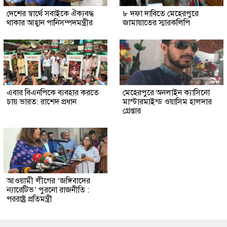
দেশের স্বার্থে সবাইকে ঐক্যবদ্ধ
৮ দফা দাবিতে মেহেরপুরে
থাকার আহ্বান পানিসম্পদমন্ত্রীর
জামায়াতের স্মারকলিপি
এবার বিএনপিকে ব্যবহার করতে
মেহেরপুরে অনলাইন ক্যাসিনো
চায় ভারত: রাশেদ প্রধান
মাস্টারমাইন্ড ওয়াসিম হালদার
গ্রেপ্তার
আওয়ামী লীগের ‘জঙ্গিবাদের
ন্যারেটিভ’ পুরনো রাজনীতি :
পররাষ্ট্র প্রতিমন্ত্রী