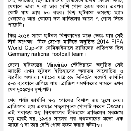
সেই ম্যাচটিই ছিল ব্রাজিলের ইতিহাসে প্রথম কোনো ম্যাচ,
যেখানে তারা ৭ বা তার বেশি গোল হজম করে। এরপর
কেটে যায় প্রায় ৮০ বছর। বিশ্ব ফুটবলে অসংখ্য ম্যাচ
খেললেও আর কোনো দল ব্রাজিলের জালে ৭ গোল দিতে
পারেনি।
কিন্তু ২০১৪ সালে ফুটবল বিশ্বকাপের মঞ্চে ভেঙে যায় সেই
দীর্ঘ অপেক্ষা। নিজ দেশের মাটিতে অনুষ্ঠিত
2014 FIFA
World Cup
-এর সেমিফাইনালে ব্রাজিলের প্রতিপক্ষ ছিল
Germany national football team
।
বেলো হরিজন্তের
Mineirão
স্টেডিয়ামে অনুষ্ঠিত সেই
ম্যাচটি এখন ফুটবল ইতিহাসের অন্যতম আলোচিত ও
স্মরণীয় অধ্যায়। ম্যাচের মাত্র ২৯ মিনিটের মধ্যেই জার্মানি
৫-০ ব্যবধানে এগিয়ে যায়। ব্রাজিল সমর্থকদের সামনে তখন
যেন দুঃস্বপ্নের দৃশ্যপট।
শেষ পর্যন্ত জার্মানি ৭-১ গোলের বিশাল জয় তুলে নেয়।
ব্রাজিলের হয়ে একমাত্র সান্ত্বনাসূচক গোলটি করেন
Oscar
।
এই পরাজয় শুধু বিশ্বকাপের ইতিহাসে ব্রাজিলের সবচেয়ে
বড় হারই নয়, ১৯৩৪ সালের পর প্রথমবারের মতো এক
ম্যাচে ৭ বা তার বেশি গোল হজম করার ঘটনাও।