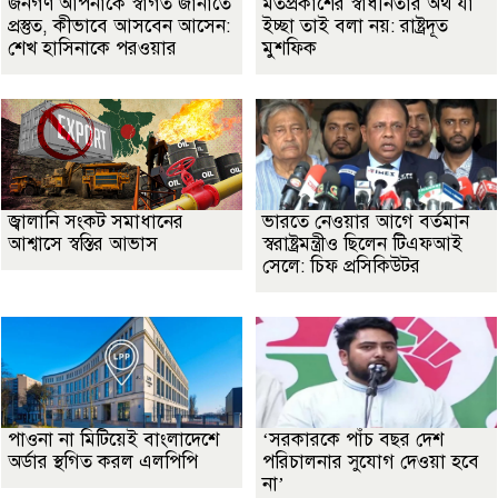
জনগণ আপনাকে স্বাগত জানাতে
মতপ্রকাশের স্বাধীনতার অর্থ যা
প্রস্তুত, কীভাবে আসবেন আসেন:
ইচ্ছা তাই বলা নয়: রাষ্ট্রদূত
শেখ হাসিনাকে পরওয়ার
মুশফিক
জ্বালানি সংকট সমাধানের
ভারতে নেওয়ার আগে বর্তমান
আশ্বাসে স্বস্তির আভাস
স্বরাষ্ট্রমন্ত্রীও ছিলেন টিএফআই
সেলে: চিফ প্রসিকিউটর
পাওনা না মিটিয়েই বাংলাদেশে
‘সরকারকে পাঁচ বছর দেশ
অর্ডার স্থগিত করল এলপিপি
পরিচালনার সুযোগ দেওয়া হবে
না’