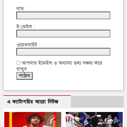
নাম :
ই-মেইল :
ওয়েবসাইট :
আপনার ইমেইল ও অন্যান্য তথ্য সঞ্চয় করে
রাখুন
এ ক্যাটাগরির আরো নিউজ