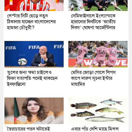
লেস্টার সিটি ছেড়ে নতুন
সেমিফাইনালে ইংল্যান্ডকে
ঠিকানায় যাচ্ছেন বাংলাদেশের
হারানোর দিনটিকে ‘জাতীয়
হামজা চৌধুরী?
দিবস’ ঘোষণা আর্জেন্টিনার
ভুলের জন্য ক্ষমা চাইলেও
মেসির জোড়া গোলে লিগস
ফিফা সভাপতি পদেই থাকছেন
কাপে দারুণ সূচনা ইন্টার
ইনফান্তিনো
মায়ামির
স্বৈরাচারের পতন ঘটাতেই
এবার পাঁচ দেশি মাছে মিলল