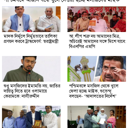
মাদক নির্মূলে নির্মুহভাবে তালিকা
আ.লীগ শত্রু নয় আমাদের মিত্র,
প্রণয়ন করবে ট্রাস্কফোর্স: স্বরাষ্ট্রমন্ত্রী
অচিরেই আমাদের সঙ্গে মিশে যাবে:
বিএনপির এমপি
শুধু মসজিদের ইমামতি নয়, জাতির
পশ্চিমবঙ্গে মসজিদ থেকে খুলে
দায়িত্ব নিতে হবে ওলামায়ে
ফেলা হচ্ছে মাইক, শুভেন্দু
কেরামকে: নাসীরুদ্দীন
বলছেন- ‘আদালতের নির্দেশ’