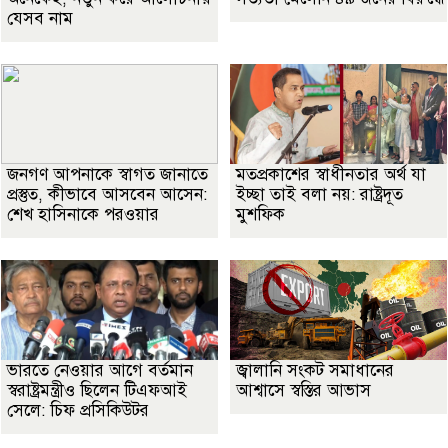
যেসব নাম
জনগণ আপনাকে স্বাগত জানাতে
মতপ্রকাশের স্বাধীনতার অর্থ যা
প্রস্তুত, কীভাবে আসবেন আসেন:
ইচ্ছা তাই বলা নয়: রাষ্ট্রদূত
শেখ হাসিনাকে পরওয়ার
মুশফিক
ভারতে নেওয়ার আগে বর্তমান
জ্বালানি সংকট সমাধানের
স্বরাষ্ট্রমন্ত্রীও ছিলেন টিএফআই
আশ্বাসে স্বস্তির আভাস
সেলে: চিফ প্রসিকিউটর