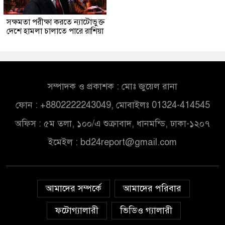
সক্ষমতা পরীক্ষা করতে ন্যাটোভুক্ত
দেশে হামলা চালাতে পারে রাশিয়া
সম্পাদক ও প্রকাশক : মোঃ জুয়েল রানা
ফোন : +8802222243049, মোবাইলঃ 01324-414545
অফিস : ৫ম তলা, ১০০/এ শুক্রাবাদ, ধানমন্ডি, ঢাকা-১২০৭
ইমেইল :
bd24report@gmail.com
আমাদের সম্পর্কে
আমাদের পরিবার
ফটোগ্যালারী
ভিডিও গ্যালারী