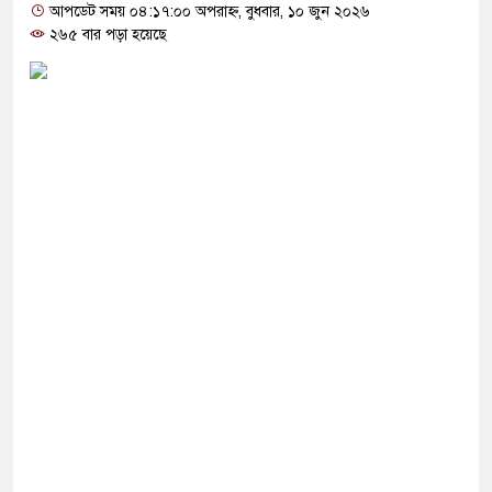
গ দিলেন জামায়াত বহিষ্কাকৃত গাজী নজরুলের ১২
আপডেট সময় ০৪:১৭:০০ অপরাহ্ন, বুধবার, ১০ জুন ২০২৬
২৬৫ বার পড়া হয়েছে
ফিরলে দায়ী থাকবে জামায়াত-এনসিপি: রাশেদ খাঁন
া হারিয়েছে বর্তমান সরকার: নাহিদ ইসলাম
্ষা করতে ন্যাটোভুক্ত দেশে হামলা চালাতে পারে রাশিয়া