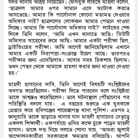
সদর থানায় আশ্রয় নিয়েছেন। ফেসবুক লাইভে মাহদী বলেন
,
‘
ছাত্রদল আমার ওপর সামনে এসে অ্যাটাক করতে
আসতেছে। আমার কি পার্সোনাল কোনো মতামত দেওয়ার
অধিকার নাই
?
ছাত্রদলের লোকজন আমার পেছনে ধাওয়া
দিচ্ছে। আমার কি পার্সোনাল অধিকার নাই
?’
লাইভের শেষ
দিকে তিনি বলেন
, ‘
আমি এখন থানাতে আছি। ডিউটি
অফিসার সাহেবের রুমে আছি। আমার একটা পরীক্ষা ছিল
,
ড্রাইভিংয়ের পরীক্ষা। আমি আগেই জানিয়েছিলাম এখানে
আমার একটি নিরাপত্তা
–
সংক্রান্ত উদ্বেগ আছে। তারপরও
পরীক্ষার জন্য এসেছিলাম। আসার সময় রিকশায় ছিলাম।
তখন পেছন থেকে আমাকে হামলা করার জন্য ধাওয়া দেওয়া
হয়।
’
মাহদী হাসানের দাবি
,
তিনি আগেই বিষয়টি সংশ্লিষ্টদের
অবগত করেছিলেন। পরীক্ষা দিতে পারবেন বলে সংশ্লিষ্টরা
তাকে আশ্বস্তও করেছিলেন। তবে ঘটনাস্থলে পৌঁছানোর পর
পরিস্থিতি বদলে যায়।
এ বছরের শুরুতে এক যুবককে
গ্রেপ্তার করে হবিগঞ্জের শায়েস্তাগঞ্জ থানা পুলিশ। এরপর ২
জানুয়ারি তাকে ছাড়াতে থানায় যান মাহদী হাসানের নেতৃত্বে
একদল শিক্ষার্থী। একপর্যায়ে ওসির কক্ষে ঢুকে পড়েন মাহদী
হাসান। তাকে দম্ভ নিয়ে বলতে শোনা যায়
, ‘
আমরা জুলাই
আন্দোলনকারীরা সরকারকে ক্ষমতায় বসিয়েছি। আপনি