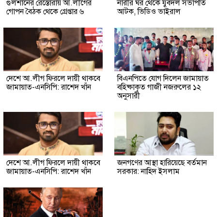
গুলশানের রেস্তোরাঁয় আ.লীগের
নারীর ঘর থেকে যুবদল সভাপতি
গোপন বৈঠক থেকে গ্রেপ্তার ৬
আটক, ভিডিও ভাইরাল
দেশে আ.লীগ ফিরলে দায়ী থাকবে
বিএনপিতে যোগ দিলেন জামায়াত
জামায়াত-এনসিপি: রাশেদ খাঁন
বহিষ্কাকৃত গাজী নজরুলের ১২
অনুসারী
দেশে আ.লীগ ফিরলে দায়ী থাকবে
জনগণের আস্থা হারিয়েছে বর্তমান
জামায়াত-এনসিপি: রাশেদ খাঁন
সরকার: নাহিদ ইসলাম