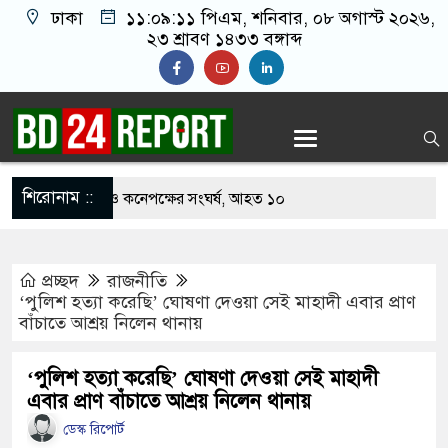
ঢাকা
১১:০৯:১২ পিএম
, শনিবার, ০৮ অগাস্ট ২০২৬,
২৩ শ্রাবণ ১৪৩৩ বঙ্গাব্দ
শিরোনাম ::
খাবার নিয়ে বর ও কনেপক্ষের সংঘর্ষ, আহত ১০
ারির টিকিটে ৩০ লাখ টাকা পাচ্ছেন কৃষক হানিফ
প্রচ্ছদ
রাজনীতি
 শঙ্কায় দেশজুড়ে পুলিশের সতর্কতা জারি
‘পুলিশ হত্যা করেছি’ ঘোষণা দেওয়া সেই মাহাদী এবার প্রাণ
বাঁচাতে আশ্রয় নিলেন থানায়
্তোরাঁয় আ.লীগের গোপন বৈঠক থেকে গ্রেপ্তার ৬
েকে যুবদল সভাপতি আটক, ভিডিও ভাইরাল
‘পুলিশ হত্যা করেছি’ ঘোষণা দেওয়া সেই মাহাদী
এবার প্রাণ বাঁচাতে আশ্রয় নিলেন থানায়
ফিরলে দায়ী থাকবে জামায়াত-এনসিপি: রাশেদ খাঁন
ডেস্ক রিপোর্ট