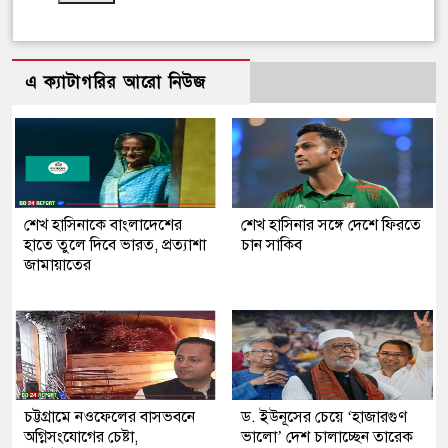
এ ক্যাটাগরির আরো নিউজ
শেখ হাসিনাকে বাংলাদেশের
শেখ হাসিনার সঙ্গে দেশে ফিরতে
হাতে তুলে দিবে ভারত, প্রত্যাশা
চান সাকিব
জামায়াতের
চট্টগ্রামে নওফেলের বাসভবনে
ড. ইউনূসের চেয়ে ‘হাজারগুণ
অগ্নিসংযোগের চেষ্টা,
ভালো’ দেশ চালাচ্ছেন তারেক