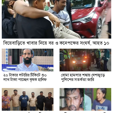
বিয়েবাড়িতে খাবার নিয়ে বর ও কনেপক্ষের সংঘর্ষ, আহত ১০
২০ টাকার লটারির টিকিটে ৩০
বোমা হামলার শঙ্কায় দেশজুড়ে
লাখ টাকা পাচ্ছেন কৃষক হানিফ
পুলিশের সতর্কতা জারি