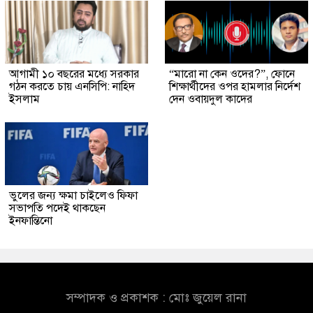
আগামী ১০ বছরের মধ্যে সরকার
“মারো না কেন ওদের?”, ফোনে
গঠন করতে চায় এনসিপি: নাহিদ
শিক্ষার্থীদের ওপর হামলার নির্দেশ
ইসলাম
দেন ওবায়দুল কাদের
ভুলের জন্য ক্ষমা চাইলেও ফিফা
সভাপতি পদেই থাকছেন
ইনফান্তিনো
সম্পাদক ও প্রকাশক : মোঃ জুয়েল রানা