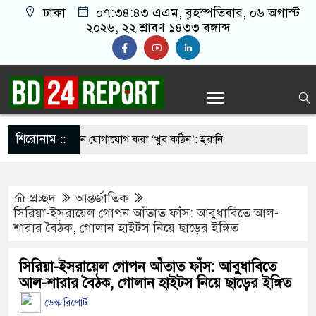
ঢাকা
০৭:৩৪:৪৪ এএম
, বৃহস্পতিবার, ০৬ অগাস্ট
২০২৬, ২২ শ্রাবণ ১৪৩৩ বঙ্গাব্দ
শিরোনাম ::
েনির সঙ্গে এখন যোগাযোগ করা ‘খুব কঠিন’: ইরানি
প্রচ্ছদ
আন্তর্জাতিক
কারি ডকুমেন্টরি নিয়ে কড়া বার্তা দিলেন নুসরাত
সিরিয়া-ইসরায়েল গোপন আঁতাত ফাঁস: আবুধাবিতে আল-
শারার বৈঠক, গোলান হাইটস নিয়ে ছাড়ের ইঙ্গিত
কাছে প্রচুর অস্ত্র আছে: ট্রাম্প
রাম লংমার্চের ঘোষণা ১১-দলীয় ঐক্যের
সিরিয়া-ইসরায়েল গোপন আঁতাত ফাঁস: আবুধাবিতে
আল-শারার বৈঠক, গোলান হাইটস নিয়ে ছাড়ের ইঙ্গিত
মএলএনজি টার্মিনাল থেকে ফের গ্যাস সরবরাহ শুরু
ডেস্ক রিপোর্ট