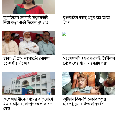
জুলাইয়ের সরকারি ডকুমেন্টরি
যুক্তরাষ্ট্রের কাছে প্রচুর অস্ত্র আছে:
নিয়ে কড়া বার্তা দিলেন নুসরাত
ট্রাম্প
ঢাকা-চট্টগ্রাম লংমার্চের ঘোষণা
মহেশখালী এমএলএনজি টার্মিনাল
১১-দলীয় ঐক্যের
থেকে ফের গ্যাস সরবরাহ শুরু
কলেজছাত্রীকে ধর্ষণের অভিযোগে
কুষ্টিয়ায় বিএনপি নেতার ওপর
ইমাম গ্রেপ্তার, আদালতে দাঁড়ায়নি
হামলা, ১৬ রাউন্ড গুলিবর্ষণ
কেউ