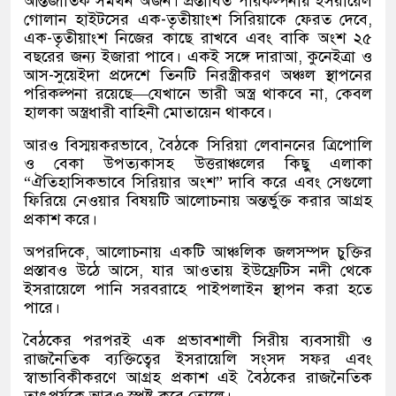
আন্তর্জাতিক সমর্থন অর্জন। প্রস্তাবিত পরিকল্পনায় ইসরায়েল
গোলান হাইটসের এক-তৃতীয়াংশ সিরিয়াকে ফেরত দেবে,
এক-তৃতীয়াংশ নিজের কাছে রাখবে এবং বাকি অংশ ২৫
বছরের জন্য ইজারা পাবে। একই সঙ্গে দারাআ, কুনেইত্রা ও
আস-সুয়েইদা প্রদেশে তিনটি নিরস্ত্রীকরণ অঞ্চল স্থাপনের
পরিকল্পনা রয়েছে—যেখানে ভারী অস্ত্র থাকবে না, কেবল
হালকা অস্ত্রধারী বাহিনী মোতায়েন থাকবে।
আরও বিস্ময়করভাবে, বৈঠকে সিরিয়া লেবাননের ত্রিপোলি
ও বেকা উপত্যকাসহ উত্তরাঞ্চলের কিছু এলাকা
“ঐতিহাসিকভাবে সিরিয়ার অংশ” দাবি করে এবং সেগুলো
ফিরিয়ে নেওয়ার বিষয়টি আলোচনায় অন্তর্ভুক্ত করার আগ্রহ
প্রকাশ করে।
অপরদিকে, আলোচনায় একটি আঞ্চলিক জলসম্পদ চুক্তির
প্রস্তাবও উঠে আসে, যার আওতায় ইউফ্রেটিস নদী থেকে
ইসরায়েলে পানি সরবরাহে পাইপলাইন স্থাপন করা হতে
পারে।
বৈঠকের পরপরই এক প্রভাবশালী সিরীয় ব্যবসায়ী ও
রাজনৈতিক ব্যক্তিত্বের ইসরায়েলি সংসদ সফর এবং
স্বাভাবিকীকরণে আগ্রহ প্রকাশ এই বৈঠকের রাজনৈতিক