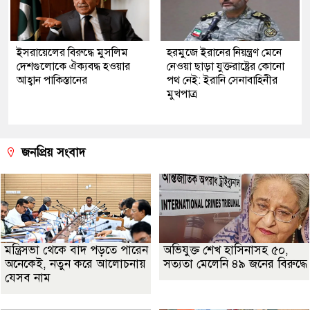
ইসরায়েলের বিরুদ্ধে মুসলিম
হরমুজে ইরানের নিয়ন্ত্রণ মেনে
দেশগুলোকে ঐক্যবদ্ধ হওয়ার
নেওয়া ছাড়া যুক্তরাষ্ট্রের কোনো
আহ্বান পাকিস্তানের
পথ নেই: ইরানি সেনাবাহিনীর
মুখপাত্র
জনপ্রিয় সংবাদ
মন্ত্রিসভা থেকে বাদ পড়তে পারেন
অভিযুক্ত শেখ হাসিনাসহ ৫০,
অনেকেই, নতুন করে আলোচনায়
সত্যতা মেলেনি ৪৯ জনের বিরুদ্ধে
যেসব নাম