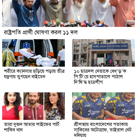
রাষ্ট্রপতি প্রার্থী ঘোষণা করল ১১ দল
শরীরে ক্যানসার ছড়িয়ে পড়ায় তীব্র
১০ ছাত্রদল নেতাকে বেধ’ড়’ক
যন্ত্রণায় ভুগছেন বাইডেন
পি’টি’য়ে হাসপাতালে পাঠাল
নি’ষি’দ্ধ ছাত্রলীগ
তারা দুজন আমার লাইফের পার্ট:
শ্রীলঙ্কায় বাংলাদেশের পতাকায়
শাকিব খান
সাকিবের অটোগ্রাফ, ভাইরাল নেট
দুনিয়ায়