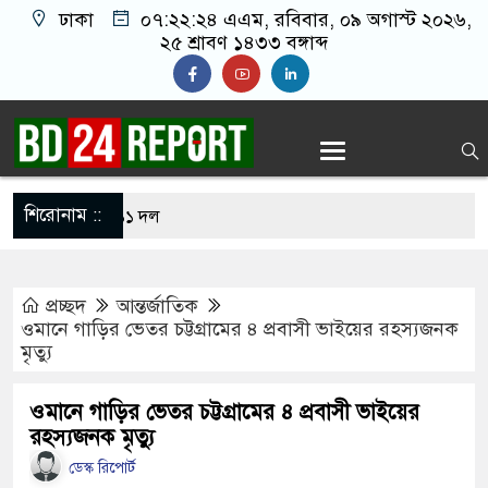
ঢাকা
০৭:২২:২৫ এএম
, রবিবার, ০৯ অগাস্ট ২০২৬,
২৫ শ্রাবণ ১৪৩৩ বঙ্গাব্দ
শিরোনাম ::
রার্থী ঘোষণা করল ১১ দল
ার ছড়িয়ে পড়ায় তীব্র যন্ত্রণায় ভুগছেন বাইডেন
প্রচ্ছদ
আন্তর্জাতিক
নেতাকে বেধ’ড়’ক পি’টি’য়ে হাসপাতালে পাঠাল নি’ষি’দ্ধ
ওমানে গাড়ির ভেতর চট্টগ্রামের ৪ প্রবাসী ভাইয়ের রহস্যজনক
মৃত্যু
মার লাইফের পার্ট: শাকিব খান
ওমানে গাড়ির ভেতর চট্টগ্রামের ৪ প্রবাসী ভাইয়ের
রহস্যজনক মৃত্যু
বাংলাদেশের পতাকায় সাকিবের অটোগ্রাফ, ভাইরাল নেট
ডেস্ক রিপোর্ট