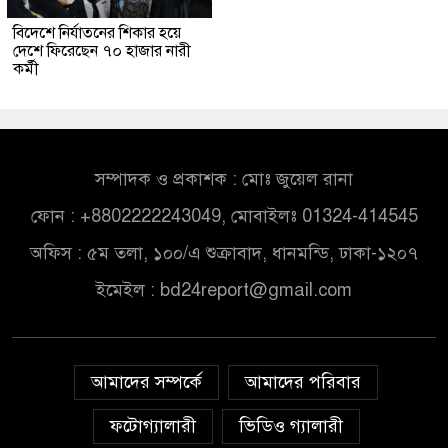
বিদেশে নির্যাতনের শিকার হয়ে
দেশে ফিরেছেন ৭০ হাজার নারী
কর্মী
সম্পাদক ও প্রকাশক : মোঃ জুয়েল রানা
ফোন : +8802222243049, মোবাইলঃ 01324-414545
অফিস : ৫ম তলা, ১০০/এ শুক্রাবাদ, ধানমন্ডি, ঢাকা-১২০৭
ইমেইল :
bd24report@gmail.com
আমাদের সম্পর্কে
আমাদের পরিবার
ফটোগ্যালারী
ভিডিও গ্যালারী