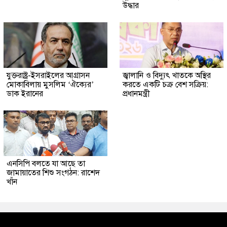
উদ্ধার
যুক্তরাষ্ট্র-ইসরাইলের আগ্রাসন
জ্বালানি ও বিদ্যুৎ খাতকে অস্থির
মোকাবিলায় মুসলিম ‘ঐক্যের’
করতে একটি চক্র বেশ সক্রিয়:
ডাক ইরানের
প্রধানমন্ত্রী
এনসিপি বলতে যা আছে তা
জামায়াতের শিশু সংগঠন: রাশেদ
খাঁন