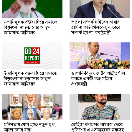
উস্কানিমূলক বক্তব্য দিয়ে সমাজে
ভালো সম্পর্ক চাইবেন আবার
বিশৃঙ্খলা না ছড়ানোর আহ্বান
হাসিনা কার্ড খেলবেন, এভাবে
জামায়াত আমিরের
সম্পর্ক হয় না: স্বরাষ্ট্রমন্ত্রী
উস্কানিমূলক বক্তব্য দিয়ে সমাজে
জ্বালানি-বিদ্যুৎ সেক্টর অস্থিতিশীল
বিশৃঙ্খলা না ছড়ানোর আহ্বান
করতে একটি চক্র সক্রিয়:
জামায়াত আমিরের
প্রধানমন্ত্রী
মন্ত্রিসভায় যোগ হচ্ছে নতুন মুখ,
রোহিঙ্গা ক্যাম্পের বাথরুম থেকে
আলোচনায় যারা
পুলিশের এএসআইয়ের মরদেহ