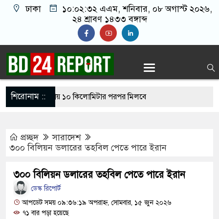
ঢাকা
১০:০২:৩৩ এএম
, শনিবার, ০৮ অগাস্ট ২০২৬,
২৪ শ্রাবণ ১৪৩৩ বঙ্গাব্দ
শিরোনাম ::
্ঘটনা মোকাবিলায় ১০ কিলোমিটার পরপর মিলবে
প্রচ্ছদ
সারাদেশ
ক্তব্য দিয়ে সমাজে বিশৃঙ্খলা না ছড়ানোর আহ্বান
৩০০ বিলিয়ন ডলারের তহবিল পেতে পারে ইরান
ের
৩০০ বিলিয়ন ডলারের তহবিল পেতে পারে ইরান
 চাইবেন আবার হাসিনা কার্ড খেলবেন, এভাবে সম্পর্ক
ডেস্ক রিপোর্ট
আপডেট সময় ০৯:৩৬:১৯ অপরাহ্ন, সোমবার, ১৫ জুন ২০২৬
৭১ বার পড়া হয়েছে