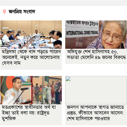
জনপ্রিয় সংবাদ
মন্ত্রিসভা থেকে বাদ পড়তে পারেন
অভিযুক্ত শেখ হাসিনাসহ ৫০,
অনেকেই, নতুন করে আলোচনায়
সত্যতা মেলেনি ৪৯ জনের বিরুদ্ধে
যেসব নাম
মতপ্রকাশের স্বাধীনতার অর্থ যা
জনগণ আপনাকে স্বাগত জানাতে
ইচ্ছা তাই বলা নয়: রাষ্ট্রদূত
প্রস্তুত, কীভাবে আসবেন আসেন:
মুশফিক
শেখ হাসিনাকে পরওয়ার