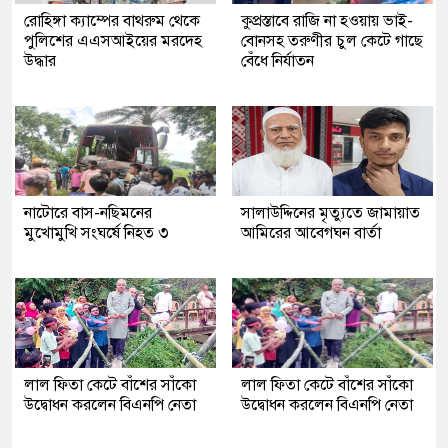
রোহিঙ্গা ক্যাম্পের বাথরুম থেকে
কুপ্রস্তাবে রাজি না হওয়ায় ভাই-
পুলিশের এএসআইয়ের মরদেহ
বোনসহ তরুণীর চুল কেটে গাছে
উদ্ধার
বেঁধে নির্যাতন
নাটোরে বাস-নছিমনের
সালাউদ্দিনের মৃত্যুতে জামায়াত
মুখোমুখি সংঘর্ষে নিহত ৩
আমিরের আবেগঘন বার্তা
লাল ফিতা কেটে বাঁশের সাঁকো
লাল ফিতা কেটে বাঁশের সাঁকো
উদ্বোধন করলেন বিএনপি নেতা
উদ্বোধন করলেন বিএনপি নেতা