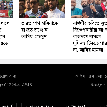
মলালে
ভারত শেখ হাসিনাকে
সাঈদীর ছবিতে জুত
ি
রাখতে চাচ্ছে না:
নিক্ষেপকারীরা জা’
বে:
আসিফ মাহমুদ
রাজপথে নামলে
য়েতে
দুদিনও টিকতে পা
না: আমির হামজা
ুয়েল রানা
অফিস : ৫ম তলা, ১০
লঃ 01324-414545
ইমেইল :