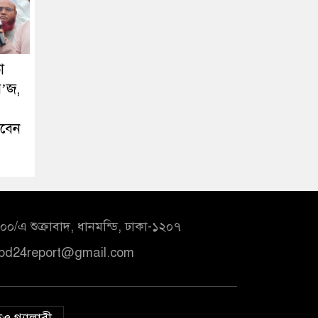
া
র’জ,
রবেন
০/এ শুক্রাবাদ, ধানমন্ডি, ঢাকা-১২০৭
bd24report@gmail.com