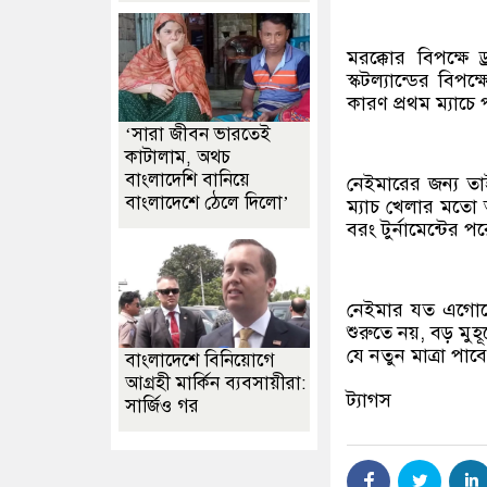
মরক্কোর বিপক্ষে 
স্কটল্যান্ডের বি
কারণ প্রথম ম্যাচে
‘সারা জীবন ভারতেই
কাটালাম, অথচ
বাংলাদেশি বানিয়ে
নেইমারের জন্য তা
বাংলাদেশে ঠেলে দিলো’
ম্যাচ খেলার মতো অ
বরং টুর্নামেন্টের 
নেইমার যত এগোচ্ছ
শুরুতে নয়, বড় ম
যে নতুন মাত্রা পাবে
বাংলাদেশে বিনিয়োগে
আগ্রহী মার্কিন ব্যবসায়ীরা:
ট্যাগস
সার্জিও গর