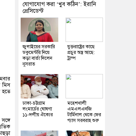
যোগাযোগ করা ‘খুব কঠিন’: ইরানি
প্রেসিডেন্ট
জুলাইয়ের সরকারি
যুক্তরাষ্ট্রের কাছে
ডকুমেন্টরি নিয়ে
প্রচুর অস্ত্র আছে:
কড়া বার্তা দিলেন
ট্রাম্প
নুসরাত
থমবার
া মিস
া হতে
ঢাকা-চট্টগ্রাম
মহেশখালী
লংমার্চের ঘোষণা
এমএলএনজি
১১-দলীয় ঐক্যের
টার্মিনাল থেকে ফের
সঙ্গে
গ্যাস সরবরাহ শুরু
্রতিক
াহুড়া