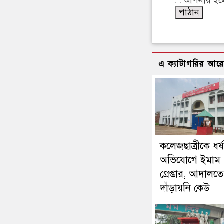
আপনার ইমেইল
এ ক্যাটাগরির আর
কলেজছাত্রীকে ধর্
অভিযোগে ইমাম
গ্রেপ্তার, আদালতে
দাঁড়ায়নি কেউ