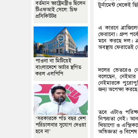
বর্তমান স্বরাষ্ট্রমন্ত্রীও ছিলেন
টুর্নামেন্ট থেকেই 
টিএফআই সেলে: চিফ
প্রসিকিউটর
এ কারণে ব্রাজিলে
ফেরানো। গ্রুপ পর্
মনে করছে দল। ব্
অবস্থায় ফেরাতেই বেশ
পাওনা না মিটিয়েই
বাংলাদেশে অর্ডার স্থগিত
দলের ভেতরেও নে
করল এলপিপি
বলেছেন, নেইমার 
নেইমারকে পুরোপুর
জন্য অপেক্ষা করছে
তবে এটাও পরিষ্
‘সরকারকে পাঁচ বছর দেশ
নিশ্চয়তা নেই। আন
পরিচালনার সুযোগ দেওয়া
থিয়াগো ও এন্দ্রি
হবে না’
অভিজ্ঞতা ও বিশেষ ম