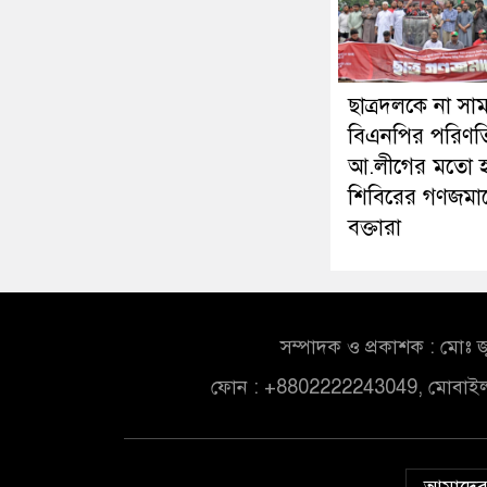
ছাত্রদলকে না সা
বিএনপির পরিণত
আ.লীগের মতো হ
শিবিরের গণজমা
বক্তারা
সম্পাদক ও প্রকাশক : মোঃ জ
ফোন : +8802222243049, মোবাই