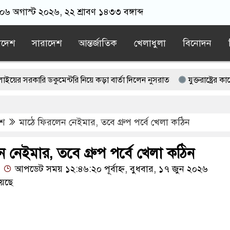
 ০৬ অগাস্ট ২০২৬, ২২ শ্রাবণ ১৪৩৩ বঙ্গাব্দ
াদেশ
সারাদেশ
আন্তর্জাতিক
খেলাধুলা
বিনোদন
 ডকুমেন্টরি নিয়ে কড়া বার্তা দিলেন নুসরাত
যুক্তরাষ্ট্রের কাছে প্রচুর অস্ত্র 
র গ্যাস সরবরাহ শুরু
েশ
মাঠে ফিরলেন নেইমার, তবে গ্রুপ পর্বে খেলা কঠিন
েতার ওপর হামলা, ১৬ রাউন্ড গুলিবর্ষণ
র?”, ফোনে শিক্ষার্থীদের ওপর হামলার নির্দেশ দেন ওবায়দুল কাদের
 নেইমার, তবে গ্রুপ পর্বে খেলা কঠিন
আপডেট সময় ১২:৪৬:২০ পূর্বাহ্ন, বুধবার, ১৭ জুন ২০২৬
েছে