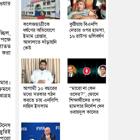
েওয়ার
কলেজছাত্রীকে
কুষ্টিয়ায় বিএনপি
ধর্ষণের অভিযোগে
নেতার ওপর হামলা,
্ছিল,
ইমাম গ্রেপ্তার,
১৬ রাউন্ড গুলিবর্ষণ
পক্ষে
আদালতে দাঁড়ায়নি
আপাতত
কেউ
ে করা
ইমার।
আগামী ১০ বছরের
“মারো না কেন
্রমণে
মধ্যে সরকার গঠন
ওদের?”, ফোনে
আগ্রহ
করতে চায় এনসিপি:
শিক্ষার্থীদের ওপর
নাহিদ ইসলাম
হামলার নির্দেশ দেন
ওবায়দুল কাদের
িটনেস
জুরিই
 পুরো