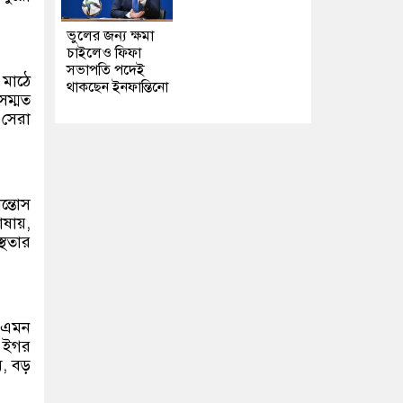
ভুলের জন্য ক্ষমা
চাইলেও ফিফা
সভাপতি পদেই
 মাঠে
থাকছেন ইনফান্তিনো
সম্মত
 সেরা
্তোস
াষায়,
্থতার
 এমন
, ইগর
, বড়